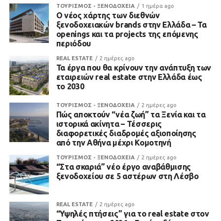
ΤΟΥΡΙΣΜΟΣ - ΞΕΝΟΔΟΧΕΙΑ
1 ημέρα ago
Ο νέος χάρτης των διεθνών
ξενοδοχειακών brands στην Ελλάδα – Τα
openings και τα projects της επόμενης
περιόδου
REAL ESTATE
2 ημέρες ago
Τα έργα που θα κρίνουν την ανάπτυξη των
εταιρειών real estate στην Ελλάδα έως
το 2030
ΤΟΥΡΙΣΜΟΣ - ΞΕΝΟΔΟΧΕΙΑ
2 ημέρες ago
Πώς αποκτούν “νέα ζωή” τα Ξενία και τα
ιστορικά ακίνητα – Τέσσερις
διαφορετικές διαδρομές αξιοποίησης
από την Αθήνα μέχρι Κομοτηνή
ΤΟΥΡΙΣΜΟΣ - ΞΕΝΟΔΟΧΕΙΑ
2 ημέρες ago
“Στα σκαριά” νέο έργο αναβάθμισης
ξενοδοχείου σε 5 αστέρων στη Λέσβο
REAL ESTATE
2 ημέρες ago
“Υψηλές πτήσεις” για το real estate στον