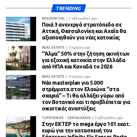
TRENDING
RESIDENTIAL
2 εβδομάδες ago
Ποιά 3 ανενεργά στρατόπεδα σε
Αττική, Θεσσαλονίκη και Αχαΐα θα
αξιοποιηθούν για νέες κατοικίες
REAL ESTATE
3 ημέρες ago
“Άλμα” 50% στην ζήτηση ακινήτων
για εξοχική κατοικία στην Ελλάδα
από ΗΠΑ και Καναδά το 2026
REAL ESTATE
4 ημέρες ago
Νέο masterplan για 5.000
στρέμματα στον Ελαιώνα “στα
σκαριά” – Τι θα αλλάξει γύρω από
τον Βοτανικό και τι προβλέπεται για
οικιστικές αναπτύξεις
ΤΟΥΡΙΣΜΟΣ - ΞΕΝΟΔΟΧΕΙΑ
3 εβδομάδες ago
Στην ΕΚΤΕΡ το mega έργο 101 εκατ.
ευρώ για την κατασκευή του
5άστερου Infinity Six Senses Porto