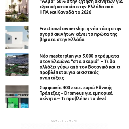
“Άλμα” 50% στην ζήτηση ακινήτων για
εξοχική κατοικία στην Ελλάδα από
ΗΠΑ και Καναδά το 2026
Fractional ownership: η νέα τάση στην
αγορά ακινήτων κάνει τα πρώτα της
βήματα στην Ελλάδα
Νέο masterplan για 5.000 στρέμματα
στον Ελαιώνα “στα σκαριά” – Τι θα
αλλάξει γύρω από τον Βοτανικό και τι
προβλέπεται για οικιστικές
αναπτύξεις
Συμφωνία 400 εκατ. ευρώ Εθνικής
Τράπεζας – Dromeus για εμπορικά
ακίνητα – Τι προβλέπει το deal
ADVERTISEMENT