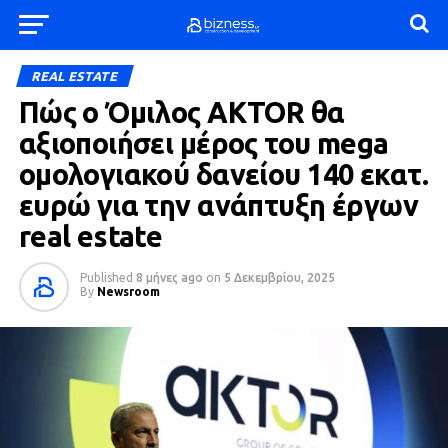
REAL ESTATE
Πώς ο Όμιλος AKTOR θα
αξιοποιήσει μέρος του mega
ομολογιακού δανείου 140 εκατ.
ευρώ για την ανάπτυξη έργων
real estate
Published
8 μήνες ago
on
5 Δεκεμβρίου, 2025
By
Newsroom