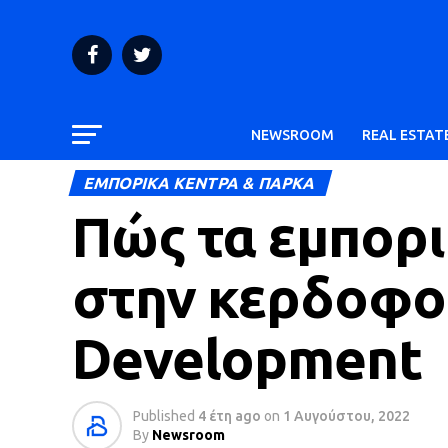
NEWSROOM
REAL ESTAT
ΕΜΠΟΡΙΚΑ ΚΕΝΤΡΑ & ΠΑΡΚΑ
Πώς τα εμπορ
στην κερδοφο
Development
Published
4 έτη ago
on
1 Αυγούστου, 2022
By
Newsroom