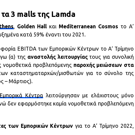
α τα 3 malls της Lamda
thens
,
Golden Hall
και
Mediterranean Cosmos
το Α’
υξημένα κατά 59% έναντι του 2021.
δοφορία EBITDA των Εμπορικών Κέντρων το Α’ Τρίμηνο
όγω (α) της
αναστολής λειτουργίας
τους για συνολική
της νομοθετικά προβλεπόμενης
παροχής μειώσεων στα
ων καταστηματαρχών/μισθωτών για το σύνολο της
ς – Μάρτιος).
Εμπορικά Κέντρα
λειτούργησαν με ελάχιστους μόνο
ενώ δεν εφαρμόστηκε καμία νομοθετικά προβλεπόμενη
τες των Εμπορικών Κέντρων
για το Α’ Τρίμηνο 2022,