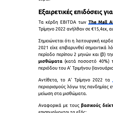
Εξαιρετικές επιδόσεις γι
Τα κέρδη EBITDA των
The Mall A
Τρίμηνο 2022 ανήλθαν σε €15,4εκ, α
Σημειώνεται ότι η λειτουργική κερ
2021 είχε επιβαρυνθεί σημαντικά λ
περίοδο περίπου 2 μηνών και (β) 
μισθώματα
(κατά ποσοστό 40%) τ
περιόδου του Α’ Τριμήνου (Ιανουάριο
Αντίθετα, το Α’ Τρίμηνο 2022 τα
περιορισμούς λόγω της πανδημίας 
μείωση στα μισθώματα.
Αναφορικά με τους
βασικούς δείκ
επισημαίνονται τα εξής: