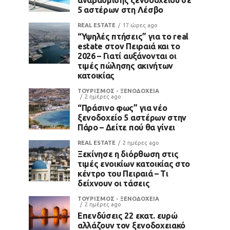
5 αστέρων στη Λέσβο
REAL ESTATE
17 ώρες ago
“Υψηλές πτήσεις” για το real
estate στον Πειραιά και το
2026 – Γιατί αυξάνονται οι
τιμές πώλησης ακινήτων
κατοικίας
ΤΟΥΡΙΣΜΟΣ - ΞΕΝΟΔΟΧΕΙΑ
2 ημέρες ago
“Πράσινο φως” για νέο
ξενοδοχείο 5 αστέρων στην
Πάρο – Δείτε πού θα γίνει
REAL ESTATE
2 ημέρες ago
Ξεκίνησε η διόρθωση στις
τιμές ενοικίων κατοικίας στο
κέντρο του Πειραιά – Τι
δείχνουν οι τάσεις
ΤΟΥΡΙΣΜΟΣ - ΞΕΝΟΔΟΧΕΙΑ
2 ημέρες ago
Επενδύσεις 22 εκατ. ευρώ
αλλάζουν τον ξενοδοχειακό