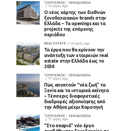
ΤΟΥΡΙΣΜΟΣ - ΞΕΝΟΔΟΧΕΙΑ
16 ώρες ago
Ο νέος χάρτης των διεθνών
ξενοδοχειακών brands στην
Ελλάδα – Τα openings και τα
projects της επόμενης
περιόδου
REAL ESTATE
16 ώρες ago
Τα έργα που θα κρίνουν την
ανάπτυξη των εταιρειών real
estate στην Ελλάδα έως το
2030
ΤΟΥΡΙΣΜΟΣ - ΞΕΝΟΔΟΧΕΙΑ
17 ώρες ago
Πώς αποκτούν “νέα ζωή” τα
Ξενία και τα ιστορικά ακίνητα
– Τέσσερις διαφορετικές
διαδρομές αξιοποίησης από
την Αθήνα μέχρι Κομοτηνή
ΤΟΥΡΙΣΜΟΣ - ΞΕΝΟΔΟΧΕΙΑ
17 ώρες ago
“Στα σκαριά” νέο έργο
αναβάθμισης ξενοδοχείου σε