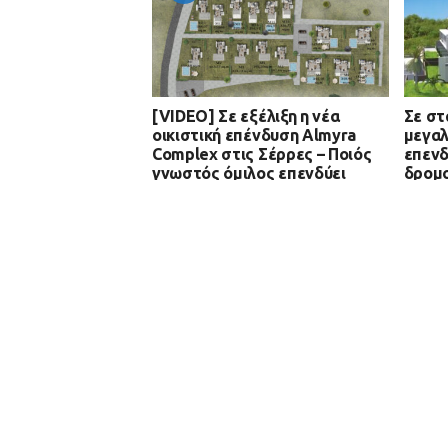
[VIDEO] Σε εξέλιξη η νέα
Σε στ
οικιστική επένδυση Almyra
μεγαλ
Complex στις Σέρρες – Ποιός
επενδ
γνωστός όμιλος επενδύει
δρομο
περίο