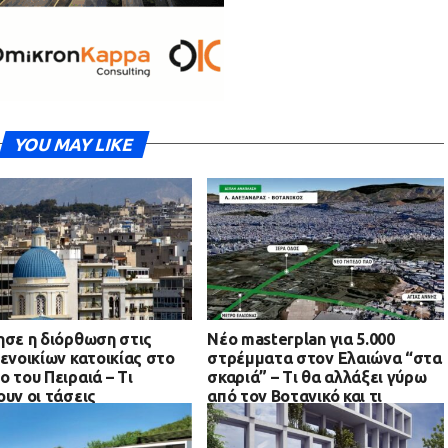
YOU MAY LIKE
ησε η διόρθωση στις
Νέο masterplan για 5.000
 ενοικίων κατοικίας στο
στρέμματα στον Ελαιώνα “στα
ο του Πειραιά – Τι
σκαριά” – Τι θα αλλάξει γύρω
ουν οι τάσεις
από τον Βοτανικό και τι
προβλέπεται για οικιστικές
αναπτύξεις