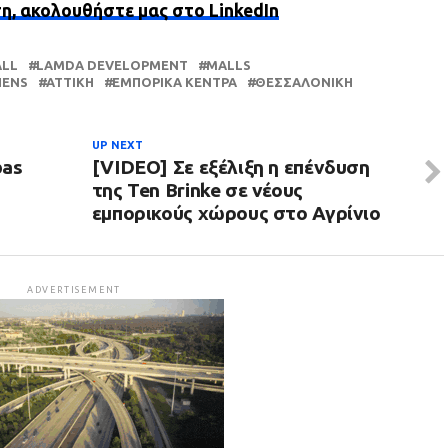
ση, ακολουθήστε μας στο LinkedIn
ALL
LAMDA DEVELOPMENT
MALLS
HENS
ΑΤΤΙΚΗ
ΕΜΠΟΡΙΚΆ ΚΈΝΤΡΑ
ΘΕΣΣΑΛΟΝΊΚΗ
UP NEXT
bas
[VIDEO] Σε εξέλιξη η επένδυση
της Ten Brinke σε νέους
εμπορικούς χώρους στο Αγρίνιο
ADVERTISEMENT