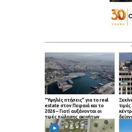
“Υψηλές πτήσεις” για το real
Ξεκίν
estate στον Πειραιά και το
τιμές
2026 – Γιατί αυξάνονται οι
κέντρ
τιμές πώλησης ακινήτων
δείχν
κατοικίας