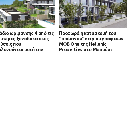
άδιο ωρίμανσης 4 από τις
Προχωρά η κατασκευή του
ύτερες ξενοδοχειακές
“πράσινου” κτιρίου γραφείων
ύσεις που
MOB One της Hellenic
λογούνται αυτή την
Properties στο Μαρούσι
δο σε όλη την Ελλάδα