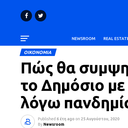
NEWSROOM
REAL ESTAT
ΟΙΚΟΝΟΜΙΑ
Πώς θα συμψη
το Δημόσιο με
λόγω πανδημί
Published
6 έτη ago
on
25 Αυγούστου, 2020
By
Newsroom