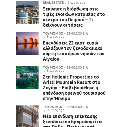
REAL ESTATE
7 ώρες ago
Ξεκίνησε η διόρθωση στις
τιμές ενοικίων κατοικίας στο
κέντρο του Πειραιά – Τι
δείχνουν οι τάσεις
ΤΟΥΡΙΣΜΟΣ - ΞΕΝΟΔΟΧΕΙΑ
8 ώρες ago
Επενδύσεις 22 εκατ. ευρώ
αλλάζουν τον ξενοδοχειακό
χάρτη τεσσάρων νησιών του
Αιγαίου
ΤΟΥΡΙΣΜΟΣ - ΞΕΝΟΔΟΧΕΙΑ
8 ώρες ago
Στη Hellenic Properties το
Aristi Mountain Resort στο
Ζαγόρι – Επιβεβαιώθηκε η
επένδυση ορεινού τουρισμού
στην Ήπειρο
ΤΟΥΡΙΣΜΟΣ - ΞΕΝΟΔΟΧΕΙΑ
8 ώρες ago
Νέα επένδυση επέκτασης
ξενοδοχείου δρομολογείται
στη Ρόδο – Ποιό γνωστό