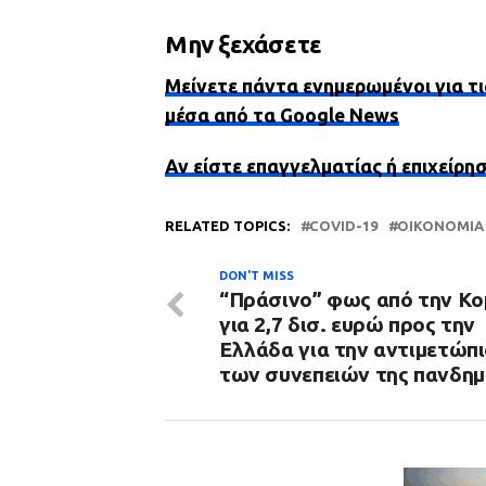
Μην ξεχάσετε
Μείνετε πάντα ενημερωμένοι για τι
μέσα από τα Google News
Αν είστε επαγγελματίας ή επιχείρη
RELATED TOPICS:
COVID-19
ΟΙΚΟΝΟΜΊΑ
DON'T MISS
“Πράσινο” φως από την Κο
για 2,7 δισ. ευρώ προς την
Ελλάδα για την αντιμετώπ
των συνεπειών της πανδημ