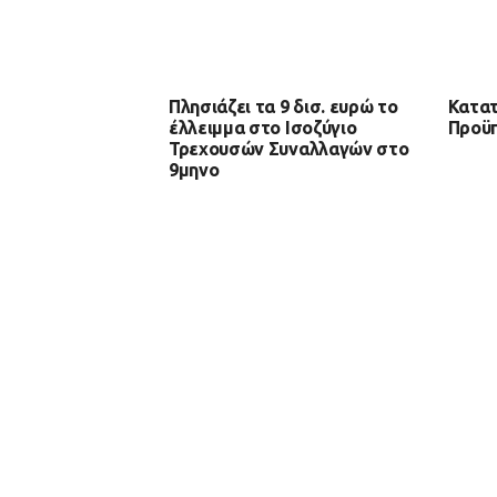
Πλησιάζει τα 9 δισ. ευρώ το
Κατατ
έλλειμμα στο Ισοζύγιο
Προϋπ
Τρεχουσών Συναλλαγών στο
9μηνο