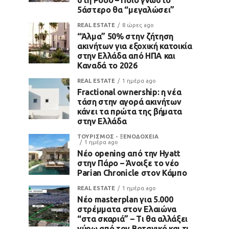
5άστερο θα “μεγαλώσει”
REAL ESTATE
8 ώρες ago
“Άλμα” 50% στην ζήτηση
ακινήτων για εξοχική κατοικία
στην Ελλάδα από ΗΠΑ και
Καναδά το 2026
REAL ESTATE
1 ημέρα ago
Fractional ownership: η νέα
τάση στην αγορά ακινήτων
κάνει τα πρώτα της βήματα
στην Ελλάδα
ΤΟΥΡΙΣΜΟΣ - ΞΕΝΟΔΟΧΕΙΑ
1 ημέρα ago
Νέο opening από την Hyatt
στην Πάρο – Άνοιξε το νέο
Parian Chronicle στον Κάμπο
REAL ESTATE
1 ημέρα ago
Νέο masterplan για 5.000
στρέμματα στον Ελαιώνα
“στα σκαριά” – Τι θα αλλάξει
γύρω από τον Βοτανικό και τι