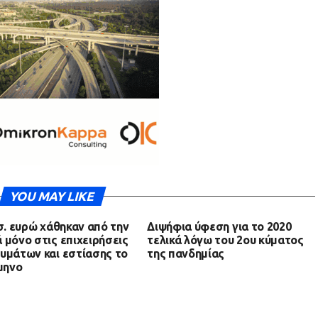
YOU MAY LIKE
ισ. ευρώ χάθηκαν από την
Διψήφια ύφεση για το 2020
 μόνο στις επιχειρήσεις
τελικά λόγω του 2ου κύματος
υμάτων και εστίασης το
της πανδημίας
ίμηνο