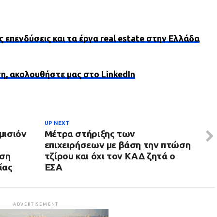
ς επενδύσεις και τα έργα real estate στην Ελλάδα
ση, ακολουθήστε μας στο LinkedIn
UP NEXT
μισιόν
Μέτρα στήριξης των
επιχειρήσεων με βάση την πτώση
ιση
τζίρου και όχι τον ΚΑΔ ζητά ο
ίας
ΕΣΑ
ADVERTISEMENT