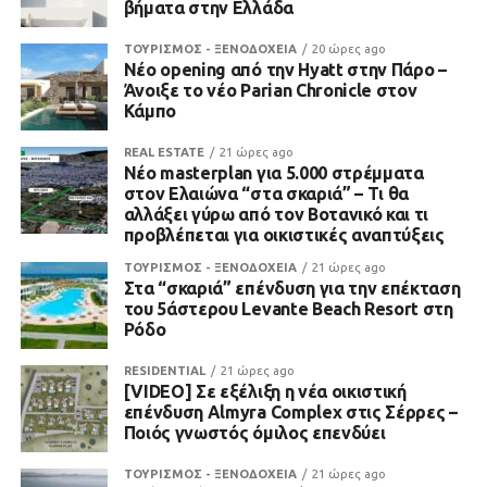
βήματα στην Ελλάδα
ΤΟΥΡΙΣΜΟΣ - ΞΕΝΟΔΟΧΕΙΑ
20 ώρες ago
Νέο opening από την Hyatt στην Πάρο –
Άνοιξε το νέο Parian Chronicle στον
Κάμπο
REAL ESTATE
21 ώρες ago
Νέο masterplan για 5.000 στρέμματα
στον Ελαιώνα “στα σκαριά” – Τι θα
αλλάξει γύρω από τον Βοτανικό και τι
προβλέπεται για οικιστικές αναπτύξεις
ΤΟΥΡΙΣΜΟΣ - ΞΕΝΟΔΟΧΕΙΑ
21 ώρες ago
Στα “σκαριά” επένδυση για την επέκταση
του 5άστερου Levante Beach Resort στη
Ρόδο
RESIDENTIAL
21 ώρες ago
[VIDEO] Σε εξέλιξη η νέα οικιστική
επένδυση Almyra Complex στις Σέρρες –
Ποιός γνωστός όμιλος επενδύει
ΤΟΥΡΙΣΜΟΣ - ΞΕΝΟΔΟΧΕΙΑ
21 ώρες ago