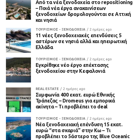
Από τα νέα ξενοδοχεία στο repositioning
– Ποιά νέα έργα ανακαινίσεων
ξενοδοχείων δρομολογούνται σε Αττική
και νησιά
ΤΟΥΡΙΣΜΟΣ - ΞΕΝΟΔΟΧΕΙΑ
2 ημέρες ago
11 νέες ξενοδοχειακές επενδύσεις 5
αστέρων σε νησιά αλλά και ηπειρωτική
Ελλάδα
ΤΟΥΡΙΣΜΟΣ - ΞΕΝΟΔΟΧΕΙΑ
2 ημέρες ago
Εγκρίθηκε νέο έργο επέκτασης
ξενοδοχείου στην Κεφαλονιά
REAL ESTATE
2 ημέρες ago
Συμφωνία 400 εκατ. ευρώ Εθνικής
Τράπεζας – Dromeus για εμπορικά
ακίνητα – Τι προβλέπει το deal
ΤΟΥΡΙΣΜΟΣ - ΞΕΝΟΔΟΧΕΙΑ
2 ημέρες ago
Νέα ξενοδοχειακή επένδυση 15 εκατ.
ευρώ “στα σκαριά” στην Κω – Τι
προβλέπει το 5άστερο της Blue Oceanic