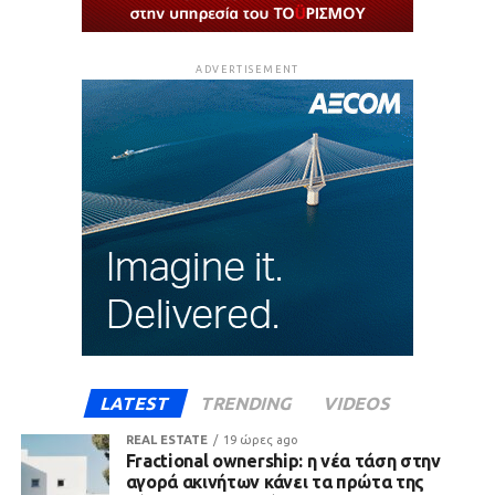
ADVERTISEMENT
LATEST
TRENDING
VIDEOS
REAL ESTATE
19 ώρες ago
Fractional ownership: η νέα τάση στην
αγορά ακινήτων κάνει τα πρώτα της