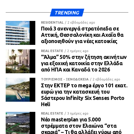
TRENDING
RESIDENTIAL
2 εβδομάδες ago
Ποιά 3 ανενεργά στρατόπεδα σε
Αττική, Θεσσαλονίκη και Αχαΐα θα
αξιοποιηθούν για νέες κατοικίες
REAL ESTATE
2 ημέρες ago
“Άλμα” 50% στην ζήτηση ακινήτων
για εξοχική κατοικία στην Ελλάδα
από ΗΠΑ και Καναδά το 2026
ΤΟΥΡΙΣΜΟΣ - ΞΕΝΟΔΟΧΕΙΑ
2 εβδομάδες ago
Στην ΕΚΤΕΡ το mega έργο 101 εκατ.
ευρώ για την κατασκευή του
5άστερου Infinity Six Senses Porto
Heli
REAL ESTATE
3 ημέρες ago
Νέο masterplan για 5.000
στρέμματα στον Ελαιώνα “στα
σκαριά” – Τι θα αλλάξει γύρω από