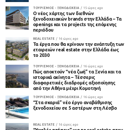
ΤΟΥΡΙΣΜΟΣ - ΞΕΝΟΔΟΧΕΙΑ
15 ώρες ago
Ο νέος χάρτης των διεθνών
ξενοδοχειακών brands στην Ελλάδα – Τα
openings και τα projects της επόμενης
περιόδου
REAL ESTATE
16 ώρες ago
Τα έργα που θα κρίνουν την ανάπτυξη των
εταιρειών real estate στην Ελλάδα έως
το 2030
ΤΟΥΡΙΣΜΟΣ - ΞΕΝΟΔΟΧΕΙΑ
16 ώρες ago
Πώς αποκτούν “νέα ζωή” τα Ξενία και τα
ιστορικά ακίνητα – Τέσσερις
διαφορετικές διαδρομές αξιοποίησης
από την Αθήνα μέχρι Κομοτηνή
ΤΟΥΡΙΣΜΟΣ - ΞΕΝΟΔΟΧΕΙΑ
16 ώρες ago
“Στα σκαριά” νέο έργο αναβάθμισης
ξενοδοχείου σε 5 αστέρων στη Λέσβο
REAL ESTATE
16 ώρες ago
“Υψηλές πτήσεις” για το real estate στον