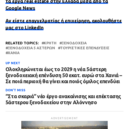
τα έργα real estate στην Ελλάδα μέσα από τα
Google News
Αν είστε επαγγελματίας ή επιχείρηση, ακολουθήστε
μας στο LinkedIn
RELATED TOPICS:
ΚΡΉΤΗ
ΞΕΝΟΔΟΧΕΊΑ
ΞΕΝΟΔΟΧΕΊΑ 5 ΑΣΤΈΡΩΝ
ΤΟΥΡΙΣΤΙΚΈΣ ΕΠΕΝΔΎΣΕΙΣ
ΧΑΝΙΆ
UP NEXT
Ολοκληρώνεται έως το 2029 η νέα 5άστερη
ξενοδοχειακή επένδυση 50 εκατ. ευρώ στα Χανιά –
Σε ποιά περιοχή θα γίνει και ποιός όμιλος επενδύει
DON'T MISS
“Στα σκαριά” νέο έργο ανακαίνισης και επέκτασης
5άστερου ξενοδοχείου στην Αλόννησο
ADVERTISEMENT