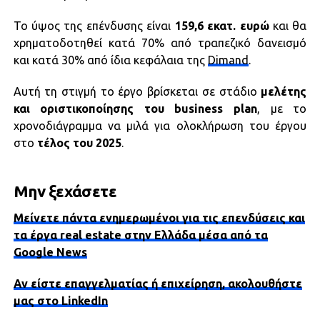
Το ύψος της επένδυσης είναι
159,6 εκατ. ευρώ
και θα
χρηματοδοτηθεί κατά 70% από τραπεζικό δανεισμό
και κατά 30% από ίδια κεφάλαια της
Dimand
.
Αυτή τη στιγμή το έργο βρίσκεται σε στάδιο
μελέτης
και οριστικοποίησης του business plan
, με το
χρονοδιάγραμμα να μιλά για ολοκλήρωση του έργου
στο
τέλος του 2025
.
Μην ξεχάσετε
Μείνετε πάντα ενημερωμένοι για τις επενδύσεις και
τα έργα real estate στην Ελλάδα μέσα από τα
Google News
Αν είστε επαγγελματίας ή επιχείρηση, ακολουθήστε
μας στο LinkedIn