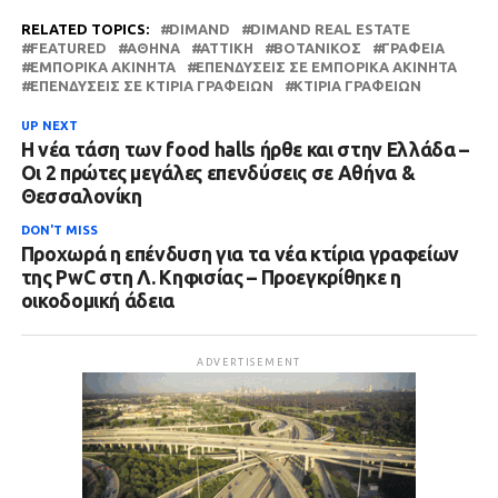
RELATED TOPICS:
DIMAND
DIMAND REAL ESTATE
FEATURED
ΑΘΉΝΑ
ΑΤΤΙΚΗ
ΒΟΤΑΝΙΚΌΣ
ΓΡΑΦΕΊΑ
ΕΜΠΟΡΙΚΆ ΑΚΊΝΗΤΑ
ΕΠΕΝΔΎΣΕΙΣ ΣΕ ΕΜΠΟΡΙΚΆ ΑΚΊΝΗΤΑ
ΕΠΕΝΔΎΣΕΙΣ ΣΕ ΚΤΊΡΙΑ ΓΡΑΦΕΊΩΝ
ΚΤΊΡΙΑ ΓΡΑΦΕΊΩΝ
UP NEXT
Η νέα τάση των food halls ήρθε και στην Ελλάδα –
Οι 2 πρώτες μεγάλες επενδύσεις σε Αθήνα &
Θεσσαλονίκη
DON'T MISS
Προχωρά η επένδυση για τα νέα κτίρια γραφείων
της PwC στη Λ. Κηφισίας – Προεγκρίθηκε η
οικοδομική άδεια
ADVERTISEMENT