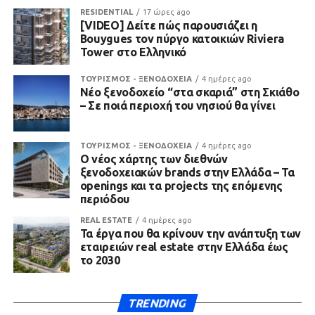
RESIDENTIAL
17 ώρες ago
[VIDEO] Δείτε πώς παρουσιάζει η
Bouygues τον πύργο κατοικιών Riviera
Tower στο Ελληνικό
ΤΟΥΡΙΣΜΟΣ - ΞΕΝΟΔΟΧΕΙΑ
4 ημέρες ago
Νέο ξενοδοχείο “στα σκαριά” στη Σκιάθο
– Σε ποιά περιοχή του νησιού θα γίνει
ΤΟΥΡΙΣΜΟΣ - ΞΕΝΟΔΟΧΕΙΑ
4 ημέρες ago
Ο νέος χάρτης των διεθνών
ξενοδοχειακών brands στην Ελλάδα – Τα
openings και τα projects της επόμενης
περιόδου
REAL ESTATE
4 ημέρες ago
Τα έργα που θα κρίνουν την ανάπτυξη των
εταιρειών real estate στην Ελλάδα έως
το 2030
TRENDING