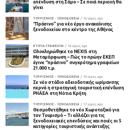
επένδυση στη Σάμο – Σε ποιά περιοχή θα
γίνει
ΤΟΥΡΙΣΜΟΣ - ΞΕΝΟΔΟΧΕΙΑ
16 ώρες ago
“Πράσινο” για νέο έργο ανακαίνισης
ξενοδοχείου στο κέντρο της Αθήνας
ΚΤΙΡΙΑ ΓΡΑΦΕΙΩΝ
16 ώρες ago
Ολοκληρώθηκε το NEXIS στη
Μεταμόρφωση – Πώς το πρώην ΕΚΕΠ
έγινε “πράσινο” συγκρότημα γραφείων
21.000 τ.μ.
ΤΟΥΡΙΣΜΟΣ - ΞΕΝΟΔΟΧΕΙΑ
16 ώρες ago
Σε νέο στάδιο αδειοδοτικής ωρίμανσης
περνά η στρατηγική τουριστική επένδυση
PHĀEA στη Νότια Κρήτη
ΤΟΥΡΙΣΜΟΣ - ΞΕΝΟΔΟΧΕΙΑ
17 ώρες ago
Θεσμοθετήθηκε το νέο Χωροταξικό για
τον Τουρισμό – Τι αλλάζει για τις
ξενοδοχειακές επενδύσεις και ποιές οι 5
κατηγορίες τουριστικής ανάπτυξης