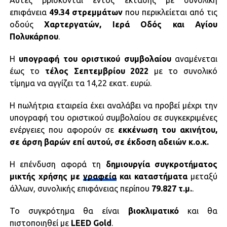
Αυτές βρίσκονται εντός έκτασης με συνολική
επιφάνεια
49.34 στρεμμάτων
που περικλείεται από τις
οδούς
Χαρτεργατών, Ιερά Οδός και Αγίου
Πολυκάρπου
.
Η
υπογραφή του οριστικού συμβολαίου
αναμένεται
έως το
τέλος Σεπτεμβρίου 2022
με το συνολικό
τίμημα να αγγίζει τα 14,22 εκατ. ευρώ.
Η πωλήτρια εταιρεία έχει αναλάβει να προβεί μέχρι την
υπογραφή του οριστικού συμβολαίου σε συγκεκριμένες
ενέργειες που αφορούν σε
εκκένωση του ακινήτου,
σε άρση βαρών επί αυτού, σε έκδοση αδειών κ.ο.κ.
Η επένδυση αφορά τη
δημιουργία συγκροτήματος
μικτής χρήσης με
γραφεία
και καταστήματα
μεταξύ
άλλων, συνολικής επιφάνειας περίπου
79.827 τ.μ.
.
Το συγκρότημα θα είναι
βιοκλιματικό
και θα
πιστοποιηθεί με
LEED Gold
.