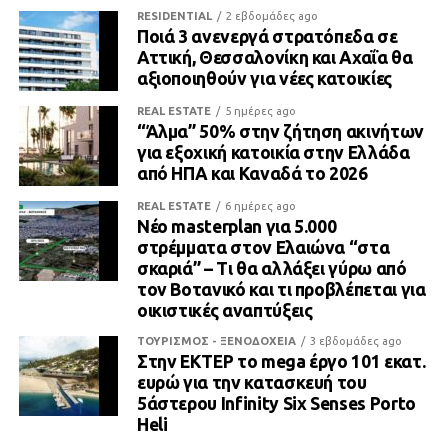
RESIDENTIAL
2 εβδομάδες ago
Ποιά 3 ανενεργά στρατόπεδα σε
Αττική, Θεσσαλονίκη και Αχαΐα θα
αξιοποιηθούν για νέες κατοικίες
REAL ESTATE
5 ημέρες ago
“Άλμα” 50% στην ζήτηση ακινήτων
για εξοχική κατοικία στην Ελλάδα
από ΗΠΑ και Καναδά το 2026
REAL ESTATE
6 ημέρες ago
Νέο masterplan για 5.000
στρέμματα στον Ελαιώνα “στα
σκαριά” – Τι θα αλλάξει γύρω από
τον Βοτανικό και τι προβλέπεται για
οικιστικές αναπτύξεις
ΤΟΥΡΙΣΜΟΣ - ΞΕΝΟΔΟΧΕΙΑ
3 εβδομάδες ago
Στην ΕΚΤΕΡ το mega έργο 101 εκατ.
ευρώ για την κατασκευή του
5άστερου Infinity Six Senses Porto
Heli