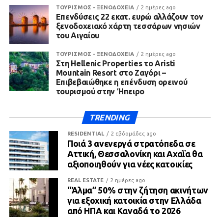
ΤΟΥΡΙΣΜΟΣ - ΞΕΝΟΔΟΧΕΙΑ
2 ημέρες ago
Επενδύσεις 22 εκατ. ευρώ αλλάζουν τον
ξενοδοχειακό χάρτη τεσσάρων νησιών
του Αιγαίου
ΤΟΥΡΙΣΜΟΣ - ΞΕΝΟΔΟΧΕΙΑ
2 ημέρες ago
Στη Hellenic Properties το Aristi
Mountain Resort στο Ζαγόρι –
Επιβεβαιώθηκε η επένδυση ορεινού
τουρισμού στην Ήπειρο
TRENDING
RESIDENTIAL
2 εβδομάδες ago
Ποιά 3 ανενεργά στρατόπεδα σε
Αττική, Θεσσαλονίκη και Αχαΐα θα
αξιοποιηθούν για νέες κατοικίες
REAL ESTATE
2 ημέρες ago
“Άλμα” 50% στην ζήτηση ακινήτων
για εξοχική κατοικία στην Ελλάδα
από ΗΠΑ και Καναδά το 2026