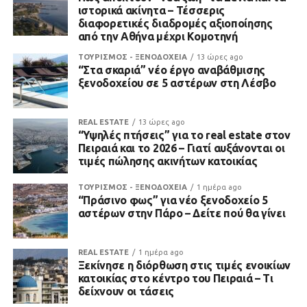
ιστορικά ακίνητα – Τέσσερις
διαφορετικές διαδρομές αξιοποίησης
από την Αθήνα μέχρι Κομοτηνή
ΤΟΥΡΙΣΜΟΣ - ΞΕΝΟΔΟΧΕΙΑ
13 ώρες ago
“Στα σκαριά” νέο έργο αναβάθμισης
ξενοδοχείου σε 5 αστέρων στη Λέσβο
REAL ESTATE
13 ώρες ago
“Υψηλές πτήσεις” για το real estate στον
Πειραιά και το 2026 – Γιατί αυξάνονται οι
τιμές πώλησης ακινήτων κατοικίας
ΤΟΥΡΙΣΜΟΣ - ΞΕΝΟΔΟΧΕΙΑ
1 ημέρα ago
“Πράσινο φως” για νέο ξενοδοχείο 5
αστέρων στην Πάρο – Δείτε πού θα γίνει
REAL ESTATE
1 ημέρα ago
Ξεκίνησε η διόρθωση στις τιμές ενοικίων
κατοικίας στο κέντρο του Πειραιά – Τι
δείχνουν οι τάσεις