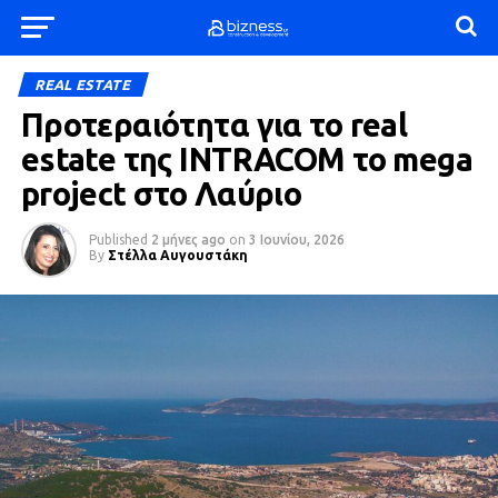
REAL ESTATE
Προτεραιότητα για το real
estate της INTRACOM το mega
project στο Λαύριο
Published
2 μήνες ago
on
3 Ιουνίου, 2026
By
Στέλλα Αυγουστάκη