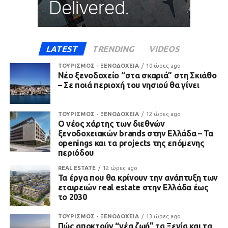
LATEST
TRENDING
VIDEOS
ΤΟΥΡΙΣΜΟΣ - ΞΕΝΟΔΟΧΕΙΑ
10 ώρες ago
Νέο ξενοδοχείο “στα σκαριά” στη Σκιάθο
– Σε ποιά περιοχή του νησιού θα γίνει
ΤΟΥΡΙΣΜΟΣ - ΞΕΝΟΔΟΧΕΙΑ
12 ώρες ago
Ο νέος χάρτης των διεθνών
ξενοδοχειακών brands στην Ελλάδα – Τα
openings και τα projects της επόμενης
περιόδου
REAL ESTATE
12 ώρες ago
Τα έργα που θα κρίνουν την ανάπτυξη των
εταιρειών real estate στην Ελλάδα έως
το 2030
ΤΟΥΡΙΣΜΟΣ - ΞΕΝΟΔΟΧΕΙΑ
13 ώρες ago
Πώς αποκτούν “νέα ζωή” τα Ξενία και τα