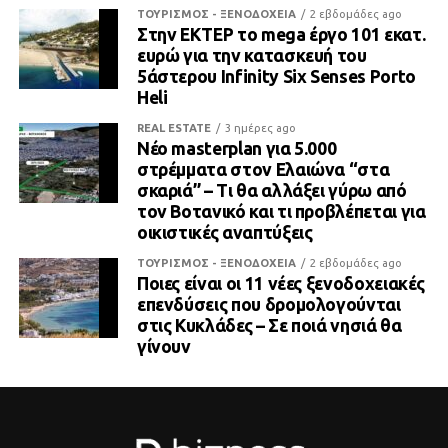
ΤΟΥΡΙΣΜΟΣ - ΞΕΝΟΔΟΧΕΙΑ
2 εβδομάδες ago
Στην ΕΚΤΕΡ το mega έργο 101 εκατ.
ευρώ για την κατασκευή του
5άστερου Infinity Six Senses Porto
Heli
REAL ESTATE
3 ημέρες ago
Νέο masterplan για 5.000
στρέμματα στον Ελαιώνα “στα
σκαριά” – Τι θα αλλάξει γύρω από
τον Βοτανικό και τι προβλέπεται για
οικιστικές αναπτύξεις
ΤΟΥΡΙΣΜΟΣ - ΞΕΝΟΔΟΧΕΙΑ
2 εβδομάδες ago
Ποιες είναι οι 11 νέες ξενοδοχειακές
επενδύσεις που δρομολογούνται
στις Κυκλάδες – Σε ποιά νησιά θα
γίνουν