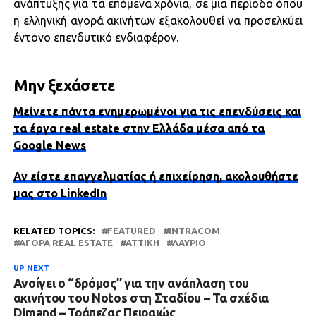
ανάπτυξης για τα επόμενα χρόνια, σε μια περίοδο όπου
η ελληνική αγορά ακινήτων εξακολουθεί να προσελκύει
έντονο επενδυτικό ενδιαφέρον.
Μην ξεχάσετε
Μείνετε πάντα ενημερωμένοι για τις επενδύσεις και
τα έργα real estate στην Ελλάδα μέσα από τα
Google News
Αν είστε επαγγελματίας ή επιχείρηση, ακολουθήστε
μας στο LinkedIn
RELATED TOPICS:
FEATURED
INTRACOM
ΑΓΟΡΆ REAL ESTATE
ΑΤΤΙΚΗ
ΛΑΎΡΙΟ
UP NEXT
Ανοίγει ο “δρόμος” για την ανάπλαση του
ακινήτου του Notos στη Σταδίου – Τα σχέδια
Dimand – Τράπεζας Πειραιώς