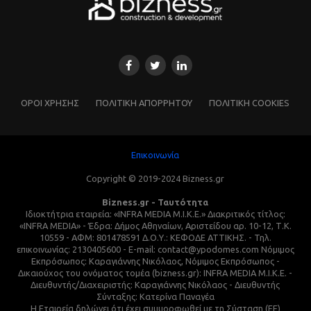
ΌΡΟΙ ΧΡΗΣΗΣ
ΠΟΛΙΤΙΚΗ ΑΠΟΡΡΗΤΟΥ
ΠΟΛΙΤΙΚΗ COOKIES
Επικοινωνία
Copyright © 2019-2024 Bizness.gr
Bizness.gr - Ταυτότητα
Ιδιοκτήτρια εταιρεία: «INFRA MEDIA M.I.K.E.» Διακριτικός τίτλος:
«INFRA MEDIA» - Έδρα: Δήμος Αθηναίων, Αριστείδου αρ. 10-12, Τ.Κ.
10559 - ΑΦΜ: 801478591 Δ.Ο.Υ.: ΚΕΦΟΔΕ ΑΤΤΙΚΗΣ. - Τηλ.
επικοινωνίας: 2130405600 - E-mail: contact@ypodomes.com Νόμιμος
Εκπρόσωπος: Καραγιάννης Νικόλαος, Νόμιμος Εκπρόσωπος -
Δικαιούχος του ονόματος τομέα (bizness.gr): INFRA MEDIA M.I.K.E. -
Διευθυντής/Διαχειριστής: Καραγιάννης Νικόλαος - Διευθυντής
Σύνταξης: Κατερίνα Παναγέα
Η Εταιρεία δηλώνει ότι έχει συμμορφωθεί με τη Σύσταση (ΕΕ)