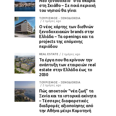
Νέο ξενοδοχείο “στα σκαριά”
στη Σκιάθο – Σε ποιά περιοχή
του νησιού θα γίνει
ΤΟΥΡΙΣΜΟΣ - ΞΕΝΟΔΟΧΕΙΑ
2 ημέρες ago
Ο νέος χάρτης των διεθνών
ξενοδοχειακών brands στην
Ελλάδα – Τα openings και τα
projects της επόμενης
περιόδου
REAL ESTATE
2 ημέρες ago
Τα έργα που θα κρίνουν την
ανάπτυξη των εταιρειών real
estate στην Ελλάδα έως το
2030
ΤΟΥΡΙΣΜΟΣ - ΞΕΝΟΔΟΧΕΙΑ
2 ημέρες ago
Πώς αποκτούν “νέα ζωή” τα
Ξενία και τα ιστορικά ακίνητα
– Τέσσερις διαφορετικές
διαδρομές αξιοποίησης από
την Αθήνα μέχρι Κομοτηνή