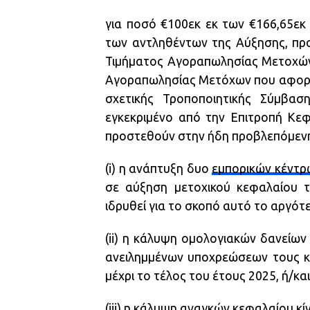
για ποσό €100εκ εκ των €166,65εκ
των αντληθέντων της Αύξησης, προ
Τιμήματος Αγοραπωλησίας Μετοχών 
Αγοραπωλησίας Μετόχων που αφορά 
σχετικής Τροποποιητικής Σύμβασ
εγκεκριμένο από την Επιτροπή Κεφ
προστεθούν στην ήδη προβλεπόμενη 
(i) η ανάπτυξη δυο
εμπορικών κέντρ
σε αύξηση μετοχικού κεφαλαίου της
ιδρυθεί για το σκοπό αυτό το αργότε
(ii) η κάλυψη ομολογιακών δανείω
ανειλημμένων υποχρεώσεων τους κα
μέχρι το τέλος του έτους 2025, ή/και
(iii) η κάλυψη αναγκών κεφαλαίου κί