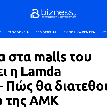
E
ΞΕΝΟΔΟΧΕΙΑ
RESIDENTIAL
ΕΜΠΟΡΙΚΑ ΚΕΝΤΡΑ
ΚΤ
 στα malls του
ει η Lamda
– Πώς θα διατεθο
ώ της ΑΜΚ