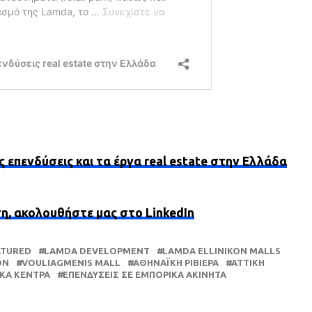
ς επενδύσεις και τα έργα real estate στην Ελλάδα
ση, ακολουθήστε μας στο LinkedIn
ATURED
LAMDA DEVELOPMENT
LAMDA ELLINIKON MALLS
ON
VOULIAGMENIS MALL
ΑΘΗΝΑΪΚΉ ΡΙΒΙΈΡΑ
ΑΤΤΙΚΗ
ΚΆ ΚΈΝΤΡΑ
ΕΠΕΝΔΎΣΕΙΣ ΣΕ ΕΜΠΟΡΙΚΆ ΑΚΊΝΗΤΑ