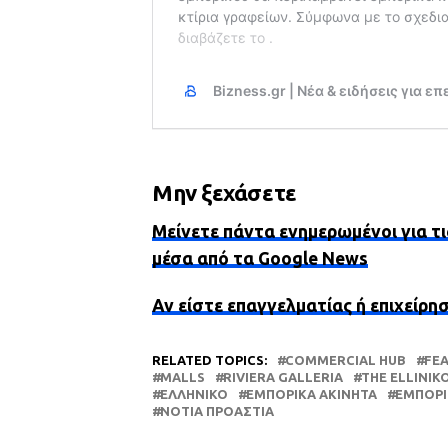
Μην ξεχάσετε
Μείνετε πάντα ενημερωμένοι για τι
μέσα από τα Google News
Αν είστε επαγγελματίας ή επιχείρη
RELATED TOPICS:
COMMERCIAL HUB
FE
MALLS
RIVIERA GALLERIA
THE ELLINIK
ΕΛΛΗΝΙΚΌ
ΕΜΠΟΡΙΚΆ ΑΚΊΝΗΤΑ
ΕΜΠΟΡΙ
ΝΌΤΙΑ ΠΡΟΆΣΤΙΑ