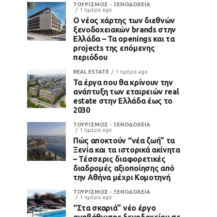
ΤΟΥΡΙΣΜΟΣ - ΞΕΝΟΔΟΧΕΙΑ
1 ημέρα ago
Ο νέος χάρτης των διεθνών
ξενοδοχειακών brands στην
Ελλάδα – Τα openings και τα
projects της επόμενης
περιόδου
REAL ESTATE
1 ημέρα ago
Τα έργα που θα κρίνουν την
ανάπτυξη των εταιρειών real
estate στην Ελλάδα έως το
2030
ΤΟΥΡΙΣΜΟΣ - ΞΕΝΟΔΟΧΕΙΑ
1 ημέρα ago
Πώς αποκτούν “νέα ζωή” τα
Ξενία και τα ιστορικά ακίνητα
– Τέσσερις διαφορετικές
διαδρομές αξιοποίησης από
την Αθήνα μέχρι Κομοτηνή
ΤΟΥΡΙΣΜΟΣ - ΞΕΝΟΔΟΧΕΙΑ
1 ημέρα ago
“Στα σκαριά” νέο έργο
αναβάθμισης ξενοδοχείου σε