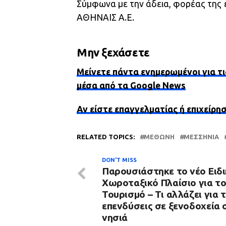
Σύμφωνα με την άδεια, φορέας της
ΑΘΗΝΑΙΣ Α.Ε.
Μην ξεχάσετε
Μείνετε πάντα ενημερωμένοι για τι
μέσα από τα Google News
Αν είστε επαγγελματίας ή επιχείρη
RELATED TOPICS:
ΜΕΘΏΝΗ
ΜΕΣΣΗΝΊΑ
DON'T MISS
Παρουσιάστηκε το νέο Ειδι
Χωροταξικό Πλαίσιο για τ
Τουρισμό – Τι αλλάζει για τ
επενδύσεις σε ξενοδοχεία 
νησιά