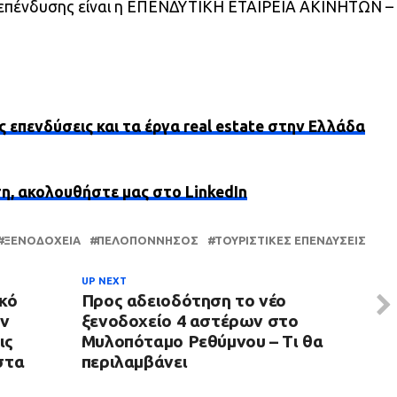
 επένδυσης είναι η ΕΠΕΝΔΥΤΙΚΗ ΕΤΑΙΡΕΙΑ ΑΚΙΝΗΤΩΝ –
ς επενδύσεις και τα έργα real estate στην Ελλάδα
ση, ακολουθήστε μας στο LinkedIn
ΞΕΝΟΔΟΧΕΊΑ
ΠΕΛΟΠΌΝΝΗΣΟΣ
ΤΟΥΡΙΣΤΙΚΈΣ ΕΠΕΝΔΎΣΕΙΣ
UP NEXT
κό
Προς αδειοδότηση το νέο
ον
ξενοδοχείο 4 αστέρων στο
ις
Μυλοπόταμο Ρεθύμνου – Τι θα
στα
περιλαμβάνει