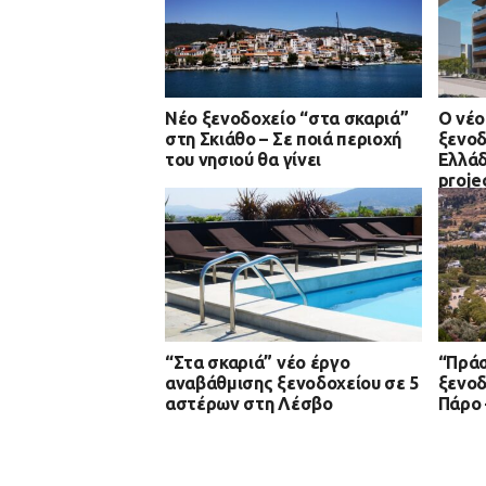
Νέο ξενοδοχείο “στα σκαριά”
Ο νέο
στη Σκιάθο – Σε ποιά περιοχή
ξενοδ
του νησιού θα γίνει
Ελλάδ
proje
περιό
“Στα σκαριά” νέο έργο
“Πράσ
αναβάθμισης ξενοδοχείου σε 5
ξενοδ
αστέρων στη Λέσβο
Πάρο 