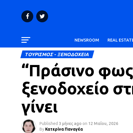
NEWSROOM
REAL ESTAT
ΤΟΥΡΙΣΜΟΣ - ΞΕΝΟΔΟΧΕΙΑ
“Πράσινο φως”
ξενοδοχείο στ
γίνει
Published
3 μήνες ago
on
12 Μαΐου, 2026
By
Κατερίνα Παναγέα