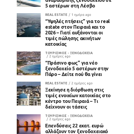
5 αστέρων στη Λέσβο
REAL ESTATE
1 ημέρα ago
“Υψηλές πτήσεις” για το real
estate στον Πειραιά και το
2026 – Γιατί αυξάνονται οι
τιμές πώλησης ακινήτων
κατοικίας
ΤΟΥΡΙΣΜΟΣ - ΞΕΝΟΔΟΧΕΙΑ
2 ημέρες ago
“Πράσινο φως” για νέο
ξενοδοχείο 5 αστέρων στην
Πάρο – Δείτε πού θα γίνει
REAL ESTATE
2 ημέρες ago
Ξεκίνησε η διόρθωση στις
τιμές ενοικίων κατοικίας στο
κέντρο του Πειραιά – Τι
δείχνουν οι τάσεις
ΤΟΥΡΙΣΜΟΣ - ΞΕΝΟΔΟΧΕΙΑ
2 ημέρες ago
Επενδύσεις 22 εκατ. ευρώ
αλλάζουν τον ξενοδοχειακό