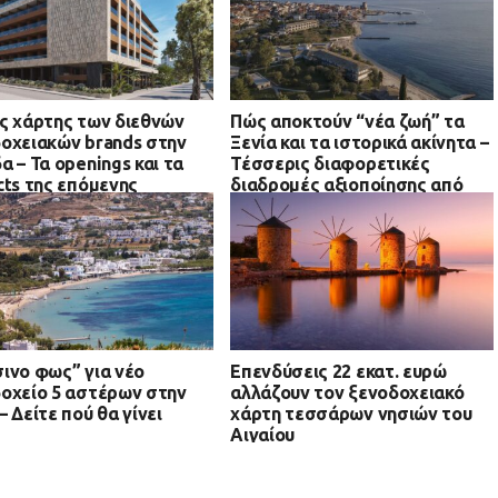
ς χάρτης των διεθνών
Πώς αποκτούν “νέα ζωή” τα
οχειακών brands στην
Ξενία και τα ιστορικά ακίνητα –
α – Τα openings και τα
Τέσσερις διαφορετικές
cts της επόμενης
διαδρομές αξιοποίησης από
δου
την Αθήνα μέχρι Κομοτηνή
ινο φως” για νέο
Επενδύσεις 22 εκατ. ευρώ
οχείο 5 αστέρων στην
αλλάζουν τον ξενοδοχειακό
– Δείτε πού θα γίνει
χάρτη τεσσάρων νησιών του
Αιγαίου