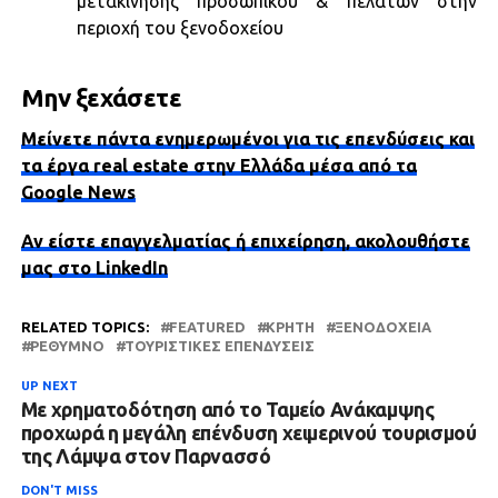
μετακίνησης προσωπικού & πελατών στην
περιοχή του ξενοδοχείου
Μην ξεχάσετε
Μείνετε πάντα ενημερωμένοι για τις επενδύσεις και
τα έργα real estate στην Ελλάδα μέσα από τα
Google News
Αν είστε επαγγελματίας ή επιχείρηση, ακολουθήστε
μας στο LinkedIn
RELATED TOPICS:
FEATURED
ΚΡΉΤΗ
ΞΕΝΟΔΟΧΕΊΑ
ΡΈΘΥΜΝΟ
ΤΟΥΡΙΣΤΙΚΈΣ ΕΠΕΝΔΎΣΕΙΣ
UP NEXT
Με χρηματοδότηση από το Ταμείο Ανάκαμψης
προχωρά η μεγάλη επένδυση χειμερινού τουρισμού
της Λάμψα στον Παρνασσό
DON'T MISS