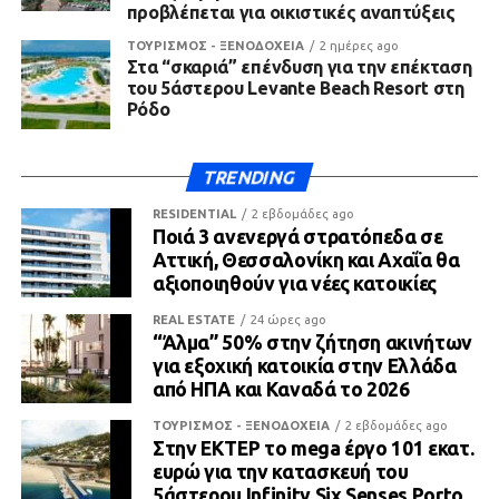
προβλέπεται για οικιστικές αναπτύξεις
ΤΟΥΡΙΣΜΟΣ - ΞΕΝΟΔΟΧΕΙΑ
2 ημέρες ago
Στα “σκαριά” επένδυση για την επέκταση
του 5άστερου Levante Beach Resort στη
Ρόδο
TRENDING
RESIDENTIAL
2 εβδομάδες ago
Ποιά 3 ανενεργά στρατόπεδα σε
Αττική, Θεσσαλονίκη και Αχαΐα θα
αξιοποιηθούν για νέες κατοικίες
REAL ESTATE
24 ώρες ago
“Άλμα” 50% στην ζήτηση ακινήτων
για εξοχική κατοικία στην Ελλάδα
από ΗΠΑ και Καναδά το 2026
ΤΟΥΡΙΣΜΟΣ - ΞΕΝΟΔΟΧΕΙΑ
2 εβδομάδες ago
Στην ΕΚΤΕΡ το mega έργο 101 εκατ.
ευρώ για την κατασκευή του
5άστερου Infinity Six Senses Porto