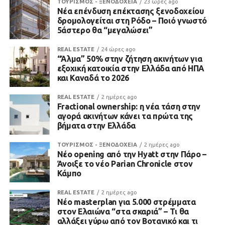
ΤΟΥΡΙΣΜΟΣ - ΞΕΝΟΔΟΧΕΙΑ
23 ώρες ago
Νέα επένδυση επέκτασης ξενοδοχείου
δρομολογείται στη Ρόδο – Ποιό γνωστό
5άστερο θα “μεγαλώσει”
REAL ESTATE
24 ώρες ago
“Άλμα” 50% στην ζήτηση ακινήτων για
εξοχική κατοικία στην Ελλάδα από ΗΠΑ
και Καναδά το 2026
REAL ESTATE
2 ημέρες ago
Fractional ownership: η νέα τάση στην
αγορά ακινήτων κάνει τα πρώτα της
βήματα στην Ελλάδα
ΤΟΥΡΙΣΜΟΣ - ΞΕΝΟΔΟΧΕΙΑ
2 ημέρες ago
Νέο opening από την Hyatt στην Πάρο –
Άνοιξε το νέο Parian Chronicle στον
Κάμπο
REAL ESTATE
2 ημέρες ago
Νέο masterplan για 5.000 στρέμματα
στον Ελαιώνα “στα σκαριά” – Τι θα
αλλάξει γύρω από τον Βοτανικό και τι