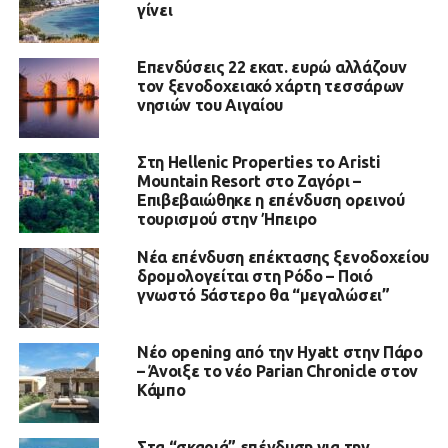
γίνει
Επενδύσεις 22 εκατ. ευρώ αλλάζουν
τον ξενοδοχειακό χάρτη τεσσάρων
νησιών του Αιγαίου
Στη Hellenic Properties το Aristi
Mountain Resort στο Ζαγόρι –
Επιβεβαιώθηκε η επένδυση ορεινού
τουρισμού στην Ήπειρο
Νέα επένδυση επέκτασης ξενοδοχείου
δρομολογείται στη Ρόδο – Ποιό
γνωστό 5άστερο θα “μεγαλώσει”
Νέο opening από την Hyatt στην Πάρο
– Άνοιξε το νέο Parian Chronicle στον
Κάμπο
Στα “σκαριά” επένδυση για την