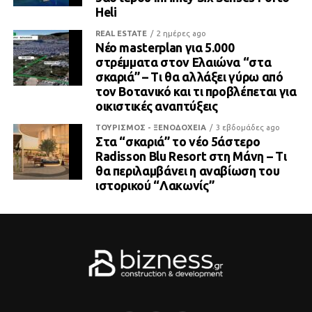
Heli
REAL ESTATE
2 ημέρες ago
Νέο masterplan για 5.000
στρέμματα στον Ελαιώνα “στα
σκαριά” – Τι θα αλλάξει γύρω από
τον Βοτανικό και τι προβλέπεται για
οικιστικές αναπτύξεις
ΤΟΥΡΙΣΜΟΣ - ΞΕΝΟΔΟΧΕΙΑ
3 εβδομάδες ago
Στα “σκαριά” το νέο 5άστερο
Radisson Blu Resort στη Μάνη – Τι
θα περιλαμβάνει η αναβίωση του
ιστορικού “Λακωνίς”