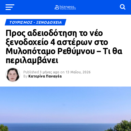
ΤΟΥΡΙΣΜΟΣ - ΞΕΝΟΔΟΧΕΙΑ
Προς αδειοδότηση το νέο
ξενοδοχείο 4 αστέρων στο
Μυλοπόταμο Ρεθύμνου – Τι θα
περιλαμβάνει
Published
3 μήνες ago
on
13 Μαΐου, 2026
By
Κατερίνα Παναγέα