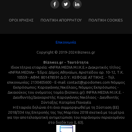
ΌΡΟΙ ΧΡΗΣΗΣ
ΠΟΛΙΤΙΚΗ ΑΠΟΡΡΗΤΟΥ
ΠΟΛΙΤΙΚΗ COOKIES
Επικοινωνία
Copyright © 2019-2024 Bizness.gr
Bizness.gr - Ταυτότητα
Ιδιοκτήτρια εταιρεία: «INFRA MEDIA M.I.K.E.» Διακριτικός τίτλος:
«INFRA MEDIA» - Έδρα: Δήμος Αθηναίων, Αριστείδου αρ. 10-12, Τ.Κ.
10559 - ΑΦΜ: 801478591 Δ.Ο.Υ.: ΚΕΦΟΔΕ ΑΤΤΙΚΗΣ. - Τηλ.
επικοινωνίας: 2130405600 - E-mail: contact@ypodomes.com Νόμιμος
Εκπρόσωπος: Καραγιάννης Νικόλαος, Νόμιμος Εκπρόσωπος -
Δικαιούχος του ονόματος τομέα (bizness.gr): INFRA MEDIA M.I.K.E. -
Διευθυντής/Διαχειριστής: Καραγιάννης Νικόλαος - Διευθυντής
Σύνταξης: Κατερίνα Παναγέα
Η Εταιρεία δηλώνει ότι έχει συμμορφωθεί με τη Σύσταση (ΕΕ)
2018/334 της Επιτροπής της 1ης Μαρτίου 2018 σχετικά με τα μέτρα
για την αποτελεσματική αντιμετώπιση του παράνομου περιεχομένου
στο διαδίκτυο (L 63).