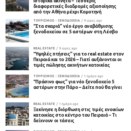
ιστορικά ακίνητα – Τέσσερις
διαφορετικές διαδρομές αξιοποίησης
από την Αθήνα μέχρι Κομοτηνή
ΤΟΥΡΙΣΜΟΣ - ΞΕΝΟΔΟΧΕΙΑ
9 ώρες ago
“Στα σκαριά” νέο έργο αναβάθμισης
ξενοδοχείου σε 5 αστέρων στη Λέσβο
REAL ESTATE
9 ώρες ago
“Υψηλές πτήσεις” για το real estate στον
Πειραιά και το 2026 – Γιατί αυξάνονται οι
τιμές πώλησης ακινήτων κατοικίας
ΤΟΥΡΙΣΜΟΣ - ΞΕΝΟΔΟΧΕΙΑ
1 ημέρα ago
“Πράσινο φως” για νέο ξενοδοχείο 5
αστέρων στην Πάρο – Δείτε πού θα γίνει
REAL ESTATE
1 ημέρα ago
Ξεκίνησε η διόρθωση στις τιμές ενοικίων
κατοικίας στο κέντρο του Πειραιά – Τι
δείχνουν οι τάσεις