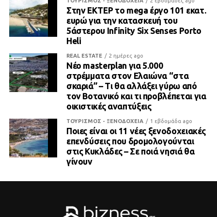
ΤΟΥΡΙΣΜΟΣ - ΞΕΝΟΔΟΧΕΙΑ
2 εβδομάδες ago
Στην ΕΚΤΕΡ το mega έργο 101 εκατ.
ευρώ για την κατασκευή του
5άστερου Infinity Six Senses Porto
Heli
REAL ESTATE
2 ημέρες ago
Νέο masterplan για 5.000
στρέμματα στον Ελαιώνα “στα
σκαριά” – Τι θα αλλάξει γύρω από
τον Βοτανικό και τι προβλέπεται για
οικιστικές αναπτύξεις
ΤΟΥΡΙΣΜΟΣ - ΞΕΝΟΔΟΧΕΙΑ
1 εβδομάδα ago
Ποιες είναι οι 11 νέες ξενοδοχειακές
επενδύσεις που δρομολογούνται
στις Κυκλάδες – Σε ποιά νησιά θα
γίνουν