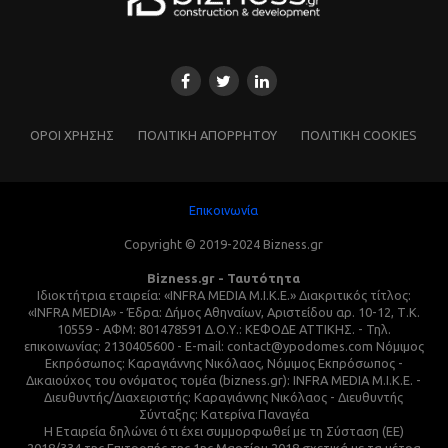
ΌΡΟΙ ΧΡΗΣΗΣ
ΠΟΛΙΤΙΚΗ ΑΠΟΡΡΗΤΟΥ
ΠΟΛΙΤΙΚΗ COOKIES
Επικοινωνία
Copyright © 2019-2024 Bizness.gr
Bizness.gr - Ταυτότητα
Ιδιοκτήτρια εταιρεία: «INFRA MEDIA M.I.K.E.» Διακριτικός τίτλος:
«INFRA MEDIA» - Έδρα: Δήμος Αθηναίων, Αριστείδου αρ. 10-12, Τ.Κ.
10559 - ΑΦΜ: 801478591 Δ.Ο.Υ.: ΚΕΦΟΔΕ ΑΤΤΙΚΗΣ. - Τηλ.
επικοινωνίας: 2130405600 - E-mail: contact@ypodomes.com Νόμιμος
Εκπρόσωπος: Καραγιάννης Νικόλαος, Νόμιμος Εκπρόσωπος -
Δικαιούχος του ονόματος τομέα (bizness.gr): INFRA MEDIA M.I.K.E. -
Διευθυντής/Διαχειριστής: Καραγιάννης Νικόλαος - Διευθυντής
Σύνταξης: Κατερίνα Παναγέα
Η Εταιρεία δηλώνει ότι έχει συμμορφωθεί με τη Σύσταση (ΕΕ)
2018/334 της Επιτροπής της 1ης Μαρτίου 2018 σχετικά με τα μέτρα