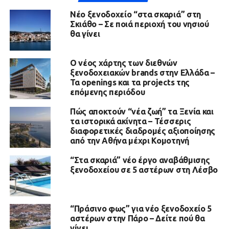
Νέο ξενοδοχείο “στα σκαριά” στη
Σκιάθο – Σε ποιά περιοχή του νησιού
θα γίνει
Ο νέος χάρτης των διεθνών
ξενοδοχειακών brands στην Ελλάδα –
Τα openings και τα projects της
επόμενης περιόδου
Πώς αποκτούν “νέα ζωή” τα Ξενία και
τα ιστορικά ακίνητα – Τέσσερις
διαφορετικές διαδρομές αξιοποίησης
από την Αθήνα μέχρι Κομοτηνή
“Στα σκαριά” νέο έργο αναβάθμισης
ξενοδοχείου σε 5 αστέρων στη Λέσβο
“Πράσινο φως” για νέο ξενοδοχείο 5
αστέρων στην Πάρο – Δείτε πού θα
γίνει