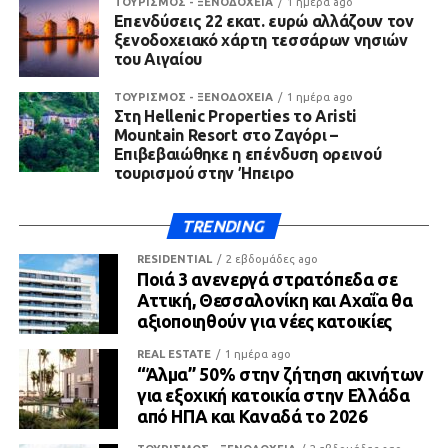
ΤΟΥΡΙΣΜΟΣ - ΞΕΝΟΔΟΧΕΙΑ
1 ημέρα ago
Επενδύσεις 22 εκατ. ευρώ αλλάζουν τον
ξενοδοχειακό χάρτη τεσσάρων νησιών
του Αιγαίου
ΤΟΥΡΙΣΜΟΣ - ΞΕΝΟΔΟΧΕΙΑ
1 ημέρα ago
Στη Hellenic Properties το Aristi
Mountain Resort στο Ζαγόρι –
Επιβεβαιώθηκε η επένδυση ορεινού
τουρισμού στην Ήπειρο
TRENDING
RESIDENTIAL
2 εβδομάδες ago
Ποιά 3 ανενεργά στρατόπεδα σε
Αττική, Θεσσαλονίκη και Αχαΐα θα
αξιοποιηθούν για νέες κατοικίες
REAL ESTATE
1 ημέρα ago
“Άλμα” 50% στην ζήτηση ακινήτων
για εξοχική κατοικία στην Ελλάδα
από ΗΠΑ και Καναδά το 2026