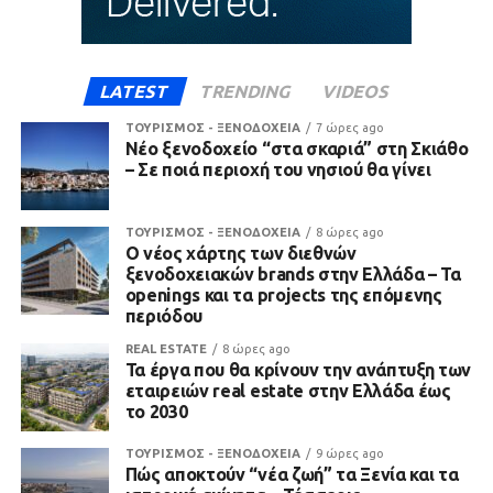
LATEST
TRENDING
VIDEOS
ΤΟΥΡΙΣΜΟΣ - ΞΕΝΟΔΟΧΕΙΑ
7 ώρες ago
Νέο ξενοδοχείο “στα σκαριά” στη Σκιάθο
– Σε ποιά περιοχή του νησιού θα γίνει
ΤΟΥΡΙΣΜΟΣ - ΞΕΝΟΔΟΧΕΙΑ
8 ώρες ago
Ο νέος χάρτης των διεθνών
ξενοδοχειακών brands στην Ελλάδα – Τα
openings και τα projects της επόμενης
περιόδου
REAL ESTATE
8 ώρες ago
Τα έργα που θα κρίνουν την ανάπτυξη των
εταιρειών real estate στην Ελλάδα έως
το 2030
ΤΟΥΡΙΣΜΟΣ - ΞΕΝΟΔΟΧΕΙΑ
9 ώρες ago
Πώς αποκτούν “νέα ζωή” τα Ξενία και τα