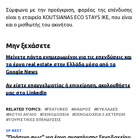
Σύμφωνα με την προέγκριση, φορέας της επένδυσης
είναι η εταιρεία KOUTSIANAS ECO STAYS IKE, που είναι
και ο μισθωτής του ακινήτου.
Μην ξεχάσετε
Μείνετε πάντα ενημερωμένοι για τις επενδύσεις και
τα έργα real estate στην Ελλάδα μέσα από τα
Google News
Αν είστε επαγγελματίας ή επιχείρηση, ακολουθήστε
μας στο LinkedIn
RELATED TOPICS:
FEATURED
ΆΝΔΡΟΣ
ΚΥΚΛΆΔΕΣ
ΝΌΤΙΟ ΑΙΓΑΊΟ
ΞΕΝΟΔΟΧΕΊΑ
ΞΕΝΟΔΟΧΕΊΑ 5 ΑΣΤΈΡΩΝ
ΤΟΥΡΙΣΤΙΚΈΣ ΕΠΕΝΔΎΣΕΙΣ
UP NEXT
“Πράσινο φως” για έργο ανακαίνισης ξενοδοχείου