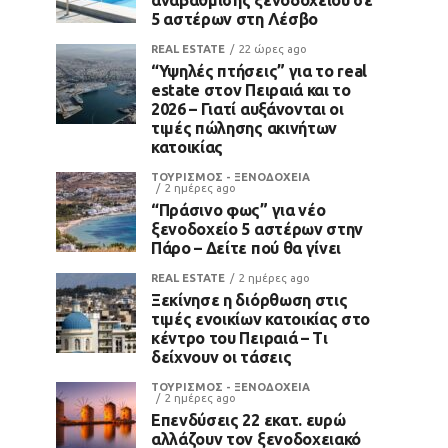
5 αστέρων στη Λέσβο
REAL ESTATE
22 ώρες ago
“Υψηλές πτήσεις” για το real
estate στον Πειραιά και το
2026 – Γιατί αυξάνονται οι
τιμές πώλησης ακινήτων
κατοικίας
ΤΟΥΡΙΣΜΟΣ - ΞΕΝΟΔΟΧΕΙΑ
2 ημέρες ago
“Πράσινο φως” για νέο
ξενοδοχείο 5 αστέρων στην
Πάρο – Δείτε πού θα γίνει
REAL ESTATE
2 ημέρες ago
Ξεκίνησε η διόρθωση στις
τιμές ενοικίων κατοικίας στο
κέντρο του Πειραιά – Τι
δείχνουν οι τάσεις
ΤΟΥΡΙΣΜΟΣ - ΞΕΝΟΔΟΧΕΙΑ
2 ημέρες ago
Επενδύσεις 22 εκατ. ευρώ
αλλάζουν τον ξενοδοχειακό