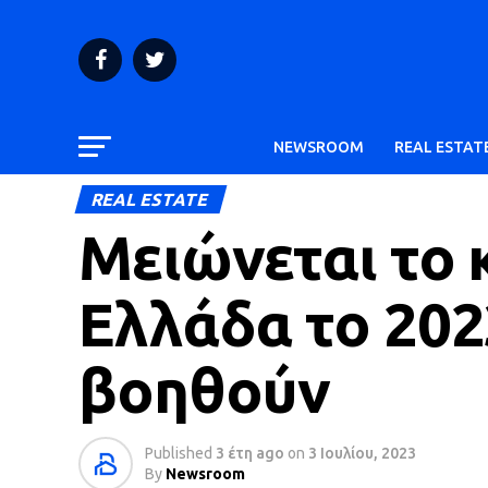
NEWSROOM
REAL ESTAT
REAL ESTATE
Μειώνεται το 
Ελλάδα το 202
βοηθούν
Published
3 έτη ago
on
3 Ιουλίου, 2023
By
Newsroom