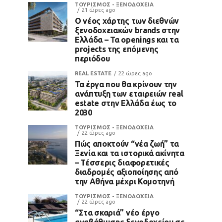
ΤΟΥΡΙΣΜΟΣ - ΞΕΝΟΔΟΧΕΙΑ
21 ώρες ago
Ο νέος χάρτης των διεθνών
ξενοδοχειακών brands στην
Ελλάδα – Τα openings και τα
projects της επόμενης
περιόδου
REAL ESTATE
22 ώρες ago
Τα έργα που θα κρίνουν την
ανάπτυξη των εταιρειών real
estate στην Ελλάδα έως το
2030
ΤΟΥΡΙΣΜΟΣ - ΞΕΝΟΔΟΧΕΙΑ
22 ώρες ago
Πώς αποκτούν “νέα ζωή” τα
Ξενία και τα ιστορικά ακίνητα
– Τέσσερις διαφορετικές
διαδρομές αξιοποίησης από
την Αθήνα μέχρι Κομοτηνή
ΤΟΥΡΙΣΜΟΣ - ΞΕΝΟΔΟΧΕΙΑ
22 ώρες ago
“Στα σκαριά” νέο έργο
αναβάθμισης ξενοδοχείου σε