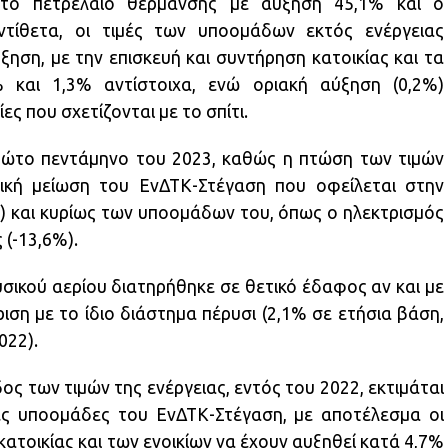
το πετρέλαιο θέρμανσης με αύξηση 45,1% και ο
ντίθετα, οι τιμές των υποομάδων εκτός ενέργειας
ηση, με την επισκευή και συντήρηση κατοικίας και τα
και 1,3% αντίστοιχα, ενώ οριακή αύξηση (0,2%)
ς που σχετίζονται με το σπίτι.
ρώτο πεντάμηνο του 2023, καθώς η πτώση των τιμών
ική μείωση του ΕνΔΤΚ-Στέγαση που οφείλεται στην
%) και κυρίως των υποομάδων του, όπως ο ηλεκτρισμός
 (-13,6%).
σικού αερίου διατηρήθηκε σε θετικό έδαφος αν και με
ση με το ίδιο διάστημα πέρυσι (2,1% σε ετήσια βάση,
022).
ος των τιμών της ενέργειας, εντός του 2022, εκτιμάται
ιπες υποομάδες του ΕνΔΤΚ-Στέγαση, με αποτέλεσμα οι
κατοικίας και των ενοικίων να έχουν αυξηθεί κατά 4,7%