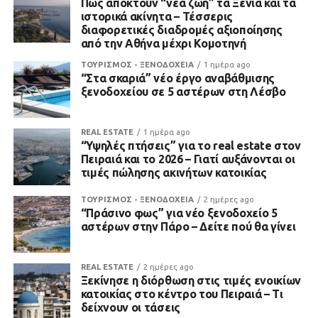
Πώς αποκτούν “νέα ζωή” τα Ξενία και τα
ιστορικά ακίνητα – Τέσσερις
διαφορετικές διαδρομές αξιοποίησης
από την Αθήνα μέχρι Κομοτηνή
ΤΟΥΡΙΣΜΟΣ - ΞΕΝΟΔΟΧΕΙΑ
1 ημέρα ago
“Στα σκαριά” νέο έργο αναβάθμισης
ξενοδοχείου σε 5 αστέρων στη Λέσβο
REAL ESTATE
1 ημέρα ago
“Υψηλές πτήσεις” για το real estate στον
Πειραιά και το 2026 – Γιατί αυξάνονται οι
τιμές πώλησης ακινήτων κατοικίας
ΤΟΥΡΙΣΜΟΣ - ΞΕΝΟΔΟΧΕΙΑ
2 ημέρες ago
“Πράσινο φως” για νέο ξενοδοχείο 5
αστέρων στην Πάρο – Δείτε πού θα γίνει
REAL ESTATE
2 ημέρες ago
Ξεκίνησε η διόρθωση στις τιμές ενοικίων
κατοικίας στο κέντρο του Πειραιά – Τι
δείχνουν οι τάσεις