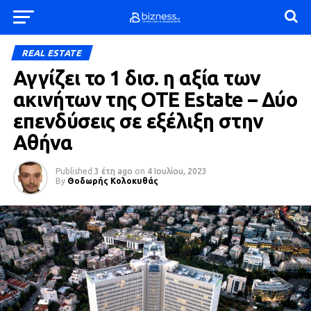
REAL ESTATE
Αγγίζει το 1 δισ. η αξία των
ακινήτων της OTE Estate – Δύο
επενδύσεις σε εξέλιξη στην
Αθήνα
Published
3 έτη ago
on
4 Ιουλίου, 2023
By
Θοδωρής Κολοκυθάς