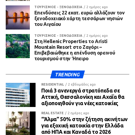
ΤΟΥΡΙΣΜΟΣ - ΞΕΝΟΔΟΧΕΙΑ
2 ημέρες ago
Επενδύσεις 22 εκατ. ευρώ αλλάζουν τον
ξενοδοχειακό χάρτη τεσσάρων νησιών
του Αιγαίου
ΤΟΥΡΙΣΜΟΣ - ΞΕΝΟΔΟΧΕΙΑ
2 ημέρες ago
Στη Hellenic Properties το Aristi
Mountain Resort στο Ζαγόρι –
Επιβεβαιώθηκε η επένδυση ορεινού
τουρισμού στην Ήπειρο
TRENDING
RESIDENTIAL
2 εβδομάδες ago
Ποιά 3 ανενεργά στρατόπεδα σε
Αττική, Θεσσαλονίκη και Αχαΐα θα
αξιοποιηθούν για νέες κατοικίες
REAL ESTATE
2 ημέρες ago
“Άλμα” 50% στην ζήτηση ακινήτων
για εξοχική κατοικία στην Ελλάδα
από ΗΠΑ και Καναδά το 2026