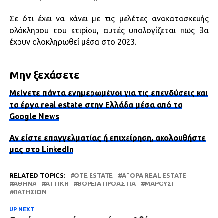
Σε ότι έχει να κάνει με τις μελέτες ανακατασκευής
ολόκληρου του κτιρίου, αυτές υπολογίζεται πως θα
έχουν ολοκληρωθεί μέσα στο 2023.
Μην ξεχάσετε
Μείνετε πάντα ενημερωμένοι για τις επενδύσεις και
τα έργα real estate στην Ελλάδα μέσα από τα
Google News
Αν είστε επαγγελματίας ή επιχείρηση, ακολουθήστε
μας στο LinkedIn
RELATED TOPICS:
OTE ESTATE
ΑΓΟΡΆ REAL ESTATE
ΑΘΉΝΑ
ΑΤΤΙΚΗ
ΒΌΡΕΙΑ ΠΡΟΆΣΤΙΑ
ΜΑΡΟΎΣΙ
ΠΑΤΗΣΊΩΝ
UP NEXT