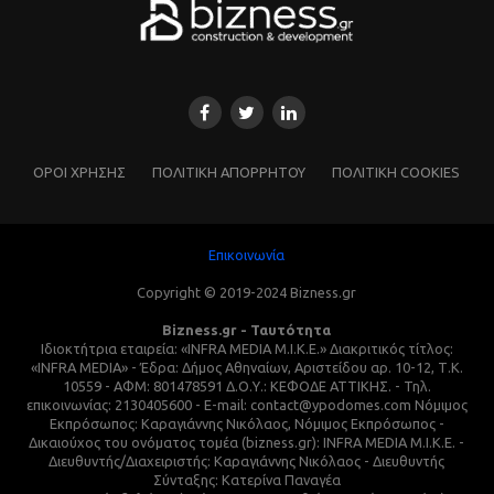
ΌΡΟΙ ΧΡΗΣΗΣ
ΠΟΛΙΤΙΚΗ ΑΠΟΡΡΗΤΟΥ
ΠΟΛΙΤΙΚΗ COOKIES
Επικοινωνία
Copyright © 2019-2024 Bizness.gr
Bizness.gr - Ταυτότητα
Ιδιοκτήτρια εταιρεία: «INFRA MEDIA M.I.K.E.» Διακριτικός τίτλος:
«INFRA MEDIA» - Έδρα: Δήμος Αθηναίων, Αριστείδου αρ. 10-12, Τ.Κ.
10559 - ΑΦΜ: 801478591 Δ.Ο.Υ.: ΚΕΦΟΔΕ ΑΤΤΙΚΗΣ. - Τηλ.
επικοινωνίας: 2130405600 - E-mail: contact@ypodomes.com Νόμιμος
Εκπρόσωπος: Καραγιάννης Νικόλαος, Νόμιμος Εκπρόσωπος -
Δικαιούχος του ονόματος τομέα (bizness.gr): INFRA MEDIA M.I.K.E. -
Διευθυντής/Διαχειριστής: Καραγιάννης Νικόλαος - Διευθυντής
Σύνταξης: Κατερίνα Παναγέα