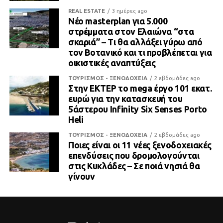
REAL ESTATE
3 ημέρες ago
Νέο masterplan για 5.000
στρέμματα στον Ελαιώνα “στα
σκαριά” – Τι θα αλλάξει γύρω από
τον Βοτανικό και τι προβλέπεται για
οικιστικές αναπτύξεις
ΤΟΥΡΙΣΜΟΣ - ΞΕΝΟΔΟΧΕΙΑ
2 εβδομάδες ago
Στην ΕΚΤΕΡ το mega έργο 101 εκατ.
ευρώ για την κατασκευή του
5άστερου Infinity Six Senses Porto
Heli
ΤΟΥΡΙΣΜΟΣ - ΞΕΝΟΔΟΧΕΙΑ
2 εβδομάδες ago
Ποιες είναι οι 11 νέες ξενοδοχειακές
επενδύσεις που δρομολογούνται
στις Κυκλάδες – Σε ποιά νησιά θα
γίνουν