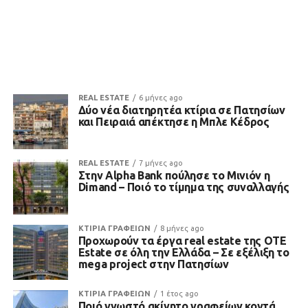
REAL ESTATE
6 μήνες ago
Δύο νέα διατηρητέα κτίρια σε Πατησίων
και Πειραιά απέκτησε η Μπλε Κέδρος
REAL ESTATE
7 μήνες ago
Στην Alpha Bank πούλησε το Μινιόν η
Dimand – Ποιό το τίμημα της συναλλαγής
ΚΤΙΡΙΑ ΓΡΑΦΕΙΩΝ
8 μήνες ago
Προχωρούν τα έργα real estate της OTE
Estate σε όλη την Ελλάδα – Σε εξέλιξη το
mega project στην Πατησίων
ΚΤΙΡΙΑ ΓΡΑΦΕΙΩΝ
1 έτος ago
Ποιό γνωστό ακίνητο γραφείων κοντά