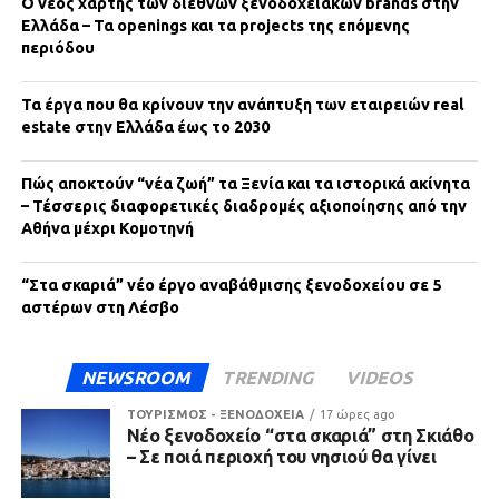
Ο νέος χάρτης των διεθνών ξενοδοχειακών brands στην
Ελλάδα – Τα openings και τα projects της επόμενης
περιόδου
Τα έργα που θα κρίνουν την ανάπτυξη των εταιρειών real
estate στην Ελλάδα έως το 2030
Πώς αποκτούν “νέα ζωή” τα Ξενία και τα ιστορικά ακίνητα
– Τέσσερις διαφορετικές διαδρομές αξιοποίησης από την
Αθήνα μέχρι Κομοτηνή
“Στα σκαριά” νέο έργο αναβάθμισης ξενοδοχείου σε 5
αστέρων στη Λέσβο
NEWSROOM
TRENDING
VIDEOS
ΤΟΥΡΙΣΜΟΣ - ΞΕΝΟΔΟΧΕΙΑ
17 ώρες ago
Νέο ξενοδοχείο “στα σκαριά” στη Σκιάθο
– Σε ποιά περιοχή του νησιού θα γίνει