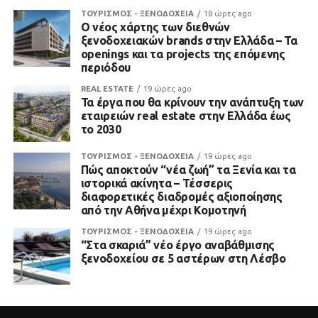
ΤΟΥΡΙΣΜΟΣ - ΞΕΝΟΔΟΧΕΙΑ
18 ώρες ago
Ο νέος χάρτης των διεθνών
ξενοδοχειακών brands στην Ελλάδα – Τα
openings και τα projects της επόμενης
περιόδου
REAL ESTATE
19 ώρες ago
Τα έργα που θα κρίνουν την ανάπτυξη των
εταιρειών real estate στην Ελλάδα έως
το 2030
ΤΟΥΡΙΣΜΟΣ - ΞΕΝΟΔΟΧΕΙΑ
19 ώρες ago
Πώς αποκτούν “νέα ζωή” τα Ξενία και τα
ιστορικά ακίνητα – Τέσσερις
διαφορετικές διαδρομές αξιοποίησης
από την Αθήνα μέχρι Κομοτηνή
ΤΟΥΡΙΣΜΟΣ - ΞΕΝΟΔΟΧΕΙΑ
19 ώρες ago
“Στα σκαριά” νέο έργο αναβάθμισης
ξενοδοχείου σε 5 αστέρων στη Λέσβο