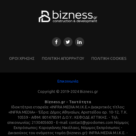
ΌΡΟΙ ΧΡΗΣΗΣ
ΠΟΛΙΤΙΚΗ ΑΠΟΡΡΗΤΟΥ
ΠΟΛΙΤΙΚΗ COOKIES
Επικοινωνία
Copyright © 2019-2024 Bizness.gr
Bizness.gr - Ταυτότητα
Ιδιοκτήτρια εταιρεία: «INFRA MEDIA M.I.K.E.» Διακριτικός τίτλος:
«INFRA MEDIA» - Έδρα: Δήμος Αθηναίων, Αριστείδου αρ. 10-12, Τ.Κ.
10559 - ΑΦΜ: 801478591 Δ.Ο.Υ.: ΚΕΦΟΔΕ ΑΤΤΙΚΗΣ. - Τηλ.
επικοινωνίας: 2130405600 - E-mail: contact@ypodomes.com Νόμιμος
Εκπρόσωπος: Καραγιάννης Νικόλαος, Νόμιμος Εκπρόσωπος -
Δικαιούχος του ονόματος τομέα (bizness.gr): INFRA MEDIA M.I.K.E. -