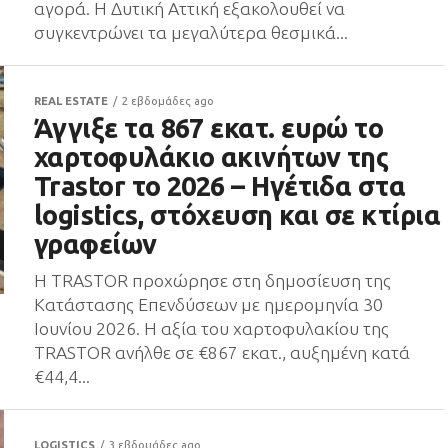
αγορά. Η Δυτική Αττική εξακολουθεί να
συγκεντρώνει τα μεγαλύτερα θεσμικά...
REAL ESTATE
2 εβδομάδες ago
Άγγιξε τα 867 εκατ. ευρώ το
χαρτοφυλάκιο ακινήτων της
Trastor το 2026 – Ηγέτιδα στα
logistics, στόχευση και σε κτίρια
γραφείων
Η TRASTOR προχώρησε στη δημοσίευση της
Κατάστασης Επενδύσεων με ημερομηνία 30
Ιουνίου 2026. Η αξία του χαρτοφυλακίου της
TRASTOR ανήλθε σε €867 εκατ., αυξημένη κατά
€44,4...
LOGISTICS
3 εβδομάδες ago