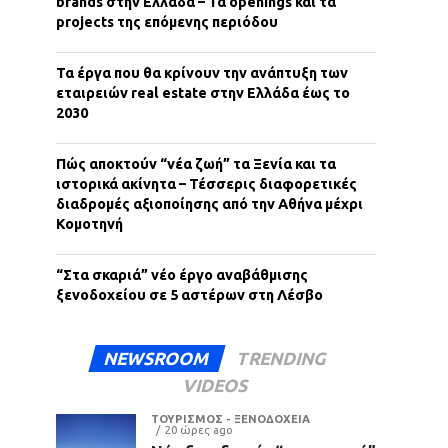
brands στην Ελλάδα – Τα openings και τα
projects της επόμενης περιόδου
Τα έργα που θα κρίνουν την ανάπτυξη των
εταιρειών real estate στην Ελλάδα έως το
2030
Πώς αποκτούν “νέα ζωή” τα Ξενία και τα
ιστορικά ακίνητα – Τέσσερις διαφορετικές
διαδρομές αξιοποίησης από την Αθήνα μέχρι
Κομοτηνή
“Στα σκαριά” νέο έργο αναβάθμισης
ξενοδοχείου σε 5 αστέρων στη Λέσβο
NEWSROOM
TRENDING
VIDEOS
ΤΟΥΡΙΣΜΟΣ - ΞΕΝΟΔΟΧΕΙΑ
20 ώρες ago