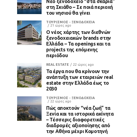
Νέο ξενοδοχείο “στα σκαριά”
στη Σκιάθο – Σε ποιά περιοχή
του νησιού θα γίνει
ΤΟΥΡΙΣΜΟΣ - ΞΕΝΟΔΟΧΕΙΑ
21 ώρες ago
Ο νέος χάρτης των διεθνών
ξενοδοχειακών brands στην
Ελλάδα – Τα openings και τα
projects της επόμενης
περιόδου
REAL ESTATE
22 ώρες ago
Τα έργα που θα κρίνουν την
ανάπτυξη των εταιρειών real
estate στην Ελλάδα έως το
2030
ΤΟΥΡΙΣΜΟΣ - ΞΕΝΟΔΟΧΕΙΑ
22 ώρες ago
Πώς αποκτούν “νέα ζωή” τα
Ξενία και τα ιστορικά ακίνητα
– Τέσσερις διαφορετικές
διαδρομές αξιοποίησης από
την Αθήνα μέχρι Κομοτηνή