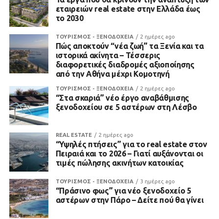
εταιρειών real estate στην Ελλάδα έως
το 2030
ΤΟΥΡΙΣΜΟΣ - ΞΕΝΟΔΟΧΕΙΑ
2 ημέρες ago
Πώς αποκτούν “νέα ζωή” τα Ξενία και τα
ιστορικά ακίνητα – Τέσσερις
διαφορετικές διαδρομές αξιοποίησης
από την Αθήνα μέχρι Κομοτηνή
ΤΟΥΡΙΣΜΟΣ - ΞΕΝΟΔΟΧΕΙΑ
2 ημέρες ago
“Στα σκαριά” νέο έργο αναβάθμισης
ξενοδοχείου σε 5 αστέρων στη Λέσβο
REAL ESTATE
2 ημέρες ago
“Υψηλές πτήσεις” για το real estate στον
Πειραιά και το 2026 – Γιατί αυξάνονται οι
τιμές πώλησης ακινήτων κατοικίας
ΤΟΥΡΙΣΜΟΣ - ΞΕΝΟΔΟΧΕΙΑ
3 ημέρες ago
“Πράσινο φως” για νέο ξενοδοχείο 5
αστέρων στην Πάρο – Δείτε πού θα γίνει