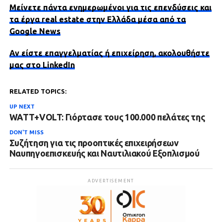
Μείνετε πάντα ενημερωμένοι για τις επενδύσεις και
τα έργα real estate στην Ελλάδα μέσα από τα
Google News
Αν είστε επαγγελματίας ή επιχείρηση, ακολουθήστε
μας στο LinkedIn
RELATED TOPICS:
UP NEXT
WATT+VOLT: Γιόρτασε τους 100.000 πελάτες της
DON'T MISS
Συζήτηση για τις προοπτικές επιχειρήσεων
Ναυπηγοεπισκευής και Ναυτιλιακού Εξοπλισμού
ADVERTISEMENT