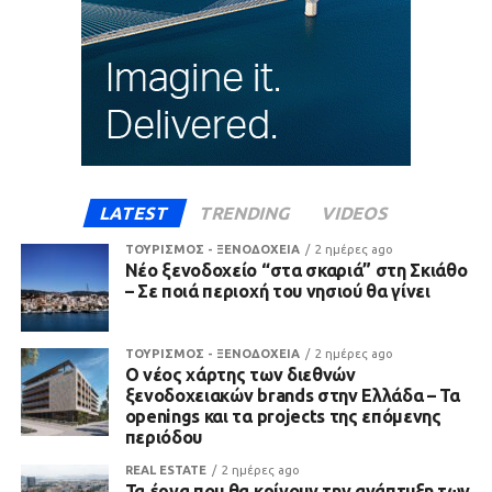
LATEST
TRENDING
VIDEOS
ΤΟΥΡΙΣΜΟΣ - ΞΕΝΟΔΟΧΕΙΑ
2 ημέρες ago
Νέο ξενοδοχείο “στα σκαριά” στη Σκιάθο
– Σε ποιά περιοχή του νησιού θα γίνει
ΤΟΥΡΙΣΜΟΣ - ΞΕΝΟΔΟΧΕΙΑ
2 ημέρες ago
Ο νέος χάρτης των διεθνών
ξενοδοχειακών brands στην Ελλάδα – Τα
openings και τα projects της επόμενης
περιόδου
REAL ESTATE
2 ημέρες ago
Τα έργα που θα κρίνουν την ανάπτυξη των