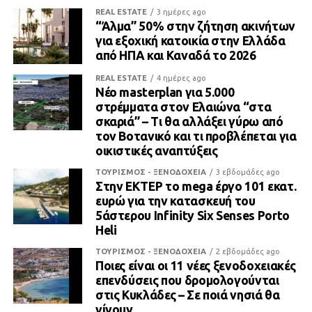
REAL ESTATE
3 ημέρες ago
“Άλμα” 50% στην ζήτηση ακινήτων
για εξοχική κατοικία στην Ελλάδα
από ΗΠΑ και Καναδά το 2026
REAL ESTATE
4 ημέρες ago
Νέο masterplan για 5.000
στρέμματα στον Ελαιώνα “στα
σκαριά” – Τι θα αλλάξει γύρω από
τον Βοτανικό και τι προβλέπεται για
οικιστικές αναπτύξεις
ΤΟΥΡΙΣΜΟΣ - ΞΕΝΟΔΟΧΕΙΑ
3 εβδομάδες ago
Στην ΕΚΤΕΡ το mega έργο 101 εκατ.
ευρώ για την κατασκευή του
5άστερου Infinity Six Senses Porto
Heli
ΤΟΥΡΙΣΜΟΣ - ΞΕΝΟΔΟΧΕΙΑ
2 εβδομάδες ago
Ποιες είναι οι 11 νέες ξενοδοχειακές
επενδύσεις που δρομολογούνται
στις Κυκλάδες – Σε ποιά νησιά θα
γίνουν