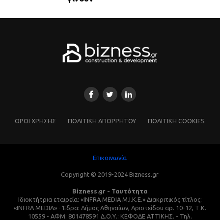
ΌΡΟΙ ΧΡΗΣΗΣ
ΠΟΛΙΤΙΚΗ ΑΠΟΡΡΗΤΟΥ
ΠΟΛΙΤΙΚΗ COOKIES
Επικοινωνία
Copyright © 2019-2024 Bizness.gr
Bizness.gr - Ταυτότητα
Ιδιοκτήτρια εταιρεία: «INFRA MEDIA M.I.K.E.» Διακριτικός τίτλος:
«INFRA MEDIA» - Έδρα: Δήμος Αθηναίων, Αριστείδου αρ. 10-12, Τ.Κ.
10559 - ΑΦΜ: 801478591 Δ.Ο.Υ.: ΚΕΦΟΔΕ ΑΤΤΙΚΗΣ. - Τηλ.