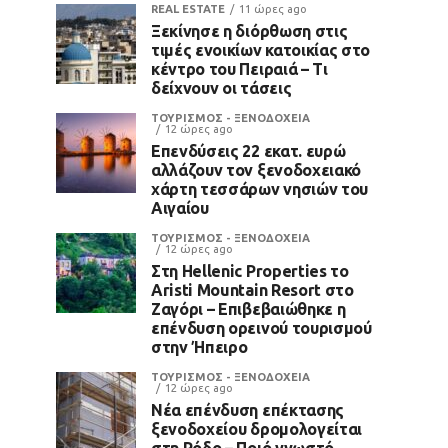
REAL ESTATE
11 ώρες ago
Ξεκίνησε η διόρθωση στις
τιμές ενοικίων κατοικίας στο
κέντρο του Πειραιά – Τι
δείχνουν οι τάσεις
ΤΟΥΡΙΣΜΟΣ - ΞΕΝΟΔΟΧΕΙΑ
12 ώρες ago
Επενδύσεις 22 εκατ. ευρώ
αλλάζουν τον ξενοδοχειακό
χάρτη τεσσάρων νησιών του
Αιγαίου
ΤΟΥΡΙΣΜΟΣ - ΞΕΝΟΔΟΧΕΙΑ
12 ώρες ago
Στη Hellenic Properties το
Aristi Mountain Resort στο
Ζαγόρι – Επιβεβαιώθηκε η
επένδυση ορεινού τουρισμού
στην Ήπειρο
ΤΟΥΡΙΣΜΟΣ - ΞΕΝΟΔΟΧΕΙΑ
12 ώρες ago
Νέα επένδυση επέκτασης
ξενοδοχείου δρομολογείται
στη Ρόδο – Ποιό γνωστό