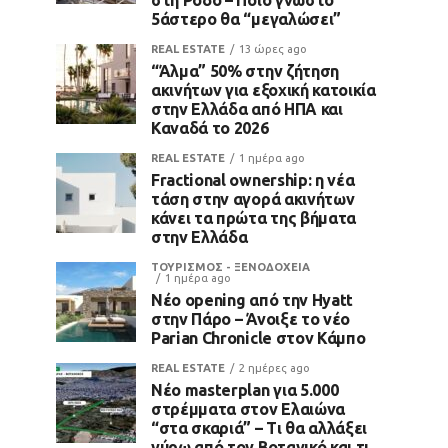
5άστερο θα “μεγαλώσει”
REAL ESTATE
13 ώρες ago
“Άλμα” 50% στην ζήτηση
ακινήτων για εξοχική κατοικία
στην Ελλάδα από ΗΠΑ και
Καναδά το 2026
REAL ESTATE
1 ημέρα ago
Fractional ownership: η νέα
τάση στην αγορά ακινήτων
κάνει τα πρώτα της βήματα
στην Ελλάδα
ΤΟΥΡΙΣΜΟΣ - ΞΕΝΟΔΟΧΕΙΑ
1 ημέρα ago
Νέο opening από την Hyatt
στην Πάρο – Άνοιξε το νέο
Parian Chronicle στον Κάμπο
REAL ESTATE
2 ημέρες ago
Νέο masterplan για 5.000
στρέμματα στον Ελαιώνα
“στα σκαριά” – Τι θα αλλάξει
γύρω από τον Βοτανικό και τι