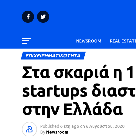
NEWSROOM
REAL ESTAT
ΕΠΙΧΕΙΡΗΜΑΤΙΚΟΤΗΤΑ
Στα σκαριά η 
startups διασ
στην Ελλάδα
Published
6 έτη ago
on
6 Αυγούστου, 2020
By
Newsroom