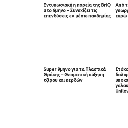
Εντυπωσιακή η πορεία της BriQ
Από τ
στο 9μηνο – Συνεχίζει τις
γεωργ
επενδύσεις εν μέσω πανδημίας
ευρώ 
Super 9μηνο για τα Πλαστικά
Στόχο
Θράκης – Θεαματική αύξηση
δολαρ
τζίρου και κερδών
υποκα
γαλακ
Unile