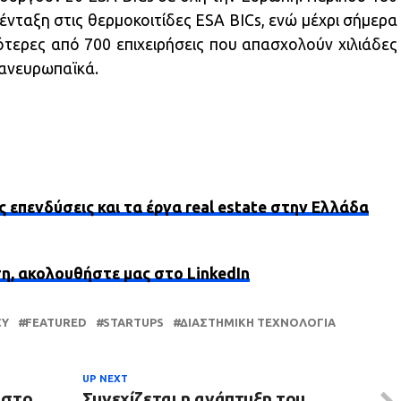
 ένταξη στις θερμοκοιτίδες ESA BICs, ενώ μέχρι σήμερα
ότερες από 700 επιχειρήσεις που απασχολούν χιλιάδες
ανευρωπαϊκά.
ς επενδύσεις και τα έργα real estate στην Ελλάδα
ση, ακολουθήστε μας στο LinkedIn
CY
FEATURED
STARTUPS
ΔΙΑΣΤΗΜΙΚΗ ΤΕΧΝΟΛΟΓΙΑ
UP NEXT
 στο
Συνεχίζεται η ανάπτυξη του