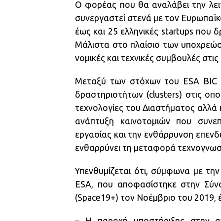
Ο φορέας που θα αναλάβει την λει
συνεργαστεί στενά με τον Ευρωπαϊκ
έως και 25 ελληνικές startups που 
Μάλιστα στο πλαίσιο των υποχρεώσ
νομικές και τεχνικές συμβουλές στις
Μεταξύ των στόχων του ESA BIC ε
δραστηριοτήτων (clusters) στις οπο
τεχνολογίες του Διαστήματος αλλά 
ανάπτυξη καινοτομιών που συνε
εργασίας και την ενθάρρυνση επενδύ
ενθαρρύνει τη μεταφορά τεχνογνωσί
Υπενθυμίζεται ότι, σύμφωνα με τη
ESA, που αποφασίστηκε στην Σύν
(Space19+) τον Νοέμβριο του 2019, έ
– Η παροχή υποστήριξης στην α