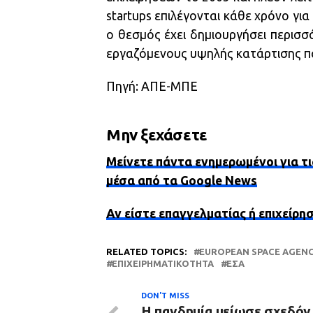
startups επιλέγονται κάθε χρόνο για
ο θεσμός έχει δημιουργήσει περισσ
εργαζόμενους υψηλής κατάρτισης π
Πηγή: ΑΠΕ-ΜΠΕ
Μην ξεχάσετε
Μείνετε πάντα ενημερωμένοι για τι
μέσα από τα Google News
Αν είστε επαγγελματίας ή επιχείρη
RELATED TOPICS:
EUROPEAN SPACE AGEN
ΕΠΙΧΕΙΡΗΜΑΤΙΚΌΤΗΤΑ
ΕΣΑ
DON'T MISS
Η πανδημία μείωσε σχεδόν