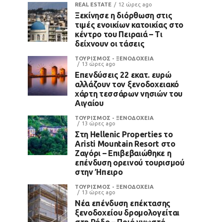
REAL ESTATE
12 ώρες ago
Ξεκίνησε η διόρθωση στις
τιμές ενοικίων κατοικίας στο
κέντρο του Πειραιά – Τι
δείχνουν οι τάσεις
ΤΟΥΡΙΣΜΟΣ - ΞΕΝΟΔΟΧΕΙΑ
13 ώρες ago
Επενδύσεις 22 εκατ. ευρώ
αλλάζουν τον ξενοδοχειακό
χάρτη τεσσάρων νησιών του
Αιγαίου
ΤΟΥΡΙΣΜΟΣ - ΞΕΝΟΔΟΧΕΙΑ
13 ώρες ago
Στη Hellenic Properties το
Aristi Mountain Resort στο
Ζαγόρι – Επιβεβαιώθηκε η
επένδυση ορεινού τουρισμού
στην Ήπειρο
ΤΟΥΡΙΣΜΟΣ - ΞΕΝΟΔΟΧΕΙΑ
13 ώρες ago
Νέα επένδυση επέκτασης
ξενοδοχείου δρομολογείται
στη Ρόδο – Ποιό γνωστό