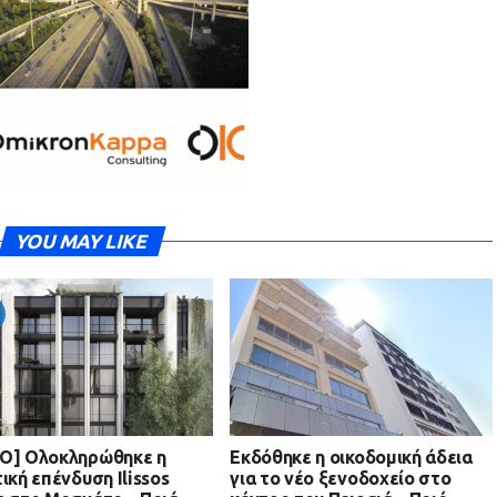
YOU MAY LIKE
O] Ολοκληρώθηκε η
Εκδόθηκε η οικοδομική άδεια
τική επένδυση Ilissos
για το νέο ξενοδοχείο στο