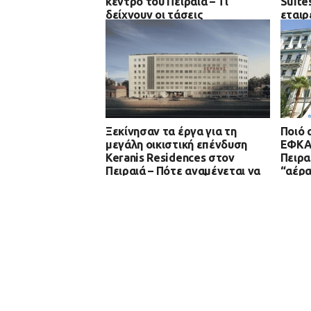
κέντρο του Πειραιά – Τι
Suite
δείχνουν οι τάσεις
εταιρ
Ξεκίνησαν τα έργα για τη
Ποιό 
μεγάλη οικιστική επένδυση
ΕΦΚΑ 
Keranis Residences στον
Πειρα
Πειραιά – Πότε αναμένεται να
“αέρα
ολοκληρωθεί
μακρο