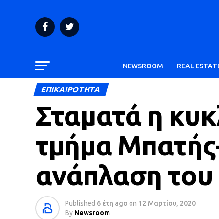
NEWSROOM
REAL ESTAT
ΕΠΙΚΑΙΡΟΤΗΤΑ
Σταματά η κυκ
τμήμα Μπατής-
ανάπλαση του
Published
6 έτη ago
on
12 Μαρτίου, 2020
By
Newsroom