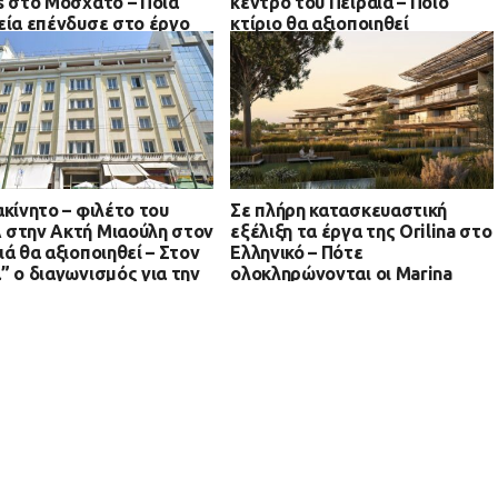
s στο Μοσχάτο – Ποιά
κέντρο του Πειραιά – Ποιό
εία επένδυσε στο έργο
κτίριο θα αξιοποιηθεί
ακίνητο – φιλέτο του
Σε πλήρη κατασκευαστική
στην Ακτή Μιαούλη στον
εξέλιξη τα έργα της Orilina στο
ιά θα αξιοποιηθεί – Στον
Ελληνικό – Πότε
” ο διαγωνισμός για την
ολοκληρώνονται οι Marina
χρόνια εκμίσθωσή του
Residences και ποιά άλλα έργα
βρίσκονται στα “σκαριά”