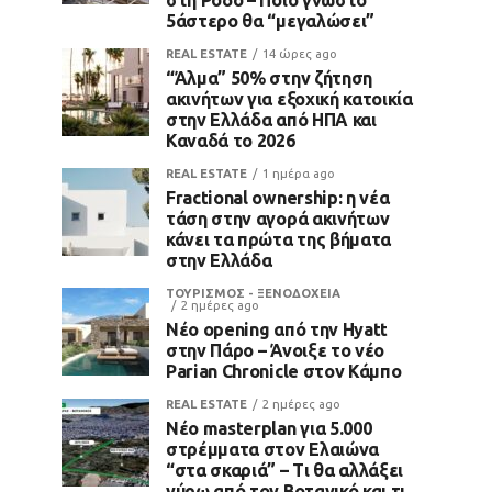
5άστερο θα “μεγαλώσει”
REAL ESTATE
14 ώρες ago
“Άλμα” 50% στην ζήτηση
ακινήτων για εξοχική κατοικία
στην Ελλάδα από ΗΠΑ και
Καναδά το 2026
REAL ESTATE
1 ημέρα ago
Fractional ownership: η νέα
τάση στην αγορά ακινήτων
κάνει τα πρώτα της βήματα
στην Ελλάδα
ΤΟΥΡΙΣΜΟΣ - ΞΕΝΟΔΟΧΕΙΑ
2 ημέρες ago
Νέο opening από την Hyatt
στην Πάρο – Άνοιξε το νέο
Parian Chronicle στον Κάμπο
REAL ESTATE
2 ημέρες ago
Νέο masterplan για 5.000
στρέμματα στον Ελαιώνα
“στα σκαριά” – Τι θα αλλάξει
γύρω από τον Βοτανικό και τι