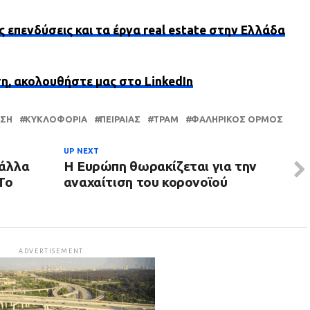
ς επενδύσεις και τα έργα real estate στην Ελλάδα
ση, ακολουθήστε μας στο LinkedIn
ΣΗ
ΚΥΚΛΟΦΟΡΊΑ
ΠΕΙΡΑΙΆΣ
ΤΡΑΜ
ΦΑΛΗΡΙΚΌΣ ΌΡΜΟΣ
UP NEXT
 άλλα
H Ευρώπη θωρακίζεται για την
Το
αναχαίτιση του κορονοϊού
ADVERTISEMENT