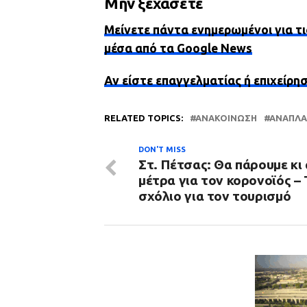
Μην ξεχάσετε
Μείνετε πάντα ενημερωμένοι για τι
μέσα από τα Google News
Αν είστε επαγγελματίας ή επιχείρη
RELATED TOPICS:
ΑΝΑΚΟΊΝΩΣΗ
ΑΝΆΠΛΑ
DON'T MISS
Στ. Πέτσας: Θα πάρουμε κι
μέτρα για τον κορονοϊός – 
σχόλιο για τον τουρισμό