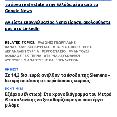
τα έργα real estate στην Ελλάδα μέσα από τα
Google News
Αν είστε επαγγελματίας ή επιχείρηση, ακολουθήστε
μας στο LinkedIn
RELATED TOPICS:
ΆΔΩΝΙΣ ΓΕΩΡΓΙΆΔΗΣ
ΑΝΑΣΤΟΛΉ ΛΕΙΤΟΥΡΓΊΑΣ
ΓΙΏΡΓΟΣ ΠΕΡΙΣΤΈΡΗΣ
ΕΠΑΝΑΛΕΙΤΟΥΡΓΊΑ
ΕΡΓΟΣΤΆΣΙΟ
ΜΑΝΤΟΎΔΙ
ΌΜΙΛΟΣ ΓΕΚ ΤΕΡΝΑ
ΤΕΡΝΑ ΛΕΥΚΟΛΙΘΟΙ
ΥΠΟΥΡΓΕΊΟ ΑΝΆΠΤΥΞΗΣ ΚΑΙ ΕΠΕΝΔΎΣΕΩΝ
UP NEXT
Σε 14,2 δισ. ευρώ ανήλθαν τα έσοδα της Siemens –
Ισχυρή απόδοση σε περίπλοκους καιρούς
DON'T MISS
Εξάρχου (Άκτωρ): Στο χρονοδιάγραμμα του Μετρό
Θεσσαλονίκης να ξεκαθαρίζουμε για ποιο έργο
μιλάμε