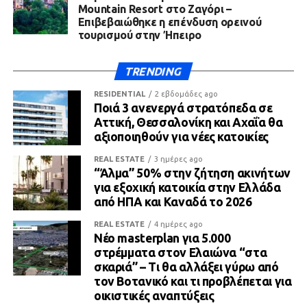
Mountain Resort στο Ζαγόρι –
Επιβεβαιώθηκε η επένδυση ορεινού
τουρισμού στην Ήπειρο
TRENDING
RESIDENTIAL
2 εβδομάδες ago
Ποιά 3 ανενεργά στρατόπεδα σε
Αττική, Θεσσαλονίκη και Αχαΐα θα
αξιοποιηθούν για νέες κατοικίες
REAL ESTATE
3 ημέρες ago
“Άλμα” 50% στην ζήτηση ακινήτων
για εξοχική κατοικία στην Ελλάδα
από ΗΠΑ και Καναδά το 2026
REAL ESTATE
4 ημέρες ago
Νέο masterplan για 5.000
στρέμματα στον Ελαιώνα “στα
σκαριά” – Τι θα αλλάξει γύρω από
τον Βοτανικό και τι προβλέπεται για
οικιστικές αναπτύξεις