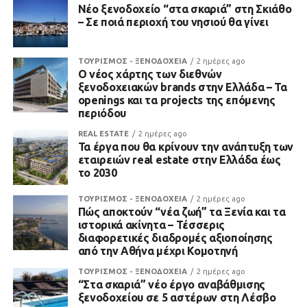
Νέο ξενοδοχείο “στα σκαριά” στη Σκιάθο
– Σε ποιά περιοχή του νησιού θα γίνει
ΤΟΥΡΙΣΜΟΣ - ΞΕΝΟΔΟΧΕΙΑ
2 ημέρες ago
Ο νέος χάρτης των διεθνών
ξενοδοχειακών brands στην Ελλάδα – Τα
openings και τα projects της επόμενης
περιόδου
REAL ESTATE
2 ημέρες ago
Τα έργα που θα κρίνουν την ανάπτυξη των
εταιρειών real estate στην Ελλάδα έως
το 2030
ΤΟΥΡΙΣΜΟΣ - ΞΕΝΟΔΟΧΕΙΑ
2 ημέρες ago
Πώς αποκτούν “νέα ζωή” τα Ξενία και τα
ιστορικά ακίνητα – Τέσσερις
διαφορετικές διαδρομές αξιοποίησης
από την Αθήνα μέχρι Κομοτηνή
ΤΟΥΡΙΣΜΟΣ - ΞΕΝΟΔΟΧΕΙΑ
2 ημέρες ago
“Στα σκαριά” νέο έργο αναβάθμισης
ξενοδοχείου σε 5 αστέρων στη Λέσβο