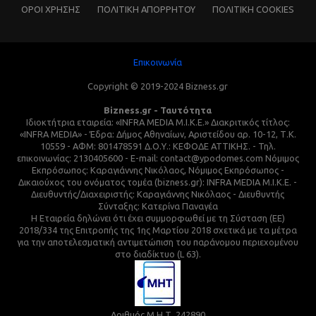
ΌΡΟΙ ΧΡΗΣΗΣ
ΠΟΛΙΤΙΚΗ ΑΠΟΡΡΗΤΟΥ
ΠΟΛΙΤΙΚΗ COOKIES
Επικοινωνία
Copyright © 2019-2024 Bizness.gr
Bizness.gr - Ταυτότητα
Ιδιοκτήτρια εταιρεία: «INFRA MEDIA M.I.K.E.» Διακριτικός τίτλος:
«INFRA MEDIA» - Έδρα: Δήμος Αθηναίων, Αριστείδου αρ. 10-12, Τ.Κ.
10559 - ΑΦΜ: 801478591 Δ.Ο.Υ.: ΚΕΦΟΔΕ ΑΤΤΙΚΗΣ. - Τηλ.
επικοινωνίας: 2130405600 - E-mail: contact@ypodomes.com Νόμιμος
Εκπρόσωπος: Καραγιάννης Νικόλαος, Νόμιμος Εκπρόσωπος -
Δικαιούχος του ονόματος τομέα (bizness.gr): INFRA MEDIA M.I.K.E. -
Διευθυντής/Διαχειριστής: Καραγιάννης Νικόλαος - Διευθυντής
Σύνταξης: Κατερίνα Παναγέα
Η Εταιρεία δηλώνει ότι έχει συμμορφωθεί με τη Σύσταση (ΕΕ)
2018/334 της Επιτροπής της 1ης Μαρτίου 2018 σχετικά με τα μέτρα
για την αποτελεσματική αντιμετώπιση του παράνομου περιεχομένου
στο διαδίκτυο (L 63).
Αριθμός Μ.Η.Τ. 242890