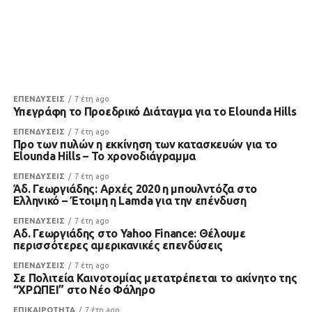
ΕΠΕΝΔΥΣΕΙΣ
7 έτη ago
Υπεγράφη το Προεδρικό Διάταγμα για το Elounda Hills
ΕΠΕΝΔΥΣΕΙΣ
7 έτη ago
Προ των πυλών η εκκίνηση των κατασκευών για το
Elounda Hills – Το χρονοδιάγραμμα
ΕΠΕΝΔΥΣΕΙΣ
7 έτη ago
Άδ. Γεωργιάδης: Αρχές 2020 η μπουλντόζα στο
Ελληνικό – Έτοιμη η Lamda για την επένδυση
ΕΠΕΝΔΥΣΕΙΣ
7 έτη ago
Αδ. Γεωργιάδης στο Yahoo Finance: Θέλουμε
περισσότερες αμερικανικές επενδύσεις
ΕΠΕΝΔΥΣΕΙΣ
7 έτη ago
Σε Πολιτεία Καινοτομίας μετατρέπεται το ακίνητο της
“ΧΡΩΠΕΙ” στο Νέο Φάληρο
ΕΠΙΚΑΙΡΟΤΗΤΑ
7 έτη ago