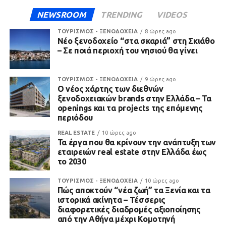
NEWSROOM
TRENDING
VIDEOS
ΤΟΥΡΙΣΜΟΣ - ΞΕΝΟΔΟΧΕΙΑ
8 ώρες ago
Νέο ξενοδοχείο “στα σκαριά” στη Σκιάθο
– Σε ποιά περιοχή του νησιού θα γίνει
ΤΟΥΡΙΣΜΟΣ - ΞΕΝΟΔΟΧΕΙΑ
9 ώρες ago
Ο νέος χάρτης των διεθνών
ξενοδοχειακών brands στην Ελλάδα – Τα
openings και τα projects της επόμενης
περιόδου
REAL ESTATE
10 ώρες ago
Τα έργα που θα κρίνουν την ανάπτυξη των
εταιρειών real estate στην Ελλάδα έως
το 2030
ΤΟΥΡΙΣΜΟΣ - ΞΕΝΟΔΟΧΕΙΑ
10 ώρες ago
Πώς αποκτούν “νέα ζωή” τα Ξενία και τα
ιστορικά ακίνητα – Τέσσερις
διαφορετικές διαδρομές αξιοποίησης
από την Αθήνα μέχρι Κομοτηνή