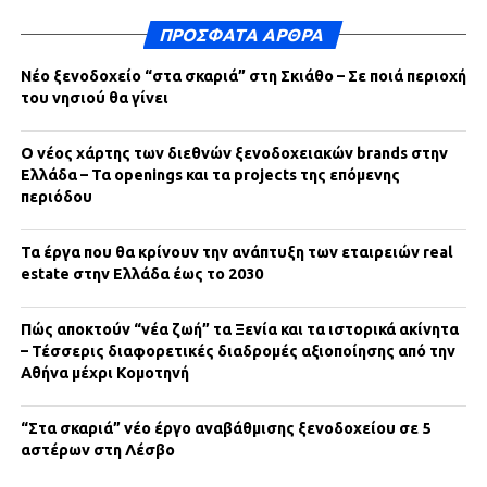
ΠΡΌΣΦΑΤΑ ΆΡΘΡΑ
Νέο ξενοδοχείο “στα σκαριά” στη Σκιάθο – Σε ποιά περιοχή
του νησιού θα γίνει
Ο νέος χάρτης των διεθνών ξενοδοχειακών brands στην
Ελλάδα – Τα openings και τα projects της επόμενης
περιόδου
Τα έργα που θα κρίνουν την ανάπτυξη των εταιρειών real
estate στην Ελλάδα έως το 2030
Πώς αποκτούν “νέα ζωή” τα Ξενία και τα ιστορικά ακίνητα
– Τέσσερις διαφορετικές διαδρομές αξιοποίησης από την
Αθήνα μέχρι Κομοτηνή
“Στα σκαριά” νέο έργο αναβάθμισης ξενοδοχείου σε 5
αστέρων στη Λέσβο