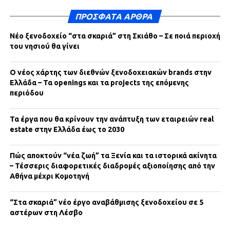
ΠΡΌΣΦΑΤΑ ΆΡΘΡΑ
Νέο ξενοδοχείο “στα σκαριά” στη Σκιάθο – Σε ποιά περιοχή
του νησιού θα γίνει
Ο νέος χάρτης των διεθνών ξενοδοχειακών brands στην
Ελλάδα – Τα openings και τα projects της επόμενης
περιόδου
Τα έργα που θα κρίνουν την ανάπτυξη των εταιρειών real
estate στην Ελλάδα έως το 2030
Πώς αποκτούν “νέα ζωή” τα Ξενία και τα ιστορικά ακίνητα
– Τέσσερις διαφορετικές διαδρομές αξιοποίησης από την
Αθήνα μέχρι Κομοτηνή
“Στα σκαριά” νέο έργο αναβάθμισης ξενοδοχείου σε 5
αστέρων στη Λέσβο