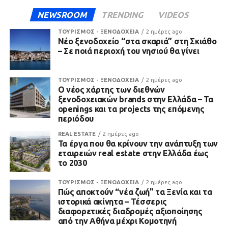
NEWSROOM
TRENDING
VIDEOS
ΤΟΥΡΙΣΜΟΣ - ΞΕΝΟΔΟΧΕΙΑ
2 ημέρες ago
Νέο ξενοδοχείο “στα σκαριά” στη Σκιάθο
– Σε ποιά περιοχή του νησιού θα γίνει
ΤΟΥΡΙΣΜΟΣ - ΞΕΝΟΔΟΧΕΙΑ
2 ημέρες ago
Ο νέος χάρτης των διεθνών
ξενοδοχειακών brands στην Ελλάδα – Τα
openings και τα projects της επόμενης
περιόδου
REAL ESTATE
2 ημέρες ago
Τα έργα που θα κρίνουν την ανάπτυξη των
εταιρειών real estate στην Ελλάδα έως
το 2030
ΤΟΥΡΙΣΜΟΣ - ΞΕΝΟΔΟΧΕΙΑ
2 ημέρες ago
Πώς αποκτούν “νέα ζωή” τα Ξενία και τα
ιστορικά ακίνητα – Τέσσερις
διαφορετικές διαδρομές αξιοποίησης
από την Αθήνα μέχρι Κομοτηνή