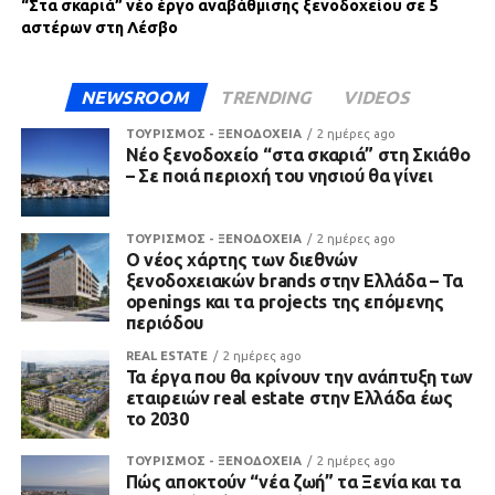
“Στα σκαριά” νέο έργο αναβάθμισης ξενοδοχείου σε 5
αστέρων στη Λέσβο
NEWSROOM
TRENDING
VIDEOS
ΤΟΥΡΙΣΜΟΣ - ΞΕΝΟΔΟΧΕΙΑ
2 ημέρες ago
Νέο ξενοδοχείο “στα σκαριά” στη Σκιάθο
– Σε ποιά περιοχή του νησιού θα γίνει
ΤΟΥΡΙΣΜΟΣ - ΞΕΝΟΔΟΧΕΙΑ
2 ημέρες ago
Ο νέος χάρτης των διεθνών
ξενοδοχειακών brands στην Ελλάδα – Τα
openings και τα projects της επόμενης
περιόδου
REAL ESTATE
2 ημέρες ago
Τα έργα που θα κρίνουν την ανάπτυξη των
εταιρειών real estate στην Ελλάδα έως
το 2030
ΤΟΥΡΙΣΜΟΣ - ΞΕΝΟΔΟΧΕΙΑ
2 ημέρες ago
Πώς αποκτούν “νέα ζωή” τα Ξενία και τα