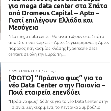
για mega data center στα Σπάτα
από Dromeus Capital – Apto –
Γιατί επιλέγουν Ελλάδα και
Μεσόγεια
Νέο mega data center θα αναπτύξουν στα Σπάτα
από Dromeus Capital – Apto. Συγκεκριμένα, η Αpto,
πάροχος παγκοσμίας κλάσης hyperscale data
centers σε όλη την Ευρώπη,...
ΒΙΟΜΗΧΑΝΙΚΑ ΚΤΙΡΙΑ
2 έτη ago
[ΦΩΤΟ] “Πράσινο φως” για το
νέο Data Center στην Παιανία –
Ποιά εταιρεία επενδύει
“Πράσινο φως” δόθηκε για το νέο Data Center στην
Παιανία. Συγκεκριμένα, το Κεντρικό Συμβούλιο