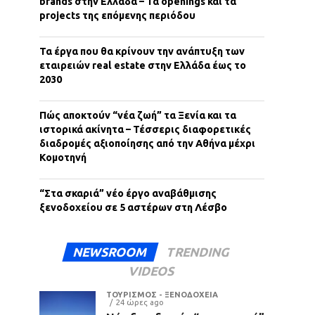
brands στην Ελλάδα – Τα openings και τα
projects της επόμενης περιόδου
Τα έργα που θα κρίνουν την ανάπτυξη των
εταιρειών real estate στην Ελλάδα έως το
2030
Πώς αποκτούν “νέα ζωή” τα Ξενία και τα
ιστορικά ακίνητα – Τέσσερις διαφορετικές
διαδρομές αξιοποίησης από την Αθήνα μέχρι
Κομοτηνή
“Στα σκαριά” νέο έργο αναβάθμισης
ξενοδοχείου σε 5 αστέρων στη Λέσβο
NEWSROOM
TRENDING
VIDEOS
ΤΟΥΡΙΣΜΟΣ - ΞΕΝΟΔΟΧΕΙΑ
24 ώρες ago