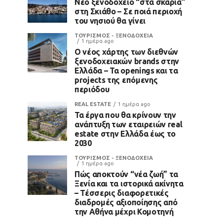
Νέο ξενοδοχείο “στα σκαριά”
στη Σκιάθο – Σε ποιά περιοχή
του νησιού θα γίνει
ΤΟΥΡΙΣΜΟΣ - ΞΕΝΟΔΟΧΕΙΑ
1 ημέρα ago
Ο νέος χάρτης των διεθνών
ξενοδοχειακών brands στην
Ελλάδα – Τα openings και τα
projects της επόμενης
περιόδου
REAL ESTATE
1 ημέρα ago
Τα έργα που θα κρίνουν την
ανάπτυξη των εταιρειών real
estate στην Ελλάδα έως το
2030
ΤΟΥΡΙΣΜΟΣ - ΞΕΝΟΔΟΧΕΙΑ
1 ημέρα ago
Πώς αποκτούν “νέα ζωή” τα
Ξενία και τα ιστορικά ακίνητα
– Τέσσερις διαφορετικές
διαδρομές αξιοποίησης από
την Αθήνα μέχρι Κομοτηνή