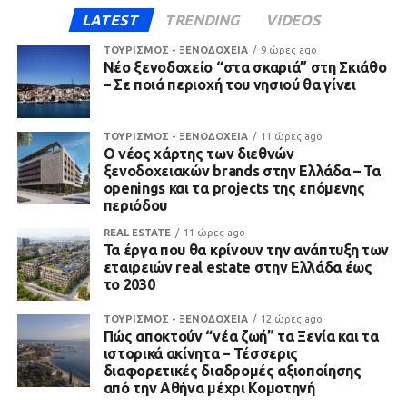
LATEST
TRENDING
VIDEOS
ΤΟΥΡΙΣΜΟΣ - ΞΕΝΟΔΟΧΕΙΑ
9 ώρες ago
Νέο ξενοδοχείο “στα σκαριά” στη Σκιάθο
– Σε ποιά περιοχή του νησιού θα γίνει
ΤΟΥΡΙΣΜΟΣ - ΞΕΝΟΔΟΧΕΙΑ
11 ώρες ago
Ο νέος χάρτης των διεθνών
ξενοδοχειακών brands στην Ελλάδα – Τα
openings και τα projects της επόμενης
περιόδου
REAL ESTATE
11 ώρες ago
Τα έργα που θα κρίνουν την ανάπτυξη των
εταιρειών real estate στην Ελλάδα έως
το 2030
ΤΟΥΡΙΣΜΟΣ - ΞΕΝΟΔΟΧΕΙΑ
12 ώρες ago
Πώς αποκτούν “νέα ζωή” τα Ξενία και τα
ιστορικά ακίνητα – Τέσσερις
διαφορετικές διαδρομές αξιοποίησης
από την Αθήνα μέχρι Κομοτηνή