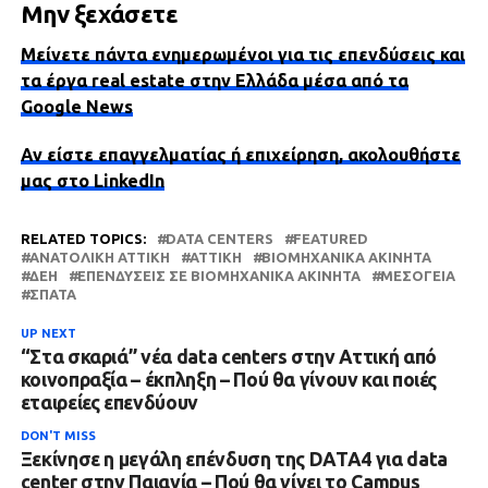
Μην ξεχάσετε
Μείνετε πάντα ενημερωμένοι για τις επενδύσεις και
τα έργα real estate στην Ελλάδα μέσα από τα
Google News
Αν είστε επαγγελματίας ή επιχείρηση, ακολουθήστε
μας στο LinkedIn
RELATED TOPICS:
DATA CENTERS
FEATURED
ΑΝΑΤΟΛΙΚΉ ΑΤΤΙΚΉ
ΑΤΤΙΚΗ
ΒΙΟΜΗΧΑΝΙΚΆ ΑΚΊΝΗΤΑ
ΔΕΗ
ΕΠΕΝΔΎΣΕΙΣ ΣΕ ΒΙΟΜΗΧΑΝΙΚΆ ΑΚΊΝΗΤΑ
ΜΕΣΌΓΕΙΑ
ΣΠΆΤΑ
UP NEXT
“Στα σκαριά” νέα data centers στην Αττική από
κοινοπραξία – έκπληξη – Πού θα γίνουν και ποιές
εταιρείες επενδύουν
DON'T MISS
Ξεκίνησε η μεγάλη επένδυση της DATA4 για data
center στην Παιανία – Πού θα γίνει το Campus