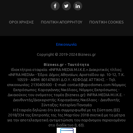
ΌΡΟΙ ΧΡΗΣΗΣ
ΠΟΛΙΤΙΚΗ ΑΠΟΡΡΗΤΟΥ
ΠΟΛΙΤΙΚΗ COOKIES
Επικοινωνία
Copyright © 2019-2024 Bizness.gr
Bizness.gr - Ταυτότητα
Ιδιοκτήτρια εταιρεία: «INFRA MEDIA M.I.K.E.» Διακριτικός τίτλος:
«INFRA MEDIA» - Έδρα: Δήμος Αθηναίων, Αριστείδου αρ. 10-12, Τ.Κ.
10559 - ΑΦΜ: 801478591 Δ.Ο.Υ.: ΚΕΦΟΔΕ ΑΤΤΙΚΗΣ. - Τηλ.
επικοινωνίας: 2130405600 - E-mail: contact@ypodomes.com Νόμιμος
Εκπρόσωπος: Καραγιάννης Νικόλαος, Νόμιμος Εκπρόσωπος -
Δικαιούχος του ονόματος τομέα (bizness.gr): INFRA MEDIA M.I.K.E. -
Διευθυντής/Διαχειριστής: Καραγιάννης Νικόλαος - Διευθυντής
Σύνταξης: Κατερίνα Παναγέα
Η Εταιρεία δηλώνει ότι έχει συμμορφωθεί με τη Σύσταση (ΕΕ)
2018/334 της Επιτροπής της 1ης Μαρτίου 2018 σχετικά με τα μέτρα
για την αποτελεσματική αντιμετώπιση του παράνομου περιεχομένου
στο διαδίκτυο (L 63).