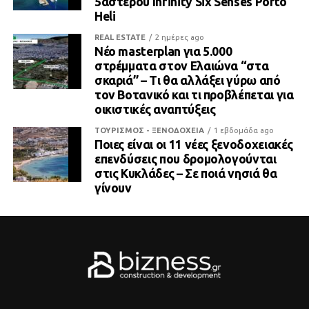
5άστερου Infinity Six Senses Porto
Heli
REAL ESTATE
2 ημέρες ago
Νέο masterplan για 5.000
στρέμματα στον Ελαιώνα “στα
σκαριά” – Τι θα αλλάξει γύρω από
τον Βοτανικό και τι προβλέπεται για
οικιστικές αναπτύξεις
ΤΟΥΡΙΣΜΟΣ - ΞΕΝΟΔΟΧΕΙΑ
1 εβδομάδα ago
Ποιες είναι οι 11 νέες ξενοδοχειακές
επενδύσεις που δρομολογούνται
στις Κυκλάδες – Σε ποιά νησιά θα
γίνουν