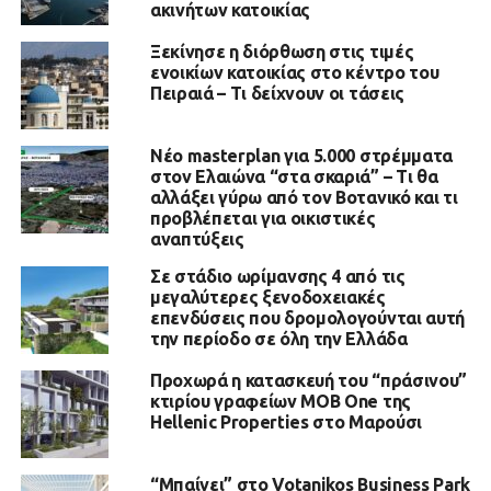
ακινήτων κατοικίας
Ξεκίνησε η διόρθωση στις τιμές
ενοικίων κατοικίας στο κέντρο του
Πειραιά – Τι δείχνουν οι τάσεις
Νέο masterplan για 5.000 στρέμματα
στον Ελαιώνα “στα σκαριά” – Τι θα
αλλάξει γύρω από τον Βοτανικό και τι
προβλέπεται για οικιστικές
αναπτύξεις
Σε στάδιο ωρίμανσης 4 από τις
μεγαλύτερες ξενοδοχειακές
επενδύσεις που δρομολογούνται αυτή
την περίοδο σε όλη την Ελλάδα
Προχωρά η κατασκευή του “πράσινου”
κτιρίου γραφείων MOB One της
Hellenic Properties στο Μαρούσι
“Μπαίνει” στο Votanikos Business Park