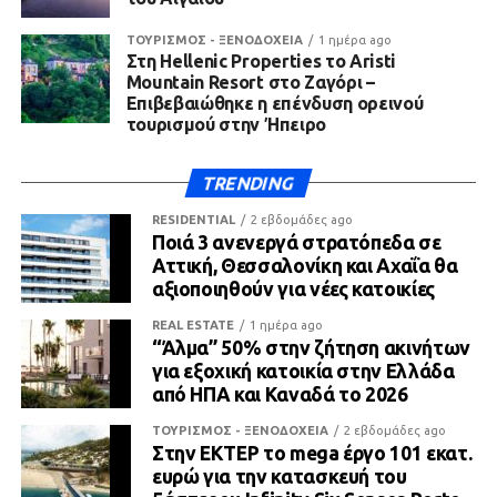
ΤΟΥΡΙΣΜΟΣ - ΞΕΝΟΔΟΧΕΙΑ
1 ημέρα ago
Στη Hellenic Properties το Aristi
Mountain Resort στο Ζαγόρι –
Επιβεβαιώθηκε η επένδυση ορεινού
τουρισμού στην Ήπειρο
TRENDING
RESIDENTIAL
2 εβδομάδες ago
Ποιά 3 ανενεργά στρατόπεδα σε
Αττική, Θεσσαλονίκη και Αχαΐα θα
αξιοποιηθούν για νέες κατοικίες
REAL ESTATE
1 ημέρα ago
“Άλμα” 50% στην ζήτηση ακινήτων
για εξοχική κατοικία στην Ελλάδα
από ΗΠΑ και Καναδά το 2026
ΤΟΥΡΙΣΜΟΣ - ΞΕΝΟΔΟΧΕΙΑ
2 εβδομάδες ago
Στην ΕΚΤΕΡ το mega έργο 101 εκατ.
ευρώ για την κατασκευή του