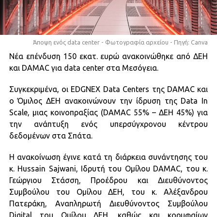
Άποψη ενός data center - Φωτογραφία αρχείου - Πηγή: Canva
Νέα επένδυση 150 εκατ. ευρώ ανακοινώθηκε από ΔΕΗ
και DAMAC για data center στα Μεσόγεια.
Συγκεκριμένα, οι EDGNEX Data Centers της DAMAC και
ο Όμιλος ΔΕΗ ανακοινώνουν την ίδρυση της Data In
Scale, μιας κοινοπραξίας (DAMAC 55% – ΔΕΗ 45%) για
την ανάπτυξη ενός υπερσύγχρονου κέντρου
δεδομένων στα Σπάτα.
Η ανακοίνωση έγινε κατά τη διάρκεια συνάντησης του
κ. Hussain Sajwani, Ιδρυτή του Ομίλου DAMAC, του κ.
Γεώργιου Στάσση, Προέδρου και Διευθύνοντος
Συμβούλου του Ομίλου ΔΕΗ, του κ. Αλέξανδρου
Πατεράκη, Αναπληρωτή Διευθύνοντος Συμβούλου
Digital του Ομίλου ΔΕΗ, καθώς και κορυφαίων