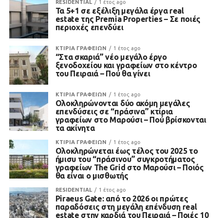
RESIDENTIAL
1 έτος ago
Τα 5+1 σε εξέλιξη μεγάλα έργα real
estate της Premia Properties – Σε ποιές
περιοχές επενδύει
ΚΤΙΡΙΑ ΓΡΑΦΕΙΩΝ
1 έτος ago
“Στα σκαριά” νέο μεγάλο έργο
ξενοδοχείου και γραφείων στο κέντρο
του Πειραιά – Πού θα γίνει
ΚΤΙΡΙΑ ΓΡΑΦΕΙΩΝ
1 έτος ago
Ολοκληρώνονται δύο ακόμη μεγάλες
επενδύσεις σε “πράσινα” κτίρια
γραφείων στο Μαρούσι – Πού βρίσκονται
τα ακίνητα
ΚΤΙΡΙΑ ΓΡΑΦΕΙΩΝ
1 έτος ago
Ολοκληρώνεται έως τέλος του 2025 το
ήμισυ του “πράσινου” συγκροτήματος
γραφείων The Grid στο Μαρούσι – Ποιός
θα είναι ο μισθωτής
RESIDENTIAL
1 έτος ago
Piraeus Gate: από το 2026 οι πρώτες
παραδόσεις στη μεγάλη επένδυση real
estate στην καρδιά του Πειραιά – Ποιές 10