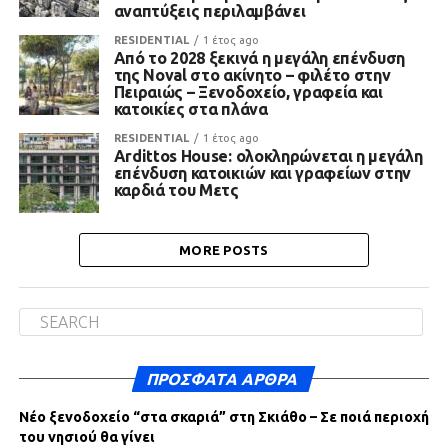
αναπτύξεις περιλαμβάνει
RESIDENTIAL
1 έτος ago
Από το 2028 ξεκινά η μεγάλη επένδυση
της Noval στο ακίνητο – φιλέτο στην
Πειραιώς – Ξενοδοχείο, γραφεία και
κατοικίες στα πλάνα
RESIDENTIAL
1 έτος ago
Ardittos House: ολοκληρώνεται η μεγάλη
επένδυση κατοικιών και γραφείων στην
καρδιά του Μετς
MORE POSTS
ΠΡΌΣΦΑΤΑ ΆΡΘΡΑ
Νέο ξενοδοχείο “στα σκαριά” στη Σκιάθο – Σε ποιά περιοχή
του νησιού θα γίνει