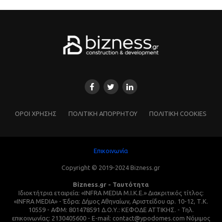
ΌΡΟΙ ΧΡΗΣΗΣ
ΠΟΛΙΤΙΚΗ ΑΠΟΡΡΗΤΟΥ
ΠΟΛΙΤΙΚΗ COOKIES
Επικοινωνία
Copyright © 2019-2024 Bizness.gr
Bizness.gr - Ταυτότητα
Ιδιοκτήτρια εταιρεία: «INFRA MEDIA M.I.K.E.» Διακριτικός τίτλος:
«INFRA MEDIA» - Έδρα: Δήμος Αθηναίων, Αριστείδου αρ. 10-12, Τ.Κ.
10559 - ΑΦΜ: 801478591 Δ.Ο.Υ.: ΚΕΦΟΔΕ ΑΤΤΙΚΗΣ. - Τηλ.
επικοινωνίας: 2130405600 - E-mail: contact@ypodomes.com Νόμιμος