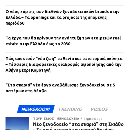
Ο νέος χάρτης των διεθνών ξενοδοχειακών brands στην
Ελλάδα – Τα openings και τα projects της επόμενης
περιόδου
Τα έργα που θα κρίνουν την ανάπτυξη των εταιρειών real
estate στην Ελλάδα έως το 2030
Πώς αποκτούν “νέα ζωή” τα Ξενία και τα ιστορικά ακίνητα
– Τέσσερις διαφορετικές διαδρομές αξιοποίησης από την
Αθήνα μέχρι Κομοτηνή
“Στα σκαριά” νέο έργο αναβάθμισης ξενοδοχείου σε 5
αστέρων στη Λέσβο
NEWSROOM
TRENDING
VIDEOS
ΤΟΥΡΙΣΜΟΣ - ΞΕΝΟΔΟΧΕΙΑ
1 ημέρα ago
Νέο ξενοδοχείο “στα σκαριά” στη Σκιάθο
– Σε ποιά περιοχή του νησιού θα γίνει