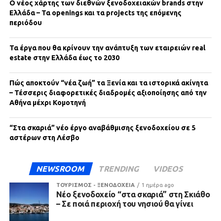
Ο νέος χάρτης των διεθνών ξενοδοχειακών brands στην
Ελλάδα – Τα openings και τα projects της επόμενης
περιόδου
Τα έργα που θα κρίνουν την ανάπτυξη των εταιρειών real
estate στην Ελλάδα έως το 2030
Πώς αποκτούν “νέα ζωή” τα Ξενία και τα ιστορικά ακίνητα
– Τέσσερις διαφορετικές διαδρομές αξιοποίησης από την
Αθήνα μέχρι Κομοτηνή
“Στα σκαριά” νέο έργο αναβάθμισης ξενοδοχείου σε 5
αστέρων στη Λέσβο
NEWSROOM
TRENDING
VIDEOS
ΤΟΥΡΙΣΜΟΣ - ΞΕΝΟΔΟΧΕΙΑ
1 ημέρα ago
Νέο ξενοδοχείο “στα σκαριά” στη Σκιάθο
– Σε ποιά περιοχή του νησιού θα γίνει