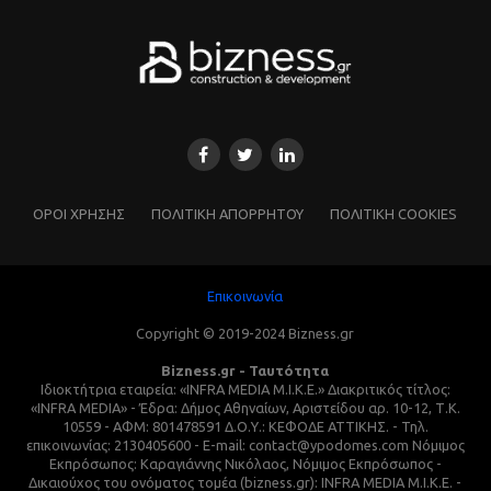
ΌΡΟΙ ΧΡΗΣΗΣ
ΠΟΛΙΤΙΚΗ ΑΠΟΡΡΗΤΟΥ
ΠΟΛΙΤΙΚΗ COOKIES
Επικοινωνία
Copyright © 2019-2024 Bizness.gr
Bizness.gr - Ταυτότητα
Ιδιοκτήτρια εταιρεία: «INFRA MEDIA M.I.K.E.» Διακριτικός τίτλος:
«INFRA MEDIA» - Έδρα: Δήμος Αθηναίων, Αριστείδου αρ. 10-12, Τ.Κ.
10559 - ΑΦΜ: 801478591 Δ.Ο.Υ.: ΚΕΦΟΔΕ ΑΤΤΙΚΗΣ. - Τηλ.
επικοινωνίας: 2130405600 - E-mail: contact@ypodomes.com Νόμιμος
Εκπρόσωπος: Καραγιάννης Νικόλαος, Νόμιμος Εκπρόσωπος -
Δικαιούχος του ονόματος τομέα (bizness.gr): INFRA MEDIA M.I.K.E. -