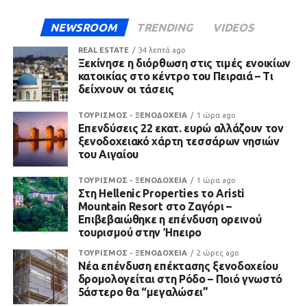
NEWSROOM
TRENDING
VIDEOS
REAL ESTATE
34 λεπτά ago
Ξεκίνησε η διόρθωση στις τιμές ενοικίων
κατοικίας στο κέντρο του Πειραιά – Τι
δείχνουν οι τάσεις
ΤΟΥΡΙΣΜΟΣ - ΞΕΝΟΔΟΧΕΙΑ
1 ώρα ago
Επενδύσεις 22 εκατ. ευρώ αλλάζουν τον
ξενοδοχειακό χάρτη τεσσάρων νησιών
του Αιγαίου
ΤΟΥΡΙΣΜΟΣ - ΞΕΝΟΔΟΧΕΙΑ
1 ώρα ago
Στη Hellenic Properties το Aristi
Mountain Resort στο Ζαγόρι –
Επιβεβαιώθηκε η επένδυση ορεινού
τουρισμού στην Ήπειρο
ΤΟΥΡΙΣΜΟΣ - ΞΕΝΟΔΟΧΕΙΑ
2 ώρες ago
Νέα επένδυση επέκτασης ξενοδοχείου
δρομολογείται στη Ρόδο – Ποιό γνωστό
5άστερο θα “μεγαλώσει”