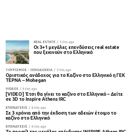
REAL ESTATE
5 έτη ago
Οι 3+1 μεγάλες επενδύσεις real estate
που ξεκινούν στο Ελληνικό
ΤΟΥΡΙΣΜΟΣ - ΞΕΝΟΔΟΧΕΙΑ
5 έτη ago
Οριστικός ανάδοχος για το Καζίνο στο Ελληνικό η ΓΕΚ
ΤΕΡΝΑ – Mohegan
VIDEOS
6 έτη ago
[VIDEO] Έτσι θα γίνει το καζίνο στο Ελληνικό – Δείτε
σε 3D το Inspire Athens IRC
ΕΠΕΝΔΥΣΕΙΣ
6 έτη ago
Σε 3 χρόνια από την έκδοση των αδειών έτοιμο το
καζίνο στο Ελληνικό
ΕΠΕΝΔΥΣΕΙΣ
6 έτη ago
Το προφίλ της μεγάλης επένδυσης INSPIRE Athens IRC