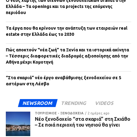
Ο νέος χάρτης των διεθνών ξενοδοχειακών brands στην
Ελλάδα – Τα openings και τα projects της επόμενης
περιόδου
Τα έργα που θα κρίνουν την ανάπτυξη των εταιρειών real
estate στην Ελλάδα έως το 2030
Πώς αποκτούν “νέα ζωή” τα Ξενία και τα ιστορικά ακίνητα
– Τέσσερις διαφορετικές διαδρομές αξιοποίησης από την
Αθήνα μέχρι Κομοτηνή
“Στα σκαριά” νέο έργο αναβάθμισης ξενοδοχείου σε 5
αστέρων στη Λέσβο
NEWSROOM
TRENDING
VIDEOS
ΤΟΥΡΙΣΜΟΣ - ΞΕΝΟΔΟΧΕΙΑ
2 ημέρες ago
Νέο ξενοδοχείο “στα σκαριά” στη Σκιάθο
– Σε ποιά περιοχή του νησιού θα γίνει