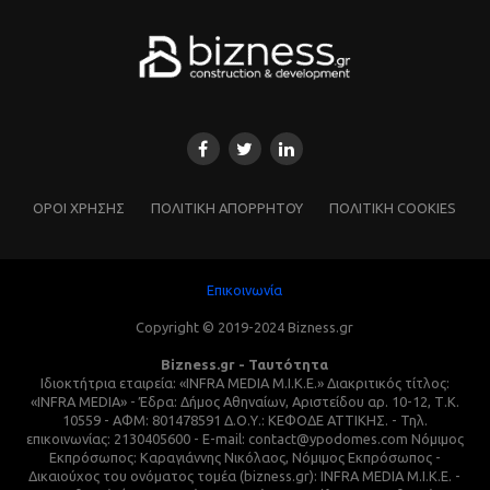
ΌΡΟΙ ΧΡΗΣΗΣ
ΠΟΛΙΤΙΚΗ ΑΠΟΡΡΗΤΟΥ
ΠΟΛΙΤΙΚΗ COOKIES
Επικοινωνία
Copyright © 2019-2024 Bizness.gr
Bizness.gr - Ταυτότητα
Ιδιοκτήτρια εταιρεία: «INFRA MEDIA M.I.K.E.» Διακριτικός τίτλος:
«INFRA MEDIA» - Έδρα: Δήμος Αθηναίων, Αριστείδου αρ. 10-12, Τ.Κ.
10559 - ΑΦΜ: 801478591 Δ.Ο.Υ.: ΚΕΦΟΔΕ ΑΤΤΙΚΗΣ. - Τηλ.
επικοινωνίας: 2130405600 - E-mail: contact@ypodomes.com Νόμιμος
Εκπρόσωπος: Καραγιάννης Νικόλαος, Νόμιμος Εκπρόσωπος -
Δικαιούχος του ονόματος τομέα (bizness.gr): INFRA MEDIA M.I.K.E. -