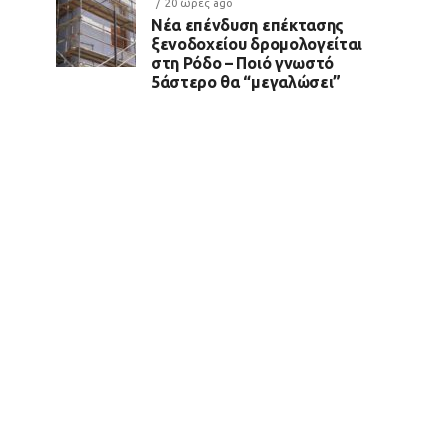
20 ώρες ago
Νέα επένδυση επέκτασης
ξενοδοχείου δρομολογείται
στη Ρόδο – Ποιό γνωστό
5άστερο θα “μεγαλώσει”