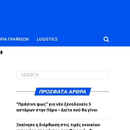
ΙΡΙΑ ΓΡΑΦΕΙΩΝ
LOGISTICS
"
ΠΡΌΣΦΑΤΑ ΆΡΘΡΑ
“Πράσινο φως” για νέο ξενοδοχείο 5
αστέρων στην Πάρο – Δείτε πού θα γίνει
Ξεκίνησε η διόρθωση στις τιμές ενοικίων