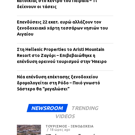
κατοικίας στο κέντρο του Πειραιά – Τι
δείχνουν οι τάσεις
Επενδύσεις 22 εκατ. ευρώ αλλάζουν τον
ξενοδοχειακό χάρτη τεσσάρων νησιών του
Αιγαίου
Στη Hellenic Properties το Aristi Mountain
Resort στο Ζαγόρι – Επιβεβαιώθηκε η
επένδυση ορεινού τουρισμού στην Ήπειρο
Νέα επένδυση επέκτασης ξενοδοχείου
δρομολογείται στη Ρόδο – Ποιό γνωστό
5άστερο θα “μεγαλώσει”
NEWSROOM
TRENDING
VIDEOS
ΤΟΥΡΙΣΜΟΣ - ΞΕΝΟΔΟΧΕΙΑ
18 ώρες ago