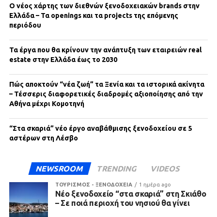
Ο νέος χάρτης των διεθνών ξενοδοχειακών brands στην
Ελλάδα – Τα openings και τα projects της επόμενης
περιόδου
Τα έργα που θα κρίνουν την ανάπτυξη των εταιρειών real
estate στην Ελλάδα έως το 2030
Πώς αποκτούν “νέα ζωή” τα Ξενία και τα ιστορικά ακίνητα
– Τέσσερις διαφορετικές διαδρομές αξιοποίησης από την
Αθήνα μέχρι Κομοτηνή
“Στα σκαριά” νέο έργο αναβάθμισης ξενοδοχείου σε 5
αστέρων στη Λέσβο
NEWSROOM
TRENDING
VIDEOS
ΤΟΥΡΙΣΜΟΣ - ΞΕΝΟΔΟΧΕΙΑ
1 ημέρα ago
Νέο ξενοδοχείο “στα σκαριά” στη Σκιάθο
– Σε ποιά περιοχή του νησιού θα γίνει