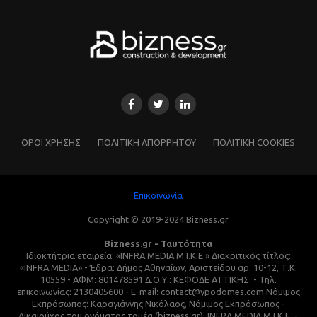
ΌΡΟΙ ΧΡΗΣΗΣ
ΠΟΛΙΤΙΚΗ ΑΠΟΡΡΗΤΟΥ
ΠΟΛΙΤΙΚΗ COOKIES
Επικοινωνία
Copyright © 2019-2024 Bizness.gr
Bizness.gr - Ταυτότητα
Ιδιοκτήτρια εταιρεία: «INFRA MEDIA M.I.K.E.» Διακριτικός τίτλος:
«INFRA MEDIA» - Έδρα: Δήμος Αθηναίων, Αριστείδου αρ. 10-12, Τ.Κ.
10559 - ΑΦΜ: 801478591 Δ.Ο.Υ.: ΚΕΦΟΔΕ ΑΤΤΙΚΗΣ. - Τηλ.
επικοινωνίας: 2130405600 - E-mail: contact@ypodomes.com Νόμιμος
Εκπρόσωπος: Καραγιάννης Νικόλαος, Νόμιμος Εκπρόσωπος -
Δικαιούχος του ονόματος τομέα (bizness.gr): INFRA MEDIA M.I.K.E. -