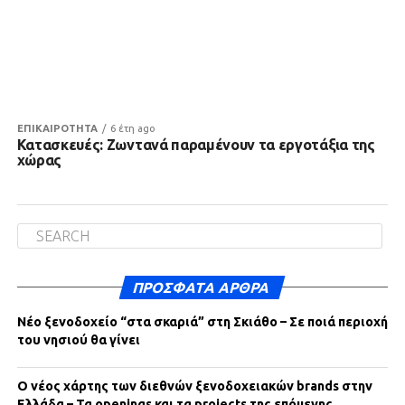
ΕΠΙΚΑΙΡΟΤΗΤΑ
6 έτη ago
Κατασκευές: Ζωντανά παραμένουν τα εργοτάξια της
χώρας
ΠΡΌΣΦΑΤΑ ΆΡΘΡΑ
Νέο ξενοδοχείο “στα σκαριά” στη Σκιάθο – Σε ποιά περιοχή
του νησιού θα γίνει
Ο νέος χάρτης των διεθνών ξενοδοχειακών brands στην
Ελλάδα – Τα openings και τα projects της επόμενης