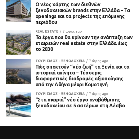
Ο νέος χάρτης των διεθνών
ξενοδοχειακών brands στην Ελλάδα – Τα
openings και τα projects της επόμενης
περιόδου
REAL ESTATE
7 ώρες ago
Τα έργα που θα κρίνουν την ανάπτυξη των
εταιρειών real estate στην Ελλάδα έως
το 2030
ΤΟΥΡΙΣΜΟΣ - ΞΕΝΟΔΟΧΕΙΑ
7 ώρες ago
Πώς αποκτούν “νέα ζωή” τα Ξενία και τα
ιστορικά ακίνητα – Τέσσερις
διαφορετικές διαδρομές αξιοποίησης
από την Αθήνα μέχρι Κομοτηνή
ΤΟΥΡΙΣΜΟΣ - ΞΕΝΟΔΟΧΕΙΑ
7 ώρες ago
“Στα σκαριά” νέο έργο αναβάθμισης
ξενοδοχείου σε 5 αστέρων στη Λέσβο