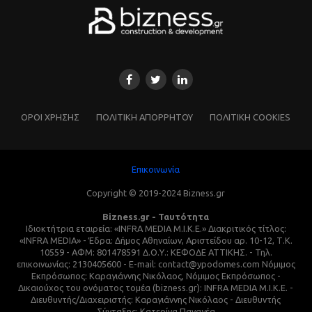
ΌΡΟΙ ΧΡΗΣΗΣ
ΠΟΛΙΤΙΚΗ ΑΠΟΡΡΗΤΟΥ
ΠΟΛΙΤΙΚΗ COOKIES
Επικοινωνία
Copyright © 2019-2024 Bizness.gr
Bizness.gr - Ταυτότητα
Ιδιοκτήτρια εταιρεία: «INFRA MEDIA M.I.K.E.» Διακριτικός τίτλος:
«INFRA MEDIA» - Έδρα: Δήμος Αθηναίων, Αριστείδου αρ. 10-12, Τ.Κ.
10559 - ΑΦΜ: 801478591 Δ.Ο.Υ.: ΚΕΦΟΔΕ ΑΤΤΙΚΗΣ. - Τηλ.
επικοινωνίας: 2130405600 - E-mail: contact@ypodomes.com Νόμιμος
Εκπρόσωπος: Καραγιάννης Νικόλαος, Νόμιμος Εκπρόσωπος -
Δικαιούχος του ονόματος τομέα (bizness.gr): INFRA MEDIA M.I.K.E. -
Διευθυντής/Διαχειριστής: Καραγιάννης Νικόλαος - Διευθυντής
Σύνταξης: Κατερίνα Παναγέα