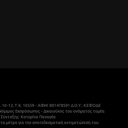
ρ. 10-12, Τ.Κ. 10559 - ΑΦΜ: 801478591 Δ.Ο.Υ.: ΚΕΦΟΔΕ
 Νόμιμος Εκπρόσωπος - Δικαιούχος του ονόματος τομέα
ής Σύνταξης: Κατερίνα Παναγέα
ε τα μέτρα για την αποτελεσματική αντιμετώπιση του