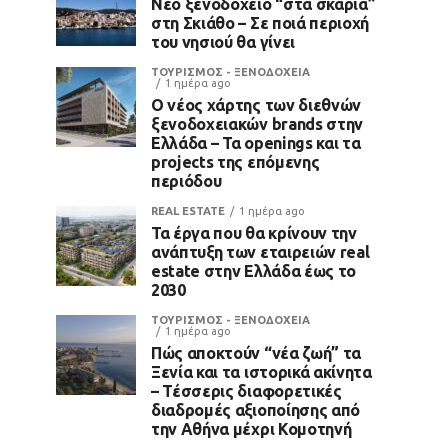
Νέο ξενοδοχείο “στα σκαριά”
στη Σκιάθο – Σε ποιά περιοχή
του νησιού θα γίνει
ΤΟΥΡΙΣΜΟΣ - ΞΕΝΟΔΟΧΕΙΑ
1 ημέρα ago
Ο νέος χάρτης των διεθνών
ξενοδοχειακών brands στην
Ελλάδα – Τα openings και τα
projects της επόμενης
περιόδου
REAL ESTATE
1 ημέρα ago
Τα έργα που θα κρίνουν την
ανάπτυξη των εταιρειών real
estate στην Ελλάδα έως το
2030
ΤΟΥΡΙΣΜΟΣ - ΞΕΝΟΔΟΧΕΙΑ
1 ημέρα ago
Πώς αποκτούν “νέα ζωή” τα
Ξενία και τα ιστορικά ακίνητα
– Τέσσερις διαφορετικές
διαδρομές αξιοποίησης από
την Αθήνα μέχρι Κομοτηνή