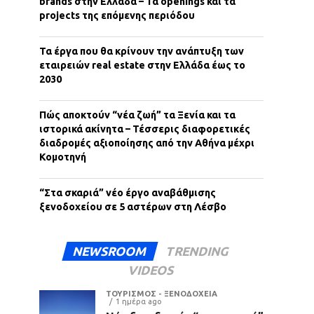
brands στην Ελλάδα – Τα openings και τα
projects της επόμενης περιόδου
Τα έργα που θα κρίνουν την ανάπτυξη των
εταιρειών real estate στην Ελλάδα έως το
2030
Πώς αποκτούν “νέα ζωή” τα Ξενία και τα
ιστορικά ακίνητα – Τέσσερις διαφορετικές
διαδρομές αξιοποίησης από την Αθήνα μέχρι
Κομοτηνή
“Στα σκαριά” νέο έργο αναβάθμισης
ξενοδοχείου σε 5 αστέρων στη Λέσβο
NEWSROOM
TRENDING
VIDEOS
ΤΟΥΡΙΣΜΟΣ - ΞΕΝΟΔΟΧΕΙΑ
1 ημέρα ago