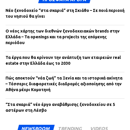
Νέο ξενοδοχείο “στα σκαριά” στη Σκιάθο – Σε ποιά περιοχή
του νησιού θα γίνει
Ο νέος χάρτης των διεθνών ξενοδοχειακών brands στην
Ελλάδα – Τα openings και τα projects της επόμενης
περιόδου
Τα έργα που θα κρίνουν την ανάπτυξη των εταιρειών real
estate στην Ελλάδα έως το 2030
Πώς αποκτούν “νέα ζωή” τα Ξενία και τα ιστορικά ακίνητα
– Τέσσερις διαφορετικές διαδρομές αξιοποίησης από την
Αθήνα μέχρι Κομοτηνή
“Στα σκαριά” νέο έργο αναβάθμισης ξενοδοχείου σε 5
αστέρων στη Λέσβο
NEWSROOM
TRENDING
VIDEOS