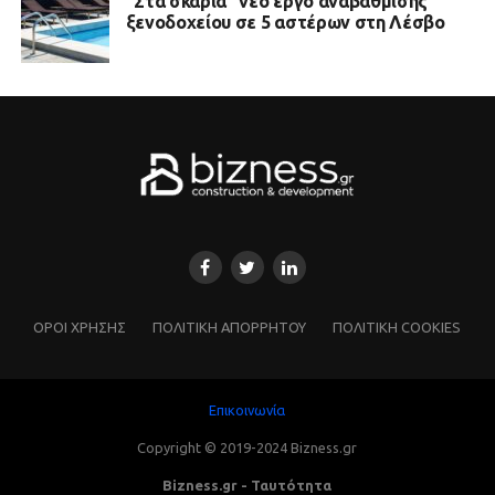
“Στα σκαριά” νέο έργο αναβάθμισης
ξενοδοχείου σε 5 αστέρων στη Λέσβο
ΌΡΟΙ ΧΡΗΣΗΣ
ΠΟΛΙΤΙΚΗ ΑΠΟΡΡΗΤΟΥ
ΠΟΛΙΤΙΚΗ COOKIES
Επικοινωνία
Copyright © 2019-2024 Bizness.gr
Bizness.gr - Ταυτότητα