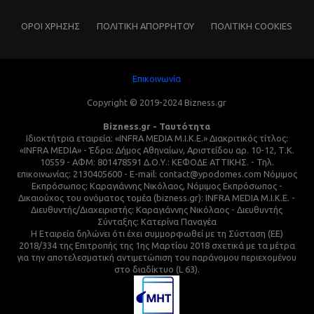
ΌΡΟΙ ΧΡΗΣΗΣ
ΠΟΛΙΤΙΚΗ ΑΠΟΡΡΗΤΟΥ
ΠΟΛΙΤΙΚΗ COOKIES
Επικοινωνία
Copyright © 2019-2024 Bizness.gr
Bizness.gr - Ταυτότητα
Ιδιοκτήτρια εταιρεία: «INFRA MEDIA M.I.K.E.» Διακριτικός τίτλος:
«INFRA MEDIA» - Έδρα: Δήμος Αθηναίων, Αριστείδου αρ. 10-12, Τ.Κ.
10559 - ΑΦΜ: 801478591 Δ.Ο.Υ.: ΚΕΦΟΔΕ ΑΤΤΙΚΗΣ. - Τηλ.
επικοινωνίας: 2130405600 - E-mail: contact@ypodomes.com Νόμιμος
Εκπρόσωπος: Καραγιάννης Νικόλαος, Νόμιμος Εκπρόσωπος -
Δικαιούχος του ονόματος τομέα (bizness.gr): INFRA MEDIA M.I.K.E. -
Διευθυντής/Διαχειριστής: Καραγιάννης Νικόλαος - Διευθυντής
Σύνταξης: Κατερίνα Παναγέα
Η Εταιρεία δηλώνει ότι έχει συμμορφωθεί με τη Σύσταση (ΕΕ)
2018/334 της Επιτροπής της 1ης Μαρτίου 2018 σχετικά με τα μέτρα
για την αποτελεσματική αντιμετώπιση του παράνομου περιεχομένου
στο διαδίκτυο (L 63).