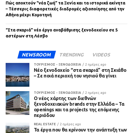
Πώς αποκτούν “νέα ζωή” τα Ξενία και τα ιστορικά ακίνητα
– Τέσσερις διαφορετικές διαδρομές αξιοποίησης από την
Αθήνα μέχρι Κομοτηνή
“Στα σκαριά” νέο έργο αναβάθμισης ξενοδοχείου σε 5
αστέρων στη Λέσβο
NEWSROOM
TRENDING
VIDEOS
ΤΟΥΡΙΣΜΟΣ - ΞΕΝΟΔΟΧΕΙΑ
2 ημέρες ago
Νέο ξενοδοχείο “στα σκαριά” στη Σκιάθο
– Σε ποιά περιοχή του νησιού θα γίνει
ΤΟΥΡΙΣΜΟΣ - ΞΕΝΟΔΟΧΕΙΑ
2 ημέρες ago
Ο νέος χάρτης των διεθνών
ξενοδοχειακών brands στην Ελλάδα – Τα
openings και τα projects της επόμενης
περιόδου
REAL ESTATE
2 ημέρες ago
Τα έργα που θα κρίνουν την ανάπτυξη των