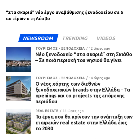
“Στα σκαριά” νέο έργο αναβάθμισης ξενοδοχείου σε 5
αστέρων στη Λέσβο
NEWSROOM
TRENDING
VIDEOS
ΤΟΥΡΙΣΜΟΣ - ΞΕΝΟΔΟΧΕΙΑ
12 ώρες ago
Νέο ξενοδοχείο “στα σκαριά” στη Σκιάθο
– Σε ποιά περιοχή του νησιού θα γίνει
ΤΟΥΡΙΣΜΟΣ - ΞΕΝΟΔΟΧΕΙΑ
14 ώρες ago
Ο νέος χάρτης των διεθνών
ξενοδοχειακών brands στην Ελλάδα – Τα
openings και τα projects της επόμενης
περιόδου
REAL ESTATE
14 ώρες ago
Τα έργα που θα κρίνουν την ανάπτυξη των
εταιρειών real estate στην Ελλάδα έως
το 2030