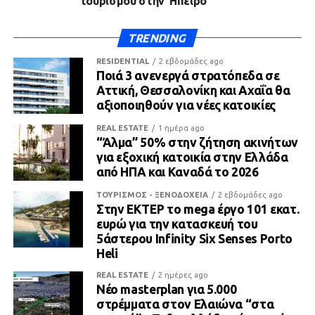
τουρισμού στην Ήπειρο
TRENDING
RESIDENTIAL
2 εβδομάδες ago
Ποιά 3 ανενεργά στρατόπεδα σε
Αττική, Θεσσαλονίκη και Αχαΐα θα
αξιοποιηθούν για νέες κατοικίες
REAL ESTATE
1 ημέρα ago
“Άλμα” 50% στην ζήτηση ακινήτων
για εξοχική κατοικία στην Ελλάδα
από ΗΠΑ και Καναδά το 2026
ΤΟΥΡΙΣΜΟΣ - ΞΕΝΟΔΟΧΕΙΑ
2 εβδομάδες ago
Στην ΕΚΤΕΡ το mega έργο 101 εκατ.
ευρώ για την κατασκευή του
5άστερου Infinity Six Senses Porto
Heli
REAL ESTATE
2 ημέρες ago
Νέο masterplan για 5.000
στρέμματα στον Ελαιώνα “στα