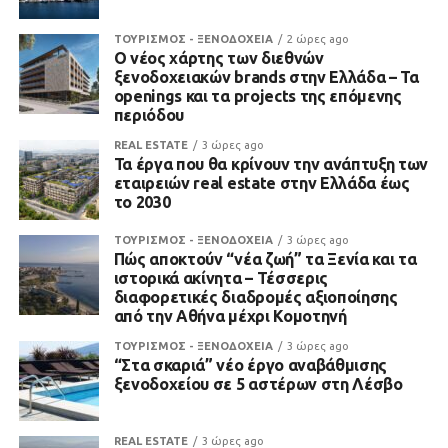
ΤΟΥΡΙΣΜΟΣ - ΞΕΝΟΔΟΧΕΙΑ
2 ώρες ago
Ο νέος χάρτης των διεθνών
ξενοδοχειακών brands στην Ελλάδα – Τα
openings και τα projects της επόμενης
περιόδου
REAL ESTATE
3 ώρες ago
Τα έργα που θα κρίνουν την ανάπτυξη των
εταιρειών real estate στην Ελλάδα έως
το 2030
ΤΟΥΡΙΣΜΟΣ - ΞΕΝΟΔΟΧΕΙΑ
3 ώρες ago
Πώς αποκτούν “νέα ζωή” τα Ξενία και τα
ιστορικά ακίνητα – Τέσσερις
διαφορετικές διαδρομές αξιοποίησης
από την Αθήνα μέχρι Κομοτηνή
ΤΟΥΡΙΣΜΟΣ - ΞΕΝΟΔΟΧΕΙΑ
3 ώρες ago
“Στα σκαριά” νέο έργο αναβάθμισης
ξενοδοχείου σε 5 αστέρων στη Λέσβο
REAL ESTATE
3 ώρες ago