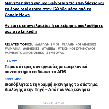
Μείνετε πάντα ενημερωμένοι για τις επενδύσεις και
τα έργα real estate στην Ελλάδα μέσα από τα
Google News
Αν είστε επαγγελματίας ή επιχείρηση, ακολουθήστε
μας στο LinkedIn
RELATED TOPICS:
ΔΙΑΓΩΝΙΣΜΟΊ
ΕΛΛΗΝΙΚΟΊ ΛΙΜΈΝΕΣ
ΛΙΜΆΝΙΑ
ΛΙΜΈΝΕΣ
ΤΑΙΠΕΔ
ΤΕΧΝΙΚΟΊ ΣΎΜΒΟΥΛΟΙ
ΧΡΗΜΑΤΟΟΙΚΟΝΟΜΙΚΟΊ ΣΎΜΒΟΥΛΟΙ
UP NEXT
Περισσότερες συνεργασίες με αμερικανικά
πανεπιστήμια επιδιώκει το ΑΠΘ
DON'T MISS
Βιαπόβλητα: Στη γραμμή εκκίνησης το σύστημα
Διαλογής στην Πηγή – Από που θα ξεκινήσει
ADVERTISEMENT