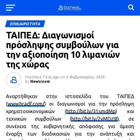
ΕΠΙΚΑΙΡΟΤΗΤΑ
ΤΑΙΠΕΔ: Διαγωνισμοί
πρόσληψης συμβούλων για
την αξιοποίηση 10 λιμανιών
της χώρας
Published
7 έτη ago
on
5 Φεβρουαρίου, 2020
By
Newsroom
Αναρτήθηκαν στην ιστοσελίδα του ΤΑΙΠΕΔ
(
www.hradf.com/
) οι διαγωνισμοί για την πρόσληψη
χρηματοοικονομικών (
http://bit.ly/31smdMp
) και
τεχνικών συμβούλων (
http://bit.ly/2vMDzI8
), σε
συνέχεια της κυβερνητικής απόφασης για άμεση
έναρξη των διαδικασιών για την ανάπτυξη και