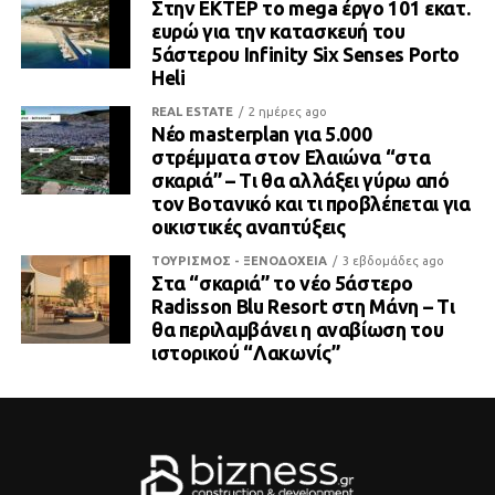
Στην ΕΚΤΕΡ το mega έργο 101 εκατ.
ευρώ για την κατασκευή του
5άστερου Infinity Six Senses Porto
Heli
REAL ESTATE
2 ημέρες ago
Νέο masterplan για 5.000
στρέμματα στον Ελαιώνα “στα
σκαριά” – Τι θα αλλάξει γύρω από
τον Βοτανικό και τι προβλέπεται για
οικιστικές αναπτύξεις
ΤΟΥΡΙΣΜΟΣ - ΞΕΝΟΔΟΧΕΙΑ
3 εβδομάδες ago
Στα “σκαριά” το νέο 5άστερο
Radisson Blu Resort στη Μάνη – Τι
θα περιλαμβάνει η αναβίωση του
ιστορικού “Λακωνίς”