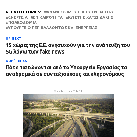
RELATED TOPICS:
ΑΝΑΝΕΏΣΙΜΕΣ ΠΗΓΈΣ ΕΝΈΡΓΕΙΑΣ
ΕΝΈΡΓΕΙΑ
ΕΠΙΚΑΙΡΌΤΗΤΑ
ΚΩΣΤΉΣ ΧΑΤΖΗΔΆΚΗΣ
ΠΟΛΕΟΔΟΜΊΑ
ΥΠΟΥΡΓΕΊΟ ΠΕΡΙΒΆΛΛΟΝΤΟΣ ΚΑΙ ΕΝΈΡΓΕΙΑΣ
UP NEXT
15 χώρες της Ε.Ε. ανησυχούν για την ανάπτυξη του
5G λόγω των fake news
DON'T MISS
Πότε πιστώνονται από το Υπουργείο Εργασίας τα
αναδρομικά σε συνταξιούχους και κληρονόμους
ADVERTISEMENT