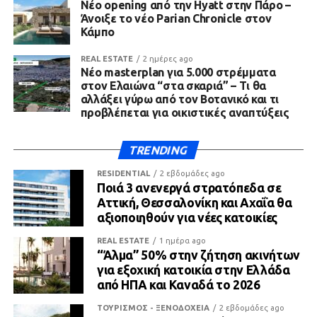
Νέο opening από την Hyatt στην Πάρο –
Άνοιξε το νέο Parian Chronicle στον
Κάμπο
REAL ESTATE
2 ημέρες ago
Νέο masterplan για 5.000 στρέμματα
στον Ελαιώνα “στα σκαριά” – Τι θα
αλλάξει γύρω από τον Βοτανικό και τι
προβλέπεται για οικιστικές αναπτύξεις
TRENDING
RESIDENTIAL
2 εβδομάδες ago
Ποιά 3 ανενεργά στρατόπεδα σε
Αττική, Θεσσαλονίκη και Αχαΐα θα
αξιοποιηθούν για νέες κατοικίες
REAL ESTATE
1 ημέρα ago
“Άλμα” 50% στην ζήτηση ακινήτων
για εξοχική κατοικία στην Ελλάδα
από ΗΠΑ και Καναδά το 2026
ΤΟΥΡΙΣΜΟΣ - ΞΕΝΟΔΟΧΕΙΑ
2 εβδομάδες ago