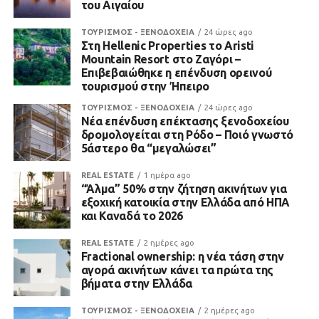
του Αιγαίου
ΤΟΥΡΙΣΜΟΣ - ΞΕΝΟΔΟΧΕΙΑ
24 ώρες ago
Στη Hellenic Properties το Aristi
Mountain Resort στο Ζαγόρι –
Επιβεβαιώθηκε η επένδυση ορεινού
τουρισμού στην Ήπειρο
ΤΟΥΡΙΣΜΟΣ - ΞΕΝΟΔΟΧΕΙΑ
24 ώρες ago
Νέα επένδυση επέκτασης ξενοδοχείου
δρομολογείται στη Ρόδο – Ποιό γνωστό
5άστερο θα “μεγαλώσει”
REAL ESTATE
1 ημέρα ago
“Άλμα” 50% στην ζήτηση ακινήτων για
εξοχική κατοικία στην Ελλάδα από ΗΠΑ
και Καναδά το 2026
REAL ESTATE
2 ημέρες ago
Fractional ownership: η νέα τάση στην
αγορά ακινήτων κάνει τα πρώτα της
βήματα στην Ελλάδα
ΤΟΥΡΙΣΜΟΣ - ΞΕΝΟΔΟΧΕΙΑ
2 ημέρες ago