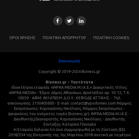
ΌΡΟΙ ΧΡΗΣΗΣ
ΠΟΛΙΤΙΚΗ ΑΠΟΡΡΗΤΟΥ
ΠΟΛΙΤΙΚΗ COOKIES
Επικοινωνία
Copyright © 2019-2024 Bizness.gr
Bizness.gr - Ταυτότητα
Ιδιοκτήτρια εταιρεία: «INFRA MEDIA M.I.K.E.» Διακριτικός τίτλος:
«INFRA MEDIA» - Έδρα: Δήμος Αθηναίων, Αριστείδου αρ. 10-12, Τ.Κ.
10559 - ΑΦΜ: 801478591 Δ.Ο.Υ.: ΚΕΦΟΔΕ ΑΤΤΙΚΗΣ. - Τηλ.
επικοινωνίας: 2130405600 - E-mail: contact@ypodomes.com Νόμιμος
Εκπρόσωπος: Καραγιάννης Νικόλαος, Νόμιμος Εκπρόσωπος -
Δικαιούχος του ονόματος τομέα (bizness.gr): INFRA MEDIA M.I.K.E. -
Διευθυντής/Διαχειριστής: Καραγιάννης Νικόλαος - Διευθυντής
Σύνταξης: Κατερίνα Παναγέα
Η Εταιρεία δηλώνει ότι έχει συμμορφωθεί με τη Σύσταση (ΕΕ)
2018/334 της Επιτροπής της 1ης Μαρτίου 2018 σχετικά με τα μέτρα