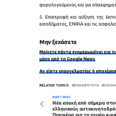
φορολογούμενος και για επιχειρηματ
5. Επιστροφή και αύξηση της έκ
εισοδήματος, ΕΝΦΙΑ και τις ασφαλι
Μην ξεχάσετε
Μείνετε πάντα ενημερωμένοι για τι
μέσα από τα Google News
Αν είστε επαγγελματίας ή επιχείρη
RELATED TOPICS:
ΕΠΙΚΑΙΡΌΤΗΤΑ
ΟΙΚΟΝ
DON'T MISS
Νέα εποχή από σήμερα στο
ελληνικούς αυτοκινητοδρό
Πρεμιέρα για το ενιαίο e-p