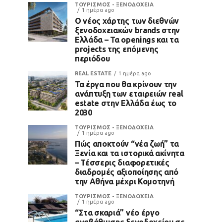
ΤΟΥΡΙΣΜΟΣ - ΞΕΝΟΔΟΧΕΙΑ
1 ημέρα ago
Ο νέος χάρτης των διεθνών
ξενοδοχειακών brands στην
Ελλάδα – Τα openings και τα
projects της επόμενης
περιόδου
REAL ESTATE
1 ημέρα ago
Τα έργα που θα κρίνουν την
ανάπτυξη των εταιρειών real
estate στην Ελλάδα έως το
2030
ΤΟΥΡΙΣΜΟΣ - ΞΕΝΟΔΟΧΕΙΑ
1 ημέρα ago
Πώς αποκτούν “νέα ζωή” τα
Ξενία και τα ιστορικά ακίνητα
– Τέσσερις διαφορετικές
διαδρομές αξιοποίησης από
την Αθήνα μέχρι Κομοτηνή
ΤΟΥΡΙΣΜΟΣ - ΞΕΝΟΔΟΧΕΙΑ
1 ημέρα ago
“Στα σκαριά” νέο έργο
αναβάθμισης ξενοδοχείου σε