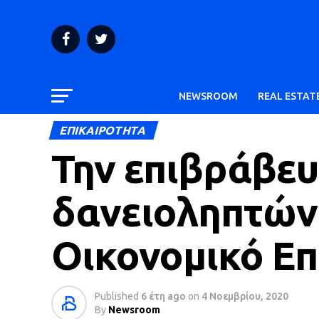
NEWSROOM
REAL ESTAT
ΕΠΙΚΑΙΡΟΤΗΤΑ
Την επιβράβε
δανειοληπτών 
Οικονομικό Επ
Published
6 έτη ago
on
4 Νοεμβρίου, 2020
By
Newsroom