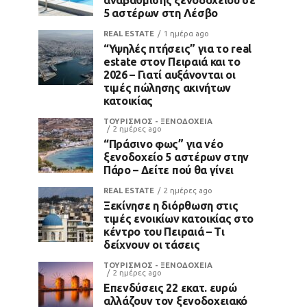
5 αστέρων στη Λέσβο
REAL ESTATE
1 ημέρα ago
“Υψηλές πτήσεις” για το real
estate στον Πειραιά και το
2026 – Γιατί αυξάνονται οι
τιμές πώλησης ακινήτων
κατοικίας
ΤΟΥΡΙΣΜΟΣ - ΞΕΝΟΔΟΧΕΙΑ
2 ημέρες ago
“Πράσινο φως” για νέο
ξενοδοχείο 5 αστέρων στην
Πάρο – Δείτε πού θα γίνει
REAL ESTATE
2 ημέρες ago
Ξεκίνησε η διόρθωση στις
τιμές ενοικίων κατοικίας στο
κέντρο του Πειραιά – Τι
δείχνουν οι τάσεις
ΤΟΥΡΙΣΜΟΣ - ΞΕΝΟΔΟΧΕΙΑ
2 ημέρες ago
Επενδύσεις 22 εκατ. ευρώ
αλλάζουν τον ξενοδοχειακό