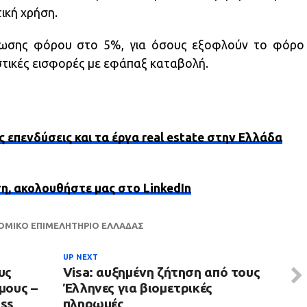
ική χρήση.
πτωσης φόρου στο 5%, για όσους εξοφλούν το φόρο
στικές εισφορές με εφάπαξ καταβολή.
ς επενδύσεις και τα έργα real estate στην Ελλάδα
ση, ακολουθήστε μας στο LinkedIn
ΟΜΙΚΟ ΕΠΙΜΕΛΗΤΗΡΙΟ ΕΛΛΑΔΑΣ
UP NEXT
υς
Visa: αυξημένη ζήτηση από τους
μους –
Έλληνες για βιομετρικές
ass
πληρωμές