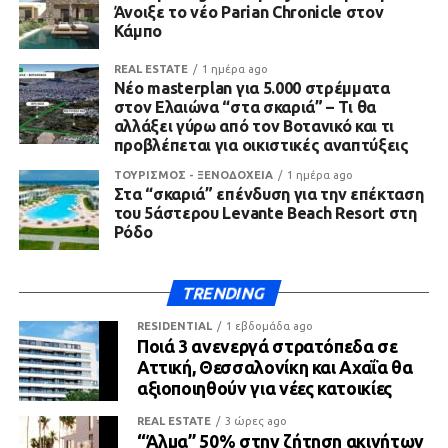
Άνοιξε το νέο Parian Chronicle στον
Κάμπο
REAL ESTATE
1 ημέρα ago
Νέο masterplan για 5.000 στρέμματα
στον Ελαιώνα “στα σκαριά” – Τι θα
αλλάξει γύρω από τον Βοτανικό και τι
προβλέπεται για οικιστικές αναπτύξεις
ΤΟΥΡΙΣΜΟΣ - ΞΕΝΟΔΟΧΕΙΑ
1 ημέρα ago
Στα “σκαριά” επένδυση για την επέκταση
του 5άστερου Levante Beach Resort στη
Ρόδο
TRENDING
RESIDENTIAL
1 εβδομάδα ago
Ποιά 3 ανενεργά στρατόπεδα σε
Αττική, Θεσσαλονίκη και Αχαΐα θα
αξιοποιηθούν για νέες κατοικίες
REAL ESTATE
3 ώρες ago
“Άλμα” 50% στην ζήτηση ακινήτων