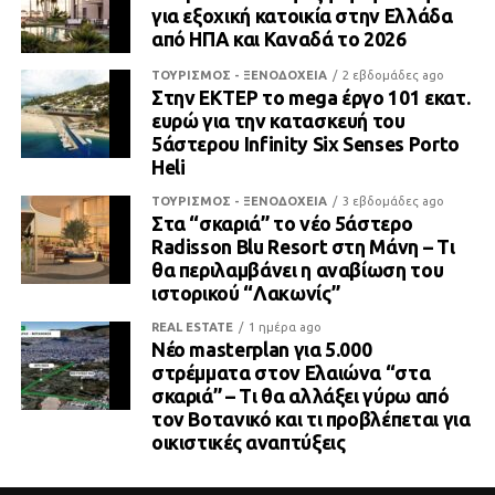
για εξοχική κατοικία στην Ελλάδα
από ΗΠΑ και Καναδά το 2026
ΤΟΥΡΙΣΜΟΣ - ΞΕΝΟΔΟΧΕΙΑ
2 εβδομάδες ago
Στην ΕΚΤΕΡ το mega έργο 101 εκατ.
ευρώ για την κατασκευή του
5άστερου Infinity Six Senses Porto
Heli
ΤΟΥΡΙΣΜΟΣ - ΞΕΝΟΔΟΧΕΙΑ
3 εβδομάδες ago
Στα “σκαριά” το νέο 5άστερο
Radisson Blu Resort στη Μάνη – Τι
θα περιλαμβάνει η αναβίωση του
ιστορικού “Λακωνίς”
REAL ESTATE
1 ημέρα ago
Νέο masterplan για 5.000
στρέμματα στον Ελαιώνα “στα
σκαριά” – Τι θα αλλάξει γύρω από
τον Βοτανικό και τι προβλέπεται για
οικιστικές αναπτύξεις