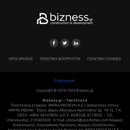
ΌΡΟΙ ΧΡΗΣΗΣ
ΠΟΛΙΤΙΚΗ ΑΠΟΡΡΗΤΟΥ
ΠΟΛΙΤΙΚΗ COOKIES
Επικοινωνία
Copyright © 2019-2024 Bizness.gr
Bizness.gr - Ταυτότητα
Ιδιοκτήτρια εταιρεία: «INFRA MEDIA M.I.K.E.» Διακριτικός τίτλος:
«INFRA MEDIA» - Έδρα: Δήμος Αθηναίων, Αριστείδου αρ. 10-12, Τ.Κ.
10559 - ΑΦΜ: 801478591 Δ.Ο.Υ.: ΚΕΦΟΔΕ ΑΤΤΙΚΗΣ. - Τηλ.
επικοινωνίας: 2130405600 - E-mail: contact@ypodomes.com Νόμιμος
Εκπρόσωπος: Καραγιάννης Νικόλαος, Νόμιμος Εκπρόσωπος -
Δικαιούχος του ονόματος τομέα (bizness.gr): INFRA MEDIA M.I.K.E. -