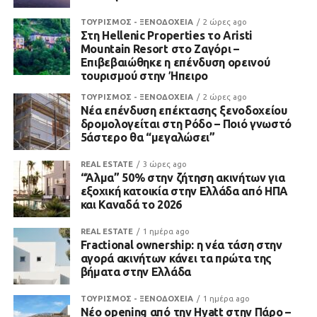
ΤΟΥΡΙΣΜΟΣ - ΞΕΝΟΔΟΧΕΙΑ
2 ώρες ago
Στη Hellenic Properties το Aristi
Mountain Resort στο Ζαγόρι –
Επιβεβαιώθηκε η επένδυση ορεινού
τουρισμού στην Ήπειρο
ΤΟΥΡΙΣΜΟΣ - ΞΕΝΟΔΟΧΕΙΑ
2 ώρες ago
Νέα επένδυση επέκτασης ξενοδοχείου
δρομολογείται στη Ρόδο – Ποιό γνωστό
5άστερο θα “μεγαλώσει”
REAL ESTATE
3 ώρες ago
“Άλμα” 50% στην ζήτηση ακινήτων για
εξοχική κατοικία στην Ελλάδα από ΗΠΑ
και Καναδά το 2026
REAL ESTATE
1 ημέρα ago
Fractional ownership: η νέα τάση στην
αγορά ακινήτων κάνει τα πρώτα της
βήματα στην Ελλάδα
ΤΟΥΡΙΣΜΟΣ - ΞΕΝΟΔΟΧΕΙΑ
1 ημέρα ago
Νέο opening από την Hyatt στην Πάρο –