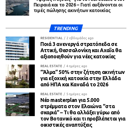
Πειραιά και το 2026 – Γιατί αυξάνονται οι
τιμές πώλησης ακινήτων κατοικίας
TRENDING
RESIDENTIAL
2 εβδομάδες ago
Ποιά 3 ανενεργά στρατόπεδα σε
Αττική, Θεσσαλονίκη και Αχαΐα θα
αξιοποιηθούν για νέες κατοικίες
REAL ESTATE
4 ημέρες ago
“Άλμα” 50% στην ζήτηση ακινήτων
για εξοχική κατοικία στην Ελλάδα
από ΗΠΑ και Καναδά το 2026
REAL ESTATE
5 ημέρες ago
Νέο masterplan για 5.000
στρέμματα στον Ελαιώνα “στα
σκαριά” – Τι θα αλλάξει γύρω από
τον Βοτανικό και τι προβλέπεται για
οικιστικές αναπτύξεις