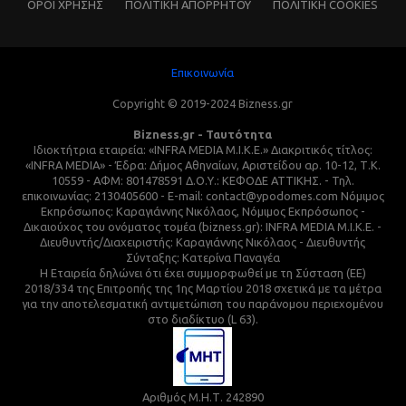
ΌΡΟΙ ΧΡΗΣΗΣ
ΠΟΛΙΤΙΚΗ ΑΠΟΡΡΗΤΟΥ
ΠΟΛΙΤΙΚΗ COOKIES
Επικοινωνία
Copyright © 2019-2024 Bizness.gr
Bizness.gr - Ταυτότητα
Ιδιοκτήτρια εταιρεία: «INFRA MEDIA M.I.K.E.» Διακριτικός τίτλος:
«INFRA MEDIA» - Έδρα: Δήμος Αθηναίων, Αριστείδου αρ. 10-12, Τ.Κ.
10559 - ΑΦΜ: 801478591 Δ.Ο.Υ.: ΚΕΦΟΔΕ ΑΤΤΙΚΗΣ. - Τηλ.
επικοινωνίας: 2130405600 - E-mail: contact@ypodomes.com Νόμιμος
Εκπρόσωπος: Καραγιάννης Νικόλαος, Νόμιμος Εκπρόσωπος -
Δικαιούχος του ονόματος τομέα (bizness.gr): INFRA MEDIA M.I.K.E. -
Διευθυντής/Διαχειριστής: Καραγιάννης Νικόλαος - Διευθυντής
Σύνταξης: Κατερίνα Παναγέα
Η Εταιρεία δηλώνει ότι έχει συμμορφωθεί με τη Σύσταση (ΕΕ)
2018/334 της Επιτροπής της 1ης Μαρτίου 2018 σχετικά με τα μέτρα
για την αποτελεσματική αντιμετώπιση του παράνομου περιεχομένου
στο διαδίκτυο (L 63).
Αριθμός Μ.Η.Τ. 242890