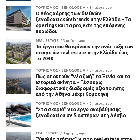
ΤΟΥΡΙΣΜΟΣ - ΞΕΝΟΔΟΧΕΙΑ
3 ημέρες ago
Ο νέος χάρτης των διεθνών
ξενοδοχειακών brands στην Ελλάδα – Τα
openings και τα projects της επόμενης
περιόδου
REAL ESTATE
3 ημέρες ago
Τα έργα που θα κρίνουν την ανάπτυξη των
εταιρειών real estate στην Ελλάδα έως
το 2030
ΤΟΥΡΙΣΜΟΣ - ΞΕΝΟΔΟΧΕΙΑ
3 ημέρες ago
Πώς αποκτούν “νέα ζωή” τα Ξενία και τα
ιστορικά ακίνητα – Τέσσερις
διαφορετικές διαδρομές αξιοποίησης
από την Αθήνα μέχρι Κομοτηνή
ΤΟΥΡΙΣΜΟΣ - ΞΕΝΟΔΟΧΕΙΑ
3 ημέρες ago
“Στα σκαριά” νέο έργο αναβάθμισης
ξενοδοχείου σε 5 αστέρων στη Λέσβο
REAL ESTATE
3 ημέρες ago
“Υψηλές πτήσεις” για το real estate στον