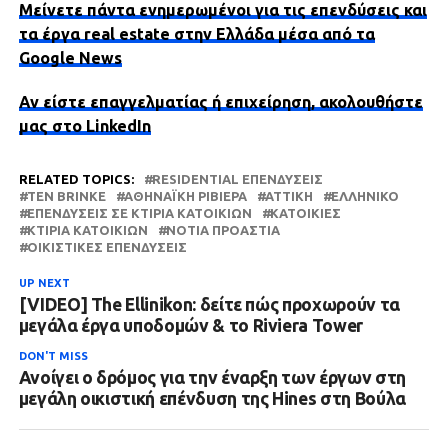
Μείνετε πάντα ενημερωμένοι για τις επενδύσεις και
τα έργα real estate στην Ελλάδα μέσα από τα
Google News
Αν είστε επαγγελματίας ή επιχείρηση, ακολουθήστε
μας στο LinkedIn
RELATED TOPICS:
RESIDENTIAL ΕΠΕΝΔΎΣΕΙΣ
TEN BRINKE
ΑΘΗΝΑΪΚΉ ΡΙΒΙΈΡΑ
ΑΤΤΙΚΗ
ΕΛΛΗΝΙΚΌ
ΕΠΕΝΔΎΣΕΙΣ ΣΕ ΚΤΊΡΙΑ ΚΑΤΟΙΚΙΏΝ
ΚΑΤΟΙΚΊΕΣ
ΚΤΊΡΙΑ ΚΑΤΟΙΚΙΏΝ
ΝΌΤΙΑ ΠΡΟΆΣΤΙΑ
ΟΙΚΙΣΤΙΚΈΣ ΕΠΕΝΔΎΣΕΙΣ
UP NEXT
[VIDEO] The Ellinikon: δείτε πώς προχωρούν τα
μεγάλα έργα υποδομών & το Riviera Tower
DON'T MISS
Ανοίγει ο δρόμος για την έναρξη των έργων στη
μεγάλη οικιστική επένδυση της Hines στη Βούλα