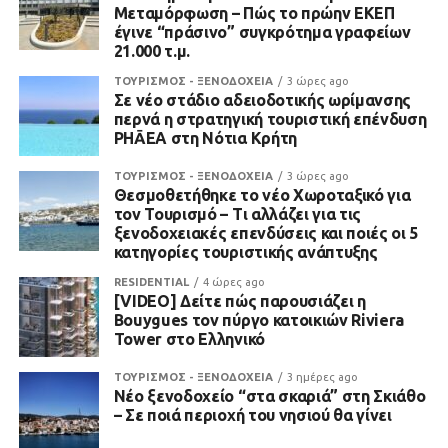
Μεταμόρφωση – Πώς το πρώην ΕΚΕΠ
έγινε “πράσινο” συγκρότημα γραφείων
21.000 τ.μ.
ΤΟΥΡΙΣΜΟΣ - ΞΕΝΟΔΟΧΕΙΑ
3 ώρες ago
Σε νέο στάδιο αδειοδοτικής ωρίμανσης
περνά η στρατηγική τουριστική επένδυση
PHĀEA στη Νότια Κρήτη
ΤΟΥΡΙΣΜΟΣ - ΞΕΝΟΔΟΧΕΙΑ
3 ώρες ago
Θεσμοθετήθηκε το νέο Χωροταξικό για
τον Τουρισμό – Τι αλλάζει για τις
ξενοδοχειακές επενδύσεις και ποιές οι 5
κατηγορίες τουριστικής ανάπτυξης
RESIDENTIAL
4 ώρες ago
[VIDEO] Δείτε πώς παρουσιάζει η
Bouygues τον πύργο κατοικιών Riviera
Tower στο Ελληνικό
ΤΟΥΡΙΣΜΟΣ - ΞΕΝΟΔΟΧΕΙΑ
3 ημέρες ago
Νέο ξενοδοχείο “στα σκαριά” στη Σκιάθο
– Σε ποιά περιοχή του νησιού θα γίνει