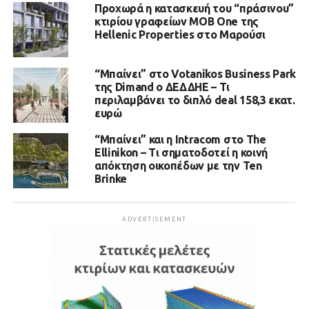
Προχωρά η κατασκευή του “πράσινου”
κτιρίου γραφείων MOB One της
Hellenic Properties στο Μαρούσι
“Μπαίνει” στο Votanikos Business Park
της Dimand ο ΔΕΔΔΗΕ – Τι
περιλαμβάνει το διπλό deal 158,3 εκατ.
ευρώ
“Μπαίνει” και η Intracom στο The
Ellinikon – Τι σηματοδοτεί η κοινή
απόκτηση οικοπέδων με την Ten
Brinke
ADVERTISEMENT