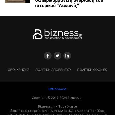
θα περιλαμβάνει η αναβίωση του
ιστορικού “Λακωνίς”
ΌΡΟΙ ΧΡΗΣΗΣ
ΠΟΛΙΤΙΚΗ ΑΠΟΡΡΗΤΟΥ
ΠΟΛΙΤΙΚΗ COOKIES
Επικοινωνία
Copyright © 2019-2024 Bizness.gr
Bizness.gr - Ταυτότητα
Ιδιοκτήτρια εταιρεία: «INFRA MEDIA M.I.K.E.» Διακριτικός τίτλος: