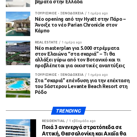
βήματα στην Ελλάδα
ΤΟΥΡΙΣΜΟΣ - ΞΕΝΟΔΟΧΕΙΑ
1 ημέρα ago
Νέο opening από την Hyatt στην Πάρο –
Άνοιξε το νέο Parian Chronicle στον
Κάμπο
REAL ESTATE
1 ημέρα ago
Νέο masterplan για 5.000 στρέμματα
στον Ελαιώνα “στα σκαριά” – Τι θα
αλλάξει γύρω από τον Βοτανικό και τι
προβλέπεται για οικιστικές αναπτύξεις
ΤΟΥΡΙΣΜΟΣ - ΞΕΝΟΔΟΧΕΙΑ
1 ημέρα ago
Στα “σκαριά” επένδυση για την επέκταση
του 5άστερου Levante Beach Resort στη
Ρόδο
TRENDING
RESIDENTIAL
1 εβδομάδα ago
Ποιά 3 ανενεργά στρατόπεδα σε
Αττική, Θεσσαλονίκη και Αχαΐα θα