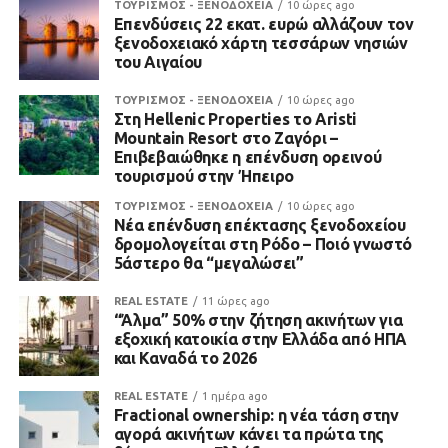
ΤΟΥΡΙΣΜΟΣ - ΞΕΝΟΔΟΧΕΙΑ
10 ώρες ago
Επενδύσεις 22 εκατ. ευρώ αλλάζουν τον
ξενοδοχειακό χάρτη τεσσάρων νησιών
του Αιγαίου
ΤΟΥΡΙΣΜΟΣ - ΞΕΝΟΔΟΧΕΙΑ
10 ώρες ago
Στη Hellenic Properties το Aristi
Mountain Resort στο Ζαγόρι –
Επιβεβαιώθηκε η επένδυση ορεινού
τουρισμού στην Ήπειρο
ΤΟΥΡΙΣΜΟΣ - ΞΕΝΟΔΟΧΕΙΑ
10 ώρες ago
Νέα επένδυση επέκτασης ξενοδοχείου
δρομολογείται στη Ρόδο – Ποιό γνωστό
5άστερο θα “μεγαλώσει”
REAL ESTATE
11 ώρες ago
“Άλμα” 50% στην ζήτηση ακινήτων για
εξοχική κατοικία στην Ελλάδα από ΗΠΑ
και Καναδά το 2026
REAL ESTATE
1 ημέρα ago
Fractional ownership: η νέα τάση στην
αγορά ακινήτων κάνει τα πρώτα της