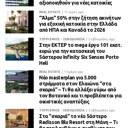
αξιοποιηθούν για νέες κατοικίες
REAL ESTATE
11 ώρες ago
“Άλμα” 50% στην ζήτηση ακινήτων
για εξοχική κατοικία στην Ελλάδα
από ΗΠΑ και Καναδά το 2026
ΤΟΥΡΙΣΜΟΣ - ΞΕΝΟΔΟΧΕΙΑ
2 εβδομάδες ago
Στην ΕΚΤΕΡ το mega έργο 101 εκατ.
ευρώ για την κατασκευή του
5άστερου Infinity Six Senses Porto
Heli
REAL ESTATE
1 ημέρα ago
Νέο masterplan για 5.000
στρέμματα στον Ελαιώνα “στα
σκαριά” – Τι θα αλλάξει γύρω από
τον Βοτανικό και τι προβλέπεται για
οικιστικές αναπτύξεις
ΤΟΥΡΙΣΜΟΣ - ΞΕΝΟΔΟΧΕΙΑ
3 εβδομάδες ago
Στα “σκαριά” το νέο 5άστερο
Radisson Blu Resort στη Μάνη – Τι