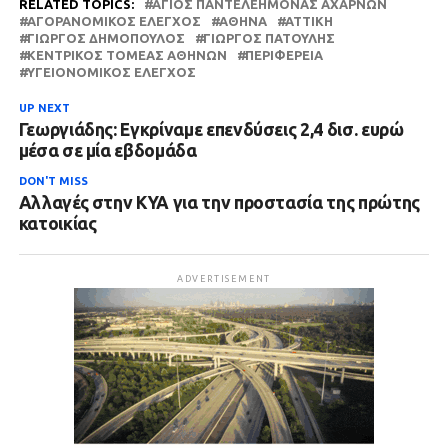
RELATED TOPICS:
ΆΓΙΟΣ ΠΑΝΤΕΛΕΉΜΟΝΑΣ ΑΧΑΡΝΏΝ
ΑΓΟΡΑΝΟΜΙΚΌΣ ΈΛΕΓΧΟΣ
ΑΘΉΝΑ
ΑΤΤΙΚΗ
ΓΙΏΡΓΟΣ ΔΗΜΌΠΟΥΛΟΣ
ΓΙΏΡΓΟΣ ΠΑΤΟΎΛΗΣ
ΚΕΝΤΡΙΚΌΣ ΤΟΜΈΑΣ ΑΘΗΝΏΝ
ΠΕΡΙΦΈΡΕΙΑ
ΥΓΕΙΟΝΟΜΙΚΌΣ ΈΛΕΓΧΟΣ
UP NEXT
Γεωργιάδης: Εγκρίναμε επενδύσεις 2,4 δισ. ευρώ
μέσα σε μία εβδομάδα
DON'T MISS
Αλλαγές στην ΚΥΑ για την προστασία της πρώτης
κατοικίας
ADVERTISEMENT