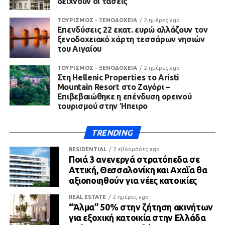
δείχνουν οι τάσεις
ΤΟΥΡΙΣΜΟΣ - ΞΕΝΟΔΟΧΕΙΑ
2 ημέρες ago
Επενδύσεις 22 εκατ. ευρώ αλλάζουν τον
ξενοδοχειακό χάρτη τεσσάρων νησιών
του Αιγαίου
ΤΟΥΡΙΣΜΟΣ - ΞΕΝΟΔΟΧΕΙΑ
2 ημέρες ago
Στη Hellenic Properties το Aristi
Mountain Resort στο Ζαγόρι –
Επιβεβαιώθηκε η επένδυση ορεινού
τουρισμού στην Ήπειρο
TRENDING
RESIDENTIAL
2 εβδομάδες ago
Ποιά 3 ανενεργά στρατόπεδα σε
Αττική, Θεσσαλονίκη και Αχαΐα θα
αξιοποιηθούν για νέες κατοικίες
REAL ESTATE
2 ημέρες ago
“Άλμα” 50% στην ζήτηση ακινήτων
για εξοχική κατοικία στην Ελλάδα