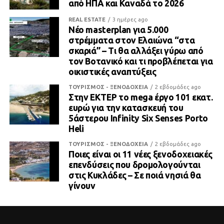
από ΗΠΑ και Καναδά το 2026
REAL ESTATE
3 ημέρες ago
Νέο masterplan για 5.000
στρέμματα στον Ελαιώνα “στα
σκαριά” – Τι θα αλλάξει γύρω από
τον Βοτανικό και τι προβλέπεται για
οικιστικές αναπτύξεις
ΤΟΥΡΙΣΜΟΣ - ΞΕΝΟΔΟΧΕΙΑ
2 εβδομάδες ago
Στην ΕΚΤΕΡ το mega έργο 101 εκατ.
ευρώ για την κατασκευή του
5άστερου Infinity Six Senses Porto
Heli
ΤΟΥΡΙΣΜΟΣ - ΞΕΝΟΔΟΧΕΙΑ
2 εβδομάδες ago
Ποιες είναι οι 11 νέες ξενοδοχειακές
επενδύσεις που δρομολογούνται
στις Κυκλάδες – Σε ποιά νησιά θα
γίνουν