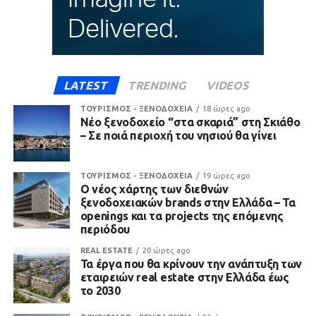
LATEST
TRENDING
VIDEOS
ΤΟΥΡΙΣΜΟΣ - ΞΕΝΟΔΟΧΕΙΑ
18 ώρες ago
Νέο ξενοδοχείο “στα σκαριά” στη Σκιάθο
– Σε ποιά περιοχή του νησιού θα γίνει
ΤΟΥΡΙΣΜΟΣ - ΞΕΝΟΔΟΧΕΙΑ
19 ώρες ago
Ο νέος χάρτης των διεθνών
ξενοδοχειακών brands στην Ελλάδα – Τα
openings και τα projects της επόμενης
περιόδου
REAL ESTATE
20 ώρες ago
Τα έργα που θα κρίνουν την ανάπτυξη των
εταιρειών real estate στην Ελλάδα έως
το 2030