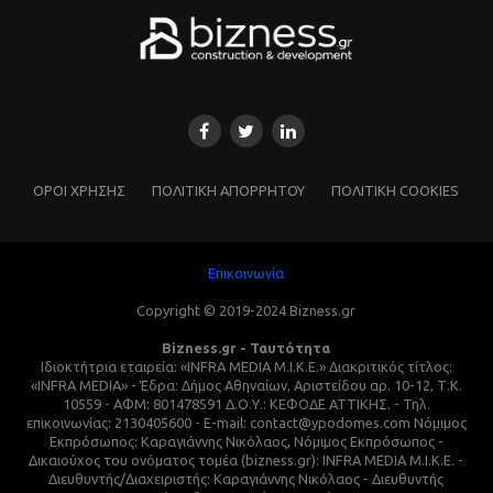
ΌΡΟΙ ΧΡΗΣΗΣ
ΠΟΛΙΤΙΚΗ ΑΠΟΡΡΗΤΟΥ
ΠΟΛΙΤΙΚΗ COOKIES
Επικοινωνία
Copyright © 2019-2024 Bizness.gr
Bizness.gr - Ταυτότητα
Ιδιοκτήτρια εταιρεία: «INFRA MEDIA M.I.K.E.» Διακριτικός τίτλος:
«INFRA MEDIA» - Έδρα: Δήμος Αθηναίων, Αριστείδου αρ. 10-12, Τ.Κ.
10559 - ΑΦΜ: 801478591 Δ.Ο.Υ.: ΚΕΦΟΔΕ ΑΤΤΙΚΗΣ. - Τηλ.
επικοινωνίας: 2130405600 - E-mail: contact@ypodomes.com Νόμιμος
Εκπρόσωπος: Καραγιάννης Νικόλαος, Νόμιμος Εκπρόσωπος -
Δικαιούχος του ονόματος τομέα (bizness.gr): INFRA MEDIA M.I.K.E. -
Διευθυντής/Διαχειριστής: Καραγιάννης Νικόλαος - Διευθυντής