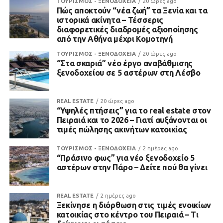
ΤΟΥΡΙΣΜΟΣ - ΞΕΝΟΔΟΧΕΙΑ
20 ώρες ago
Πώς αποκτούν “νέα ζωή” τα Ξενία και τα
ιστορικά ακίνητα – Τέσσερις
διαφορετικές διαδρομές αξιοποίησης
από την Αθήνα μέχρι Κομοτηνή
ΤΟΥΡΙΣΜΟΣ - ΞΕΝΟΔΟΧΕΙΑ
20 ώρες ago
“Στα σκαριά” νέο έργο αναβάθμισης
ξενοδοχείου σε 5 αστέρων στη Λέσβο
REAL ESTATE
20 ώρες ago
“Υψηλές πτήσεις” για το real estate στον
Πειραιά και το 2026 – Γιατί αυξάνονται οι
τιμές πώλησης ακινήτων κατοικίας
ΤΟΥΡΙΣΜΟΣ - ΞΕΝΟΔΟΧΕΙΑ
2 ημέρες ago
“Πράσινο φως” για νέο ξενοδοχείο 5
αστέρων στην Πάρο – Δείτε πού θα γίνει
REAL ESTATE
2 ημέρες ago
Ξεκίνησε η διόρθωση στις τιμές ενοικίων
κατοικίας στο κέντρο του Πειραιά – Τι