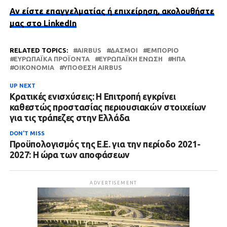
Αν είστε επαγγελματίας ή επιχείρηση, ακολουθήστε
μας στο LinkedIn
RELATED TOPICS:
AIRBUS
ΔΑΣΜΟΊ
ΕΜΠΌΡΙΟ
ΕΥΡΩΠΑΪΚΆ ΠΡΟΪΌΝΤΑ
ΕΥΡΩΠΑΪΚΉ ΈΝΩΣΗ
ΗΠΑ
ΟΙΚΟΝΟΜΊΑ
ΥΠΌΘΕΣΗ AIRBUS
UP NEXT
Κρατικές ενισχύσεις: Η Επιτροπή εγκρίνει
καθεστώς προστασίας περιουσιακών στοιχείων
για τις τράπεζες στην Ελλάδα
DON'T MISS
Προϋπολογισμός της Ε.Ε. για την περίοδο 2021-
2027: Η ώρα των αποφάσεων
ADVERTISEMENT