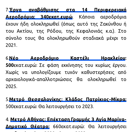
7.
Έργα αναβάθμισης στα 14 Περιφερειακά
Αεροδρόμια: 340εκατ.ευρώ
. Κάποια αεροδρόμια
έχουν ήδη ολοκληρωθεί (όπως αυτό της Ζακύνθου ή
του Ακτίου, της Ρόδου, της Κεφαλονιάς κ.α.). Στο
σύνολο τους θα ολοκληρωθούν σταδιακά μέχρι το
2021.
6.
Νέο Αεροδρόμιο Καστέλι Ηρακλείου
:
500
εκατ.ευρώ: Σε φάση εκκίνησης του κυρίως έργου.
Χωρίς να υπολογίζουμε τυχόν καθυστερήσεις από
αρχαιολογικά-απαλλοτριώσεις θα ολοκληρωθεί το
2025.
5.
Μετρό Θεσσαλονίκης: Κλάδος Πατρίκιος-Μίκρα:
500εκατ.ευρώ: Θα λειτουργήσει το 2023.
4.
Μετρό Αθήνας: Επέκταση Γραμμής 3 Αγία Μαρίνα-
Δημοτικό Θέατρο:
660εκατ.ευρώ: Θα λειτουργήσει