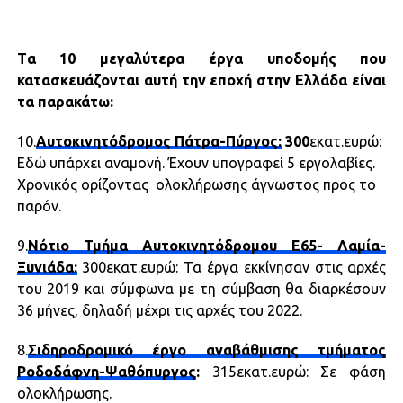
Tα 10 μεγαλύτερα έργα υποδομής που
κατασκευάζονται αυτή την εποχή στην Ελλάδα είναι
τα παρακάτω:
10.
Αυτοκινητόδρομος Πάτρα-Πύργος:
300
εκατ.ευρώ:
Εδώ υπάρχει αναμονή. Έχουν υπογραφεί 5 εργολαβίες.
Χρονικός ορίζοντας ολοκλήρωσης άγνωστος προς το
παρόν.
9.
Νότιο Τμήμα Αυτοκινητόδρομου Ε65- Λαμία-
Ξυνιάδα:
300εκατ.ευρώ: Τα έργα εκκίνησαν στις αρχές
του 2019 και σύμφωνα με τη σύμβαση θα διαρκέσουν
36 μήνες, δηλαδή μέχρι τις αρχές του 2022.
8.
Σιδηροδρομικό έργο αναβάθμισης τμήματος
Ροδοδάφνη-Ψαθόπυργος
:
315εκατ.ευρώ: Σε φάση
ολοκλήρωσης.