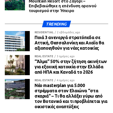
Mountain Resort στο Ζαγόρι –
Επιβεβαιώθηκε η επένδυση ορεινού
τουρισμού στην Ήπειρο
TRENDING
RESIDENTIAL
2 εβδομάδες ago
Ποιά 3 ανενεργά στρατόπεδα σε
Αττική, Θεσσαλονίκη και Αχαΐα θα
αξιοποιηθούν για νέες κατοικίες
REAL ESTATE
3 ημέρες ago
“Άλμα” 50% στην ζήτηση ακινήτων
για εξοχική κατοικία στην Ελλάδα
από ΗΠΑ και Καναδά το 2026
REAL ESTATE
4 ημέρες ago
Νέο masterplan για 5.000
στρέμματα στον Ελαιώνα “στα
σκαριά” – Τι θα αλλάξει γύρω από
τον Βοτανικό και τι προβλέπεται για
οικιστικές αναπτύξεις