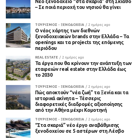
Νέο ξενοδοχείο “στα σκαριά” στη Σκιάθο
– Σε ποιά περιοχή του νησιού θα γίνει
ΤΟΥΡΙΣΜΟΣ - ΞΕΝΟΔΟΧΕΙΑ
2 ημέρες ago
Ο νέος χάρτης των διεθνών
ξενοδοχειακών brands στην Ελλάδα – Τα
openings και τα projects της επόμενης
περιόδου
REAL ESTATE
2 ημέρες ago
Τα έργα που θα κρίνουν την ανάπτυξη των
εταιρειών real estate στην Ελλάδα έως
το 2030
ΤΟΥΡΙΣΜΟΣ - ΞΕΝΟΔΟΧΕΙΑ
2 ημέρες ago
Πώς αποκτούν “νέα ζωή” τα Ξενία και τα
ιστορικά ακίνητα – Τέσσερις
διαφορετικές διαδρομές αξιοποίησης
από την Αθήνα μέχρι Κομοτηνή
ΤΟΥΡΙΣΜΟΣ - ΞΕΝΟΔΟΧΕΙΑ
2 ημέρες ago
“Στα σκαριά” νέο έργο αναβάθμισης
ξενοδοχείου σε 5 αστέρων στη Λέσβο