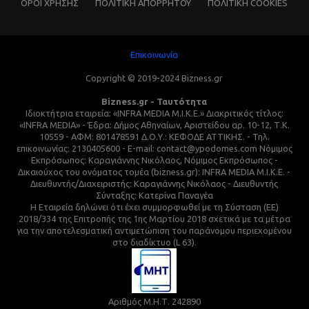
ΌΡΟΙ ΧΡΗΣΗΣ
ΠΟΛΙΤΙΚΗ ΑΠΟΡΡΗΤΟΥ
ΠΟΛΙΤΙΚΗ COOKIES
Επικοινωνία
Copyright © 2019-2024 Bizness.gr
Bizness.gr - Ταυτότητα
Ιδιοκτήτρια εταιρεία: «INFRA MEDIA M.I.K.E.» Διακριτικός τίτλος:
«INFRA MEDIA» - Έδρα: Δήμος Αθηναίων, Αριστείδου αρ. 10-12, Τ.Κ.
10559 - ΑΦΜ: 801478591 Δ.Ο.Υ.: ΚΕΦΟΔΕ ΑΤΤΙΚΗΣ. - Τηλ.
επικοινωνίας: 2130405600 - E-mail: contact@ypodomes.com Νόμιμος
Εκπρόσωπος: Καραγιάννης Νικόλαος, Νόμιμος Εκπρόσωπος -
Δικαιούχος του ονόματος τομέα (bizness.gr): INFRA MEDIA M.I.K.E. -
Διευθυντής/Διαχειριστής: Καραγιάννης Νικόλαος - Διευθυντής
Σύνταξης: Κατερίνα Παναγέα
Η Εταιρεία δηλώνει ότι έχει συμμορφωθεί με τη Σύσταση (ΕΕ)
2018/334 της Επιτροπής της 1ης Μαρτίου 2018 σχετικά με τα μέτρα
για την αποτελεσματική αντιμετώπιση του παράνομου περιεχομένου
στο διαδίκτυο (L 63).
Αριθμός Μ.Η.Τ. 242890