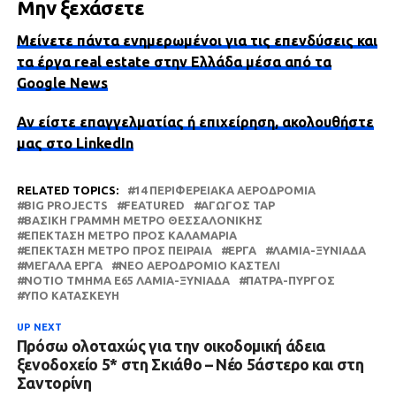
Μην ξεχάσετε
Μείνετε πάντα ενημερωμένοι για τις επενδύσεις και
τα έργα real estate στην Ελλάδα μέσα από τα
Google News
Αν είστε επαγγελματίας ή επιχείρηση, ακολουθήστε
μας στο LinkedIn
RELATED TOPICS:
14 ΠΕΡΙΦΕΡΕΙΑΚΆ ΑΕΡΟΔΡΌΜΙΑ
BIG PROJECTS
FEATURED
ΑΓΩΓΌΣ TAP
ΒΑΣΙΚΗ ΓΡΑΜΜΗ ΜΕΤΡΟ ΘΕΣΣΑΛΟΝΙΚΗΣ
ΕΠΈΚΤΑΣΗ ΜΕΤΡΌ ΠΡΟΣ ΚΑΛΑΜΑΡΙΆ
ΕΠΈΚΤΑΣΗ ΜΕΤΡΌ ΠΡΟΣ ΠΕΙΡΑΙΆ
ΈΡΓΑ
ΛΑΜΊΑ-ΞΥΝΙΆΔΑ
ΜΕΓΆΛΑ ΈΡΓΑ
ΝΈΟ ΑΕΡΟΔΡΌΜΙΟ ΚΑΣΤΈΛΙ
ΝΌΤΙΟ ΤΜΉΜΑ Ε65 ΛΑΜΊΑ-ΞΥΝΙΆΔΑ
ΠΆΤΡΑ-ΠΎΡΓΟΣ
ΥΠΌ ΚΑΤΑΣΚΕΥΉ
UP NEXT
Πρόσω ολοταχώς για την οικοδομική άδεια
ξενοδοχείο 5* στη Σκιάθο – Νέο 5άστερο και στη
Σαντορίνη