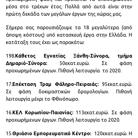
μέσα στο τρέχων έτος. Πολλά από αυτά είναι στην
πρώτη δεκάδα των μεγάλων έργων της χώρας μας.
Σήμερα σας παρουσιάζουμε τα 18 μεγαλύτερα (από
άποψη κόστους) υπό κατασκευή έργα στην Ελλάδα. Η
κατάταξη τους έχει ως παρακάτω:
198.
Κάθετος Εγνατίας Ξάνθη-Σύνορα, τμήμα
Δημαριό-Σύνορα:
50εκατ.ευρώ. Σε φάση
προχωρημένων έργων. Πιθανή λειτουργία το 2020.
17.
Επέκταση Τραμ Φάληρο-Πειραιάς:
95εκατ.ευρώ.
Σε φάση δοκιμαστικών δρομολογίων. Πιθανή
λειτουργία μέχρι το Φθινόπωρο.
16.
ΚΕΛ Κορωπίου-Παιανίας:
113εκατ.ευρώ. Σε φάση
προχωρήμενων έργων. Πιθανή λειτουργία το 2020.
15.
Θριάσιο Εμπορευματικό Κέντρο:
120εκατ.ευρώ. Η