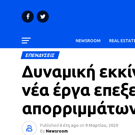
NEWSROOM
REAL ESTAT
ΕΠΕΝΔΥΣΕΙΣ
Δυναμική εκκί
νέα έργα επεξ
απορριμμάτω
Published
6 έτη ago
on
9 Μαρτίου, 2020
By
Newsroom