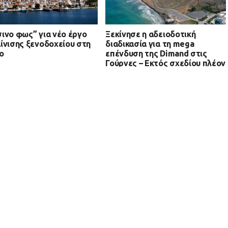
ινο φως” για νέο έργο
Ξεκίνησε η αδειοδοτική
ίνισης ξενοδοχείου στη
διαδικασία για τη mega
ο
επένδυση της Dimand στις
Γούρνες – Εκτός σχεδίου πλέον
το καζίνο