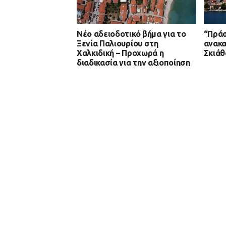
Νέο αδειοδοτικό βήμα για το
“Πράσ
Ξενία Παλιουρίου στη
ανακα
Χαλκιδική – Προχωρά η
Σκιάθ
διαδικασία για την αξιοποίηση
του ιστορικού τουριστικού
ακινήτου