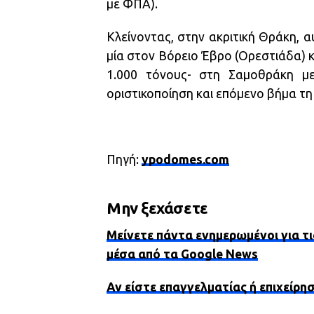
με ΦΠΑ).
Κλείνοντας, στην ακριτική Θράκη, 
μία στον Βόρειο Έβρο (Ορεστιάδα) κ
1.000 τόνους- στη Σαμοθράκη με
οριστικοποίηση και επόμενο βήμα τ
Πηγή:
ypodomes.com
Μην ξεχάσετε
Μείνετε πάντα ενημερωμένοι για τι
μέσα από τα Google News
Αν είστε επαγγελματίας ή επιχείρη