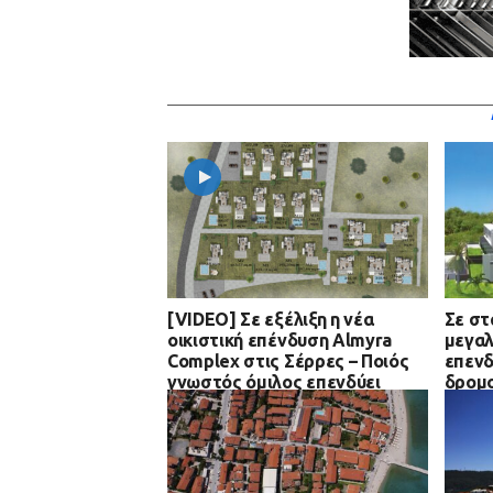
[VIDEO] Σε εξέλιξη η νέα
Σε στ
οικιστική επένδυση Almyra
μεγαλ
Complex στις Σέρρες – Ποιός
επενδ
γνωστός όμιλος επενδύει
δρομο
περίο