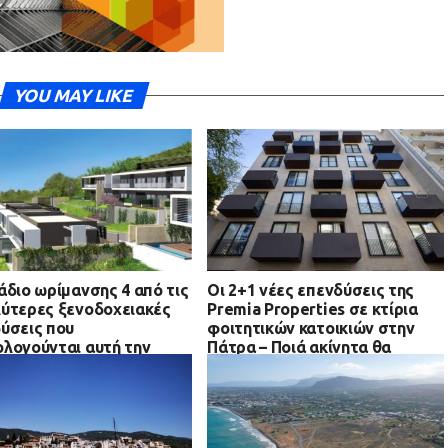
YOU MAY LIKE
άδιο ωρίμανσης 4 από τις
Οι 2+1 νέες επενδύσεις της
ύτερες ξενοδοχειακές
Premia Properties σε κτίρια
ύσεις που
φοιτητικών κατοικιών στην
λογούνται αυτή την
Πάτρα – Ποιά ακίνητα θα
δο σε όλη την Ελλάδα
αξιοποιήσει