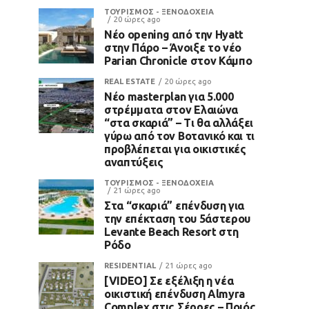
ΤΟΥΡΙΣΜΟΣ - ΞΕΝΟΔΟΧΕΙΑ
20 ώρες ago
Νέο opening από την Hyatt
στην Πάρο – Άνοιξε το νέο
Parian Chronicle στον Κάμπο
REAL ESTATE
20 ώρες ago
Νέο masterplan για 5.000
στρέμματα στον Ελαιώνα
“στα σκαριά” – Τι θα αλλάξει
γύρω από τον Βοτανικό και τι
προβλέπεται για οικιστικές
αναπτύξεις
ΤΟΥΡΙΣΜΟΣ - ΞΕΝΟΔΟΧΕΙΑ
21 ώρες ago
Στα “σκαριά” επένδυση για
την επέκταση του 5άστερου
Levante Beach Resort στη
Ρόδο
RESIDENTIAL
21 ώρες ago
[VIDEO] Σε εξέλιξη η νέα
οικιστική επένδυση Almyra
Complex στις Σέρρες – Ποιός