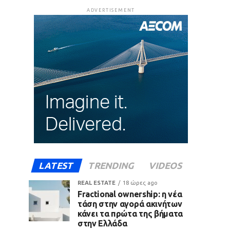
ADVERTISEMENT
LATEST
TRENDING
VIDEOS
REAL ESTATE
18 ώρες ago
Fractional ownership: η νέα
τάση στην αγορά ακινήτων
κάνει τα πρώτα της βήματα
στην Ελλάδα