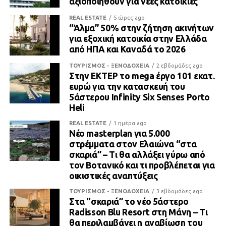
αξιοποιηθούν για νέες κατοικίες
REAL ESTATE
5 ώρες ago
“Άλμα” 50% στην ζήτηση ακινήτων
για εξοχική κατοικία στην Ελλάδα
από ΗΠΑ και Καναδά το 2026
ΤΟΥΡΙΣΜΟΣ - ΞΕΝΟΔΟΧΕΙΑ
2 εβδομάδες ago
Στην ΕΚΤΕΡ το mega έργο 101 εκατ.
ευρώ για την κατασκευή του
5άστερου Infinity Six Senses Porto
Heli
REAL ESTATE
1 ημέρα ago
Νέο masterplan για 5.000
στρέμματα στον Ελαιώνα “στα
σκαριά” – Τι θα αλλάξει γύρω από
τον Βοτανικό και τι προβλέπεται για
οικιστικές αναπτύξεις
ΤΟΥΡΙΣΜΟΣ - ΞΕΝΟΔΟΧΕΙΑ
3 εβδομάδες ago
Στα “σκαριά” το νέο 5άστερο
Radisson Blu Resort στη Μάνη – Τι
θα περιλαμβάνει η αναβίωση του