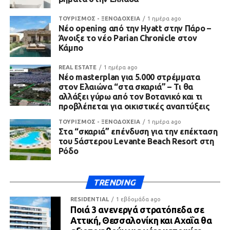
ΤΟΥΡΙΣΜΟΣ - ΞΕΝΟΔΟΧΕΙΑ
1 ημέρα ago
Νέο opening από την Hyatt στην Πάρο –
Άνοιξε το νέο Parian Chronicle στον
Κάμπο
REAL ESTATE
1 ημέρα ago
Νέο masterplan για 5.000 στρέμματα
στον Ελαιώνα “στα σκαριά” – Τι θα
αλλάξει γύρω από τον Βοτανικό και τι
προβλέπεται για οικιστικές αναπτύξεις
ΤΟΥΡΙΣΜΟΣ - ΞΕΝΟΔΟΧΕΙΑ
1 ημέρα ago
Στα “σκαριά” επένδυση για την επέκταση
του 5άστερου Levante Beach Resort στη
Ρόδο
TRENDING
RESIDENTIAL
1 εβδομάδα ago
Ποιά 3 ανενεργά στρατόπεδα σε
Αττική, Θεσσαλονίκη και Αχαΐα θα