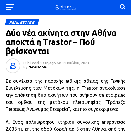
REAL ESTATE
Δύο νέα ακίνητα στην Αθήνα
αποκτά η Trastor – Πού
βρίσκονται
Published
3 έτη ago
on
31 Ιουλίου, 2023
By
Newsroom
Σε συνέχεια της παροχής ειδικής άδειας της Γενικής
Συνέλευσης των Μετόχων της, η Trastor ανακοίνωσε
την απόκτηση δύο ακινήτων που ανήκουν σε εταιρείες
του ομίλου της μετόχου πλειοψηφίας “Τράπεζα
Πειραιώς Ανώνυμος Εταιρεία”, και πιο συγκεκριμένα:
Α. Ενός πολυώροφου κτηρίου συνολικής επιφάνειας
2.633 τμ επί της οδού Κοραή αρ. 5 στην Αθήνα, από την