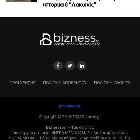
ιστορικού “Λακωνίς”
ΌΡΟΙ ΧΡΗΣΗΣ
ΠΟΛΙΤΙΚΗ ΑΠΟΡΡΗΤΟΥ
ΠΟΛΙΤΙΚΗ COOKIES
Επικοινωνία
Copyright © 2019-2024 Bizness.gr
Bizness.gr - Ταυτότητα
Ιδιοκτήτρια εταιρεία: «INFRA MEDIA M.I.K.E.» Διακριτικός τίτλος:
«INFRA MEDIA» - Έδρα: Δήμος Αθηναίων, Αριστείδου αρ. 10-12, Τ.Κ.