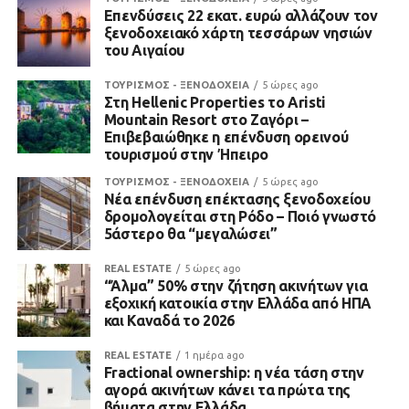
Επενδύσεις 22 εκατ. ευρώ αλλάζουν τον
ξενοδοχειακό χάρτη τεσσάρων νησιών
του Αιγαίου
ΤΟΥΡΙΣΜΟΣ - ΞΕΝΟΔΟΧΕΙΑ
5 ώρες ago
Στη Hellenic Properties το Aristi
Mountain Resort στο Ζαγόρι –
Επιβεβαιώθηκε η επένδυση ορεινού
τουρισμού στην Ήπειρο
ΤΟΥΡΙΣΜΟΣ - ΞΕΝΟΔΟΧΕΙΑ
5 ώρες ago
Νέα επένδυση επέκτασης ξενοδοχείου
δρομολογείται στη Ρόδο – Ποιό γνωστό
5άστερο θα “μεγαλώσει”
REAL ESTATE
5 ώρες ago
“Άλμα” 50% στην ζήτηση ακινήτων για
εξοχική κατοικία στην Ελλάδα από ΗΠΑ
και Καναδά το 2026
REAL ESTATE
1 ημέρα ago
Fractional ownership: η νέα τάση στην
αγορά ακινήτων κάνει τα πρώτα της
βήματα στην Ελλάδα