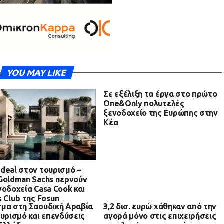
YOU MAY LIKE
Σε εξέλιξη τα έργα στο πρώτο
One&Only πολυτελές
ξενοδοχείο της Ευρώπης στην
Κέα
deal στον τουρισμό –
Goldman Sachs περνούν
νοδοχεία Casa Cook και
s Club της Fosun
μα στη Σαουδική Αραβία
3,2 δισ. ευρώ χάθηκαν από την
ουρισμό και επενδύσεις
αγορά μόνο στις επιχειρήσεις