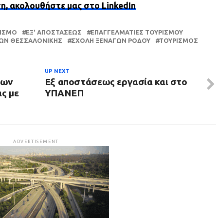
ση, ακολουθήστε μας στο LinkedIn
ΡΙΣΜΌ
ΕΞ' ΑΠΟΣΤΆΣΕΩΣ
ΕΠΑΓΓΕΛΜΑΤΊΕΣ ΤΟΥΡΙΣΜΟΎ
ΏΝ ΘΕΣΣΑΛΟΝΊΚΗΣ
ΣΧΟΛΉ ΞΕΝΑΓΏΝ ΡΌΔΟΥ
ΤΟΥΡΙΣΜΌΣ
UP NEXT
έων
Eξ αποστάσεως εργασία και στο
ας με
ΥΠΑΝΕΠ
ADVERTISEMENT