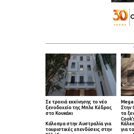
Σε τροχιά εκκίνησης το νέο
Mega 
ξενοδοχείο της Μπλε Κέδρος
Στην 
στο Κουκάκι
τα ξε
Cook’
Κάλεσμα στην Αυστραλία για
Κάλεσ
τουριστικές επενδύσεις στην
για τ