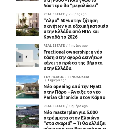
5άστερο θα “μεγαλώσει”
REAL ESTATE
7 ώρες ago
“Άλμα” 50% στην ζήτηση
ακινήτων για εξοχική κατοικία
στην Ελλάδα από ΗΠΑ και
Καναδά το 2026
REAL ESTATE
1 ημέρα ago
Fractional ownership: η νέα
τάση στην αγορά ακινήτων
κάνει τα πρώτα της βήματα
στην Ελλάδα
ΤΟΥΡΙΣΜΟΣ - ΞΕΝΟΔΟΧΕΙΑ
1 ημέρα ago
Νέο opening από την Hyatt
στην Πάρο – Άνοιξε το νέο
Parian Chronicle στον Κάμπο
REAL ESTATE
1 ημέρα ago
Νέο masterplan για 5.000
στρέμματα στον Ελαιώνα
“στα σκαριά” – Τι θα αλλάξει
γύρω από τον Βοτανικό και τι