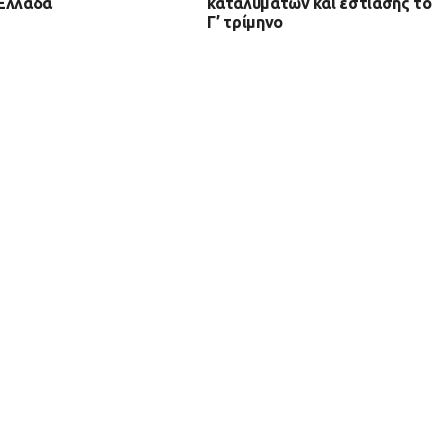
Ελλάδα
καταλυμάτων και εστίασης το
Γ’ τρίμηνο