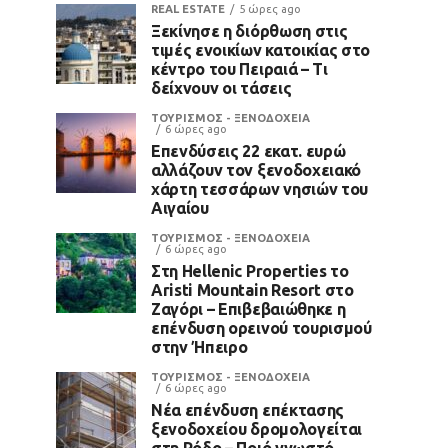
REAL ESTATE
5 ώρες ago
Ξεκίνησε η διόρθωση στις
τιμές ενοικίων κατοικίας στο
κέντρο του Πειραιά – Τι
δείχνουν οι τάσεις
ΤΟΥΡΙΣΜΟΣ - ΞΕΝΟΔΟΧΕΙΑ
6 ώρες ago
Επενδύσεις 22 εκατ. ευρώ
αλλάζουν τον ξενοδοχειακό
χάρτη τεσσάρων νησιών του
Αιγαίου
ΤΟΥΡΙΣΜΟΣ - ΞΕΝΟΔΟΧΕΙΑ
6 ώρες ago
Στη Hellenic Properties το
Aristi Mountain Resort στο
Ζαγόρι – Επιβεβαιώθηκε η
επένδυση ορεινού τουρισμού
στην Ήπειρο
ΤΟΥΡΙΣΜΟΣ - ΞΕΝΟΔΟΧΕΙΑ
6 ώρες ago
Νέα επένδυση επέκτασης
ξενοδοχείου δρομολογείται
στη Ρόδο – Ποιό γνωστό