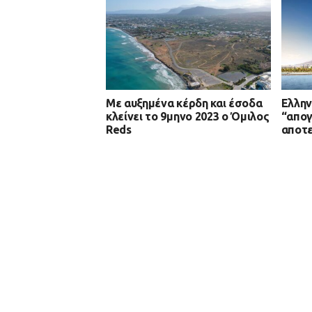
Με αυξημένα κέρδη και έσοδα
Ελλην
κλείνει το 9μηνο 2023 ο Όμιλος
“απογ
Reds
αποτε