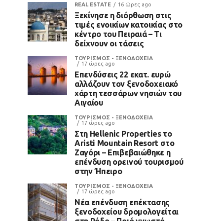
REAL ESTATE
16 ώρες ago
Ξεκίνησε η διόρθωση στις
τιμές ενοικίων κατοικίας στο
κέντρο του Πειραιά – Τι
δείχνουν οι τάσεις
ΤΟΥΡΙΣΜΟΣ - ΞΕΝΟΔΟΧΕΙΑ
17 ώρες ago
Επενδύσεις 22 εκατ. ευρώ
αλλάζουν τον ξενοδοχειακό
χάρτη τεσσάρων νησιών του
Αιγαίου
ΤΟΥΡΙΣΜΟΣ - ΞΕΝΟΔΟΧΕΙΑ
17 ώρες ago
Στη Hellenic Properties το
Aristi Mountain Resort στο
Ζαγόρι – Επιβεβαιώθηκε η
επένδυση ορεινού τουρισμού
στην Ήπειρο
ΤΟΥΡΙΣΜΟΣ - ΞΕΝΟΔΟΧΕΙΑ
17 ώρες ago
Νέα επένδυση επέκτασης
ξενοδοχείου δρομολογείται
στη Ρόδο – Ποιό γνωστό