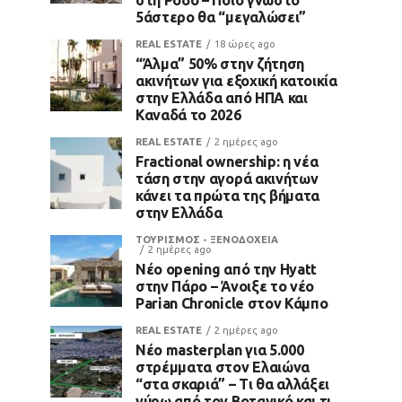
5άστερο θα “μεγαλώσει”
REAL ESTATE
18 ώρες ago
“Άλμα” 50% στην ζήτηση
ακινήτων για εξοχική κατοικία
στην Ελλάδα από ΗΠΑ και
Καναδά το 2026
REAL ESTATE
2 ημέρες ago
Fractional ownership: η νέα
τάση στην αγορά ακινήτων
κάνει τα πρώτα της βήματα
στην Ελλάδα
ΤΟΥΡΙΣΜΟΣ - ΞΕΝΟΔΟΧΕΙΑ
2 ημέρες ago
Νέο opening από την Hyatt
στην Πάρο – Άνοιξε το νέο
Parian Chronicle στον Κάμπο
REAL ESTATE
2 ημέρες ago
Νέο masterplan για 5.000
στρέμματα στον Ελαιώνα
“στα σκαριά” – Τι θα αλλάξει
γύρω από τον Βοτανικό και τι