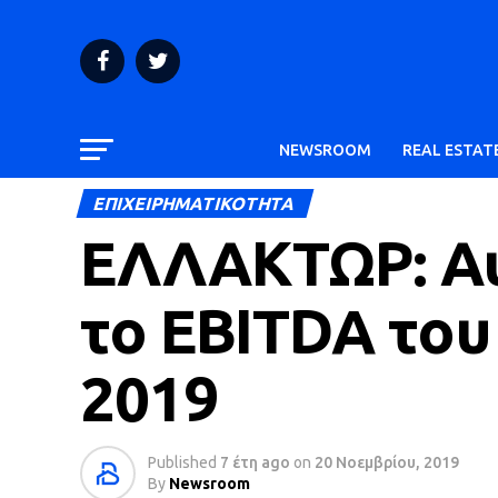
NEWSROOM
REAL ESTAT
ΕΠΙΧΕΙΡΗΜΑΤΙΚΟΤΗΤΑ
ΕΛΛΑΚΤΩΡ: Αυ
το EBITDA του
2019
Published
7 έτη ago
on
20 Νοεμβρίου, 2019
By
Newsroom