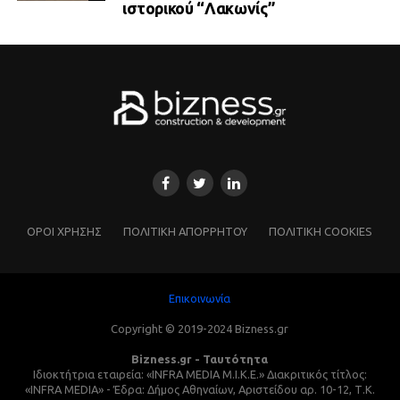
ιστορικού “Λακωνίς”
ΌΡΟΙ ΧΡΗΣΗΣ
ΠΟΛΙΤΙΚΗ ΑΠΟΡΡΗΤΟΥ
ΠΟΛΙΤΙΚΗ COOKIES
Επικοινωνία
Copyright © 2019-2024 Bizness.gr
Bizness.gr - Ταυτότητα
Ιδιοκτήτρια εταιρεία: «INFRA MEDIA M.I.K.E.» Διακριτικός τίτλος:
«INFRA MEDIA» - Έδρα: Δήμος Αθηναίων, Αριστείδου αρ. 10-12, Τ.Κ.