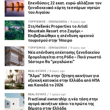
Επενδύσεις 22 εκατ. ευρώ αλλάζουν τον
ξενοδοχειακό χάρτη τεσσάρων νησιών
του Αιγαίου
ΤΟΥΡΙΣΜΟΣ - ΞΕΝΟΔΟΧΕΙΑ
8 ώρες ago
Στη Hellenic Properties το Aristi
Mountain Resort στο Ζαγόρι –
Επιβεβαιώθηκε η επένδυση ορεινού
τουρισμού στην Ήπειρο
ΤΟΥΡΙΣΜΟΣ - ΞΕΝΟΔΟΧΕΙΑ
8 ώρες ago
Νέα επένδυση επέκτασης ξενοδοχείου
δρομολογείται στη Ρόδο – Ποιό γνωστό
5άστερο θα “μεγαλώσει”
REAL ESTATE
8 ώρες ago
“Άλμα” 50% στην ζήτηση ακινήτων για
εξοχική κατοικία στην Ελλάδα από ΗΠΑ
και Καναδά το 2026
REAL ESTATE
1 ημέρα ago
Fractional ownership: η νέα τάση στην
αγορά ακινήτων κάνει τα πρώτα της
βήματα στην Ελλάδα