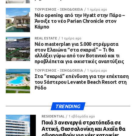
ΤΟΥΡΙΣΜΟΣ - ΞΕΝΟΔΟΧΕΙΑ
1 ημέρα ago
Νέο opening από την Hyatt στην Πάρο –
Άνοιξε το νέο Parian Chronicle στον
Κάμπο
REAL ESTATE
1 ημέρα ago
Νέο masterplan για 5.000 στρέμματα
στον Ελαιώνα “στα σκαριά” – Τι θα
αλλάξει γύρω από τον Βοτανικό και τι
προβλέπεται για οικιστικές αναπτύξεις
ΤΟΥΡΙΣΜΟΣ - ΞΕΝΟΔΟΧΕΙΑ
1 ημέρα ago
Στα “σκαριά” επένδυση για την επέκταση
του 5άστερου Levante Beach Resort στη
Ρόδο
TRENDING
RESIDENTIAL
1 εβδομάδα ago
Ποιά 3 ανενεργά στρατόπεδα σε
Αττική, Θεσσαλονίκη και Αχαΐα θα
αξιοποιηθούν για νέες κατοικίες