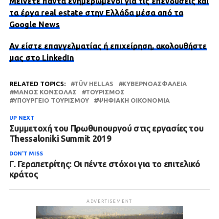
Μείνετε πάντα ενημερωμένοι για τις επενδύσεις και
τα έργα real estate στην Ελλάδα μέσα από τα
Google News
Αν είστε επαγγελματίας ή επιχείρηση, ακολουθήστε
μας στο LinkedIn
RELATED TOPICS:
TÜV HELLAS
ΚΥΒΕΡΝΟΑΣΦΆΛΕΙΑ
ΜΆΝΟΣ ΚΌΝΣΟΛΑΣ
ΤΟΥΡΙΣΜΌΣ
ΥΠΟΥΡΓΕΊΟ ΤΟΥΡΙΣΜΟΎ
ΨΗΦΙΑΚΉ ΟΙΚΟΝΟΜΊΑ
UP NEXT
Συμμετοχή του Πρωθυπουργού στις εργασίες του
Thessaloniki Summit 2019
DON'T MISS
Γ. Γεραπετρίτης: Οι πέντε στόχοι για το επιτελικό
κράτος
ADVERTISEMENT