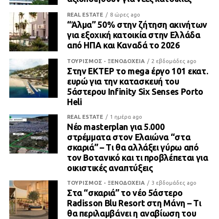
REAL ESTATE
8 ώρες ago
“Άλμα” 50% στην ζήτηση ακινήτων
για εξοχική κατοικία στην Ελλάδα
από ΗΠΑ και Καναδά το 2026
ΤΟΥΡΙΣΜΟΣ - ΞΕΝΟΔΟΧΕΙΑ
2 εβδομάδες ago
Στην ΕΚΤΕΡ το mega έργο 101 εκατ.
ευρώ για την κατασκευή του
5άστερου Infinity Six Senses Porto
Heli
REAL ESTATE
1 ημέρα ago
Νέο masterplan για 5.000
στρέμματα στον Ελαιώνα “στα
σκαριά” – Τι θα αλλάξει γύρω από
τον Βοτανικό και τι προβλέπεται για
οικιστικές αναπτύξεις
ΤΟΥΡΙΣΜΟΣ - ΞΕΝΟΔΟΧΕΙΑ
3 εβδομάδες ago
Στα “σκαριά” το νέο 5άστερο
Radisson Blu Resort στη Μάνη – Τι
θα περιλαμβάνει η αναβίωση του