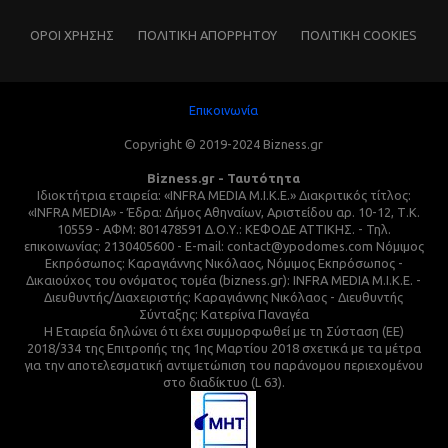
ΌΡΟΙ ΧΡΗΣΗΣ
ΠΟΛΙΤΙΚΗ ΑΠΟΡΡΗΤΟΥ
ΠΟΛΙΤΙΚΗ COOKIES
Επικοινωνία
Copyright © 2019-2024 Bizness.gr
Bizness.gr - Ταυτότητα
Ιδιοκτήτρια εταιρεία: «INFRA MEDIA M.I.K.E.» Διακριτικός τίτλος:
«INFRA MEDIA» - Έδρα: Δήμος Αθηναίων, Αριστείδου αρ. 10-12, Τ.Κ.
10559 - ΑΦΜ: 801478591 Δ.Ο.Υ.: ΚΕΦΟΔΕ ΑΤΤΙΚΗΣ. - Τηλ.
επικοινωνίας: 2130405600 - E-mail: contact@ypodomes.com Νόμιμος
Εκπρόσωπος: Καραγιάννης Νικόλαος, Νόμιμος Εκπρόσωπος -
Δικαιούχος του ονόματος τομέα (bizness.gr): INFRA MEDIA M.I.K.E. -
Διευθυντής/Διαχειριστής: Καραγιάννης Νικόλαος - Διευθυντής
Σύνταξης: Κατερίνα Παναγέα
Η Εταιρεία δηλώνει ότι έχει συμμορφωθεί με τη Σύσταση (ΕΕ)
2018/334 της Επιτροπής της 1ης Μαρτίου 2018 σχετικά με τα μέτρα
για την αποτελεσματική αντιμετώπιση του παράνομου περιεχομένου
στο διαδίκτυο (L 63).