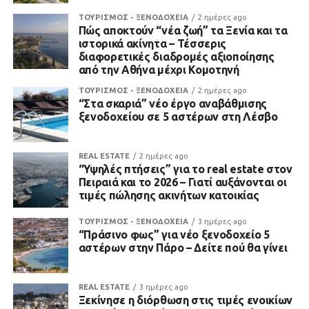
ΤΟΥΡΙΣΜΟΣ - ΞΕΝΟΔΟΧΕΙΑ
2 ημέρες ago
Πώς αποκτούν “νέα ζωή” τα Ξενία και τα
ιστορικά ακίνητα – Τέσσερις
διαφορετικές διαδρομές αξιοποίησης
από την Αθήνα μέχρι Κομοτηνή
ΤΟΥΡΙΣΜΟΣ - ΞΕΝΟΔΟΧΕΙΑ
2 ημέρες ago
“Στα σκαριά” νέο έργο αναβάθμισης
ξενοδοχείου σε 5 αστέρων στη Λέσβο
REAL ESTATE
2 ημέρες ago
“Υψηλές πτήσεις” για το real estate στον
Πειραιά και το 2026 – Γιατί αυξάνονται οι
τιμές πώλησης ακινήτων κατοικίας
ΤΟΥΡΙΣΜΟΣ - ΞΕΝΟΔΟΧΕΙΑ
3 ημέρες ago
“Πράσινο φως” για νέο ξενοδοχείο 5
αστέρων στην Πάρο – Δείτε πού θα γίνει
REAL ESTATE
3 ημέρες ago
Ξεκίνησε η διόρθωση στις τιμές ενοικίων