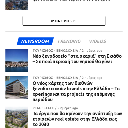
MORE POSTS
NEWSROOM
TRENDING
VIDEOS
ΤΟΥΡΙΣΜΟΣ - ΞΕΝΟΔΟΧΕΙΑ
2 ημέρες ago
Νέο ξενοδοχείο “στα σκαριά” στη Σκιάθο
– Σε ποιά περιοχή του νησιού θα γίνει
ΤΟΥΡΙΣΜΟΣ - ΞΕΝΟΔΟΧΕΙΑ
2 ημέρες ago
Ο νέος χάρτης των διεθνών
ξενοδοχειακών brands στην Ελλάδα – Τα
openings και τα projects της επόμενης
περιόδου
REAL ESTATE
2 ημέρες ago
Τα έργα που θα κρίνουν την ανάπτυξη των
εταιρειών real estate στην Ελλάδα έως
το 2030