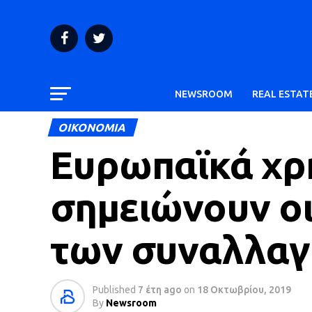
NEWSROOM
REAL ESTAT
ΟΙΚΟΝΟΜΙΑ
Ευρωπαϊκά χρ
σημειώνουν οι
των συναλλα
Published
7 έτη ago
on
18 Οκτωβρίου, 2019
By
Newsroom