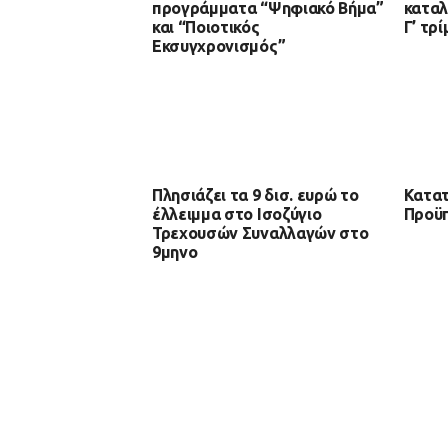
προγράμματα “Ψηφιακό Βήμα”
καταλ
και “Ποιοτικός
Γ’ τρ
Εκσυγχρονισμός”
Πλησιάζει τα 9 δισ. ευρώ το
Κατατ
έλλειμμα στο Ισοζύγιο
Προϋπ
Τρεχουσών Συναλλαγών στο
9μηνο