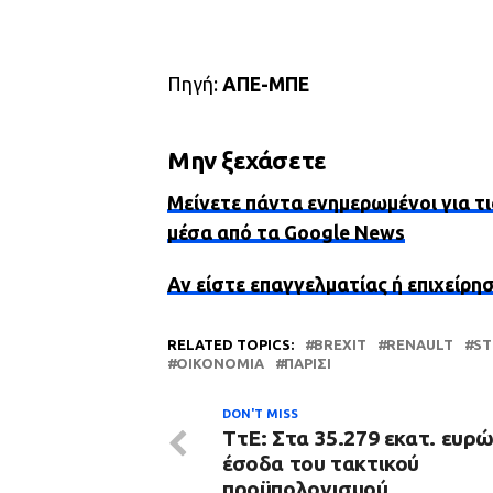
Πηγή:
ΑΠΕ-ΜΠΕ
Μην ξεχάσετε
Μείνετε πάντα ενημερωμένοι για τι
μέσα από τα Google News
Αν είστε επαγγελματίας ή επιχείρη
RELATED TOPICS:
BREXIT
RENAULT
ST
ΟΙΚΟΝΟΜΊΑ
ΠΑΡΊΣΙ
DON'T MISS
ΤτΕ: Στα 35.279 εκατ. ευρώ
έσοδα του τακτικού
προϋπολογισμού