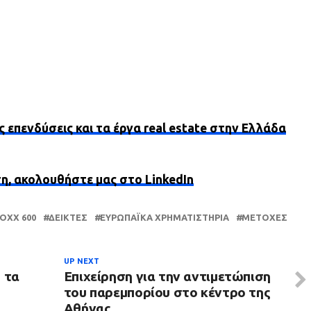
ς επενδύσεις και τα έργα real estate στην Ελλάδα
ση, ακολουθήστε μας στο LinkedIn
OXX 600
ΔΕΊΚΤΕΣ
ΕΥΡΩΠΑΪΚΆ ΧΡΗΜΑΤΙΣΤΉΡΙΑ
ΜΕΤΟΧΈΣ
UP NEXT
 τα
Επιχείρηση για την αντιμετώπιση
του παρεμπορίου στο κέντρο της
Αθήνας