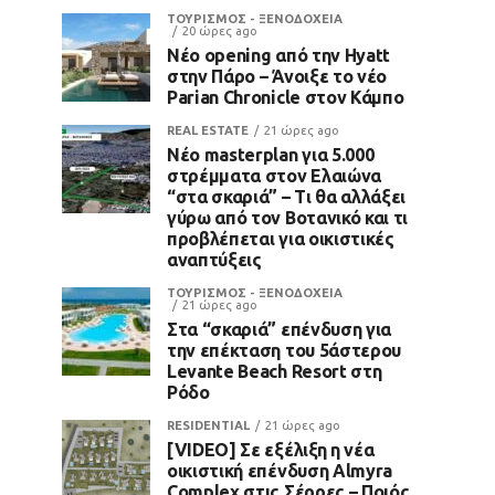
ΤΟΥΡΙΣΜΟΣ - ΞΕΝΟΔΟΧΕΙΑ
20 ώρες ago
Νέο opening από την Hyatt
στην Πάρο – Άνοιξε το νέο
Parian Chronicle στον Κάμπο
REAL ESTATE
21 ώρες ago
Νέο masterplan για 5.000
στρέμματα στον Ελαιώνα
“στα σκαριά” – Τι θα αλλάξει
γύρω από τον Βοτανικό και τι
προβλέπεται για οικιστικές
αναπτύξεις
ΤΟΥΡΙΣΜΟΣ - ΞΕΝΟΔΟΧΕΙΑ
21 ώρες ago
Στα “σκαριά” επένδυση για
την επέκταση του 5άστερου
Levante Beach Resort στη
Ρόδο
RESIDENTIAL
21 ώρες ago
[VIDEO] Σε εξέλιξη η νέα
οικιστική επένδυση Almyra
Complex στις Σέρρες – Ποιός