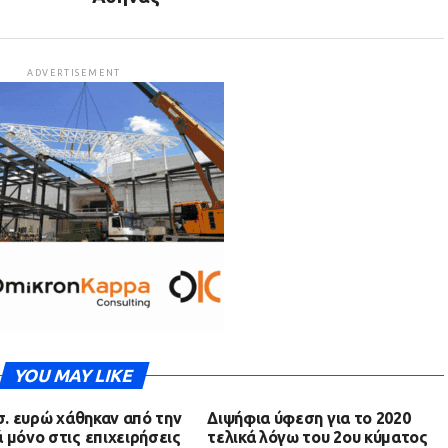
ADVERTISEMENT
YOU MAY LIKE
ισ. ευρώ χάθηκαν από την
Διψήφια ύφεση για το 2020
 μόνο στις επιχειρήσεις
τελικά λόγω του 2ου κύματος