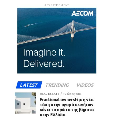
ADVERTISEMENT
LATEST
TRENDING
VIDEOS
REAL ESTATE
19 ώρες ago
Fractional ownership: η νέα
τάση στην αγορά ακινήτων
κάνει τα πρώτα της βήματα
στην Ελλάδα